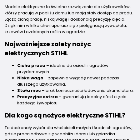
Modele elektryczne to świetne rozwiązanie dla użytkowników,
którzy pracują w pobliżu domu lub mają stały dostęp do prądu.
Łączą cichą pracę, niską wagę i doskonałą precyzję cięcia.
Dzięki nim w kilka chwil uporasz się z pielęgnacją żywopłotu,
krzewów i ozdobnych roślin w ogrodzie.
Najważniejsze zalety nożyc
elektrycznych STIHL
Cicha praca
– idealne do osiedli i ogrodów
przydomowych.
Niska waga
– zapewnia wygodę nawet podczas
dłuższego użytkowania.
Stała moc
– brak konieczności ładowania akumulatora.
Precyzyjne ostrza
– gwarantują idealny efekt cięcia
każdego żywopłotu.
Dla kogo są nożyce elektryczne STIHL?
To doskonały wybór dla właścicieli małych i średnich ogrodów,
gdzie praca odbywa się w pobliżu domu lub gniazdka