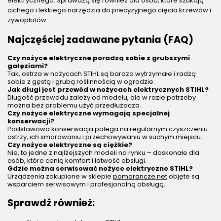
elektrycznego. Sprawdzą się również dla osób, które szukają
cichego i lekkiego narzędzia do precyzyjnego cięcia krzewów i
żywopłotów.
Najczęściej zadawane pytania (FAQ)
Czy nożyce elektryczne poradzą sobie z grubszymi
gałęziami?
Tak, ostrza w nożycach STIHL są bardzo wytrzymałe i radzą
sobie z gęstą i grubą roślinnością w ogrodzie.
Jak długi jest przewód w nożycach elektrycznych STIHL?
Długość przewodu zależy od modelu, ale w razie potrzeby
można bez problemu użyć przedłużacza.
Czy nożyce elektryczne wymagają specjalnej
konserwacji?
Podstawowa konserwacja polega na regularnym czyszczeniu
ostrzy, ich smarowaniu i przechowywaniu w suchym miejscu.
Czy nożyce elektryczne są ciężkie?
Nie, to jedne z najlżejszych modeli na rynku – doskonałe dla
osób, które cenią komfort i łatwość obsługi.
Gdzie można serwisować nożyce elektryczne STIHL?
Urządzenia zakupione w sklepie
pomarancze.net
objęte są
wsparciem serwisowym i profesjonalną obsługą.
Sprawdź również: