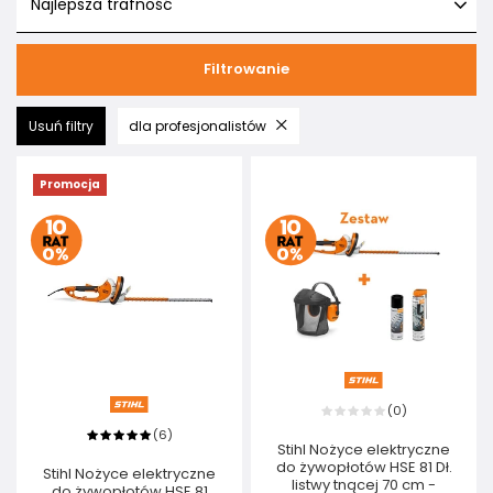
Najlepsza trafność
Filtrowanie
Usuń filtry
dla profesjonalistów
Promocja
0
(
)
6
(
)
Stihl Nożyce elektryczne
do żywopłotów HSE 81 Dł.
Stihl Nożyce elektryczne
listwy tnącej 70 cm -
do żywopłotów HSE 81