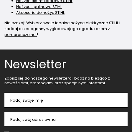
Nożyce akumulatorowe STIHL
Nożyce spalinowe STIHL
Akcesoria do nożyc STIHL
Nie czekaj! Wybierz swoje idealne nożyce elektryczne STIHL i
zadbaj o nienaganny wygląd swojego ogrodu razem z
pomarancze.net
!
Newsletter
Zapisz się do naszego newslettera i bądź na bieżąco z
nowościami, promocjami oraz specjalnymi ofertami.
Podaj swoje imię
Podaj swój adres e-mail