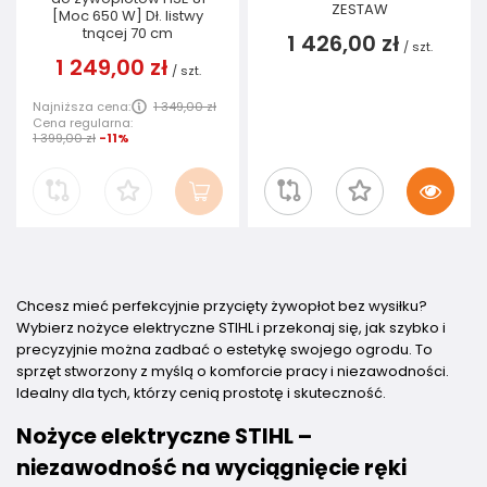
ZESTAW
[Moc 650 W] Dł. listwy
tnącej 70 cm
1 426,00 zł
/
szt.
1 249,00 zł
/
szt.
Najniższa cena:
1 349,00 zł
Cena regularna:
1 399,00 zł
-11%
Chcesz mieć perfekcyjnie przycięty żywopłot bez wysiłku?
Wybierz nożyce elektryczne STIHL i przekonaj się, jak szybko i
precyzyjnie można zadbać o estetykę swojego ogrodu. To
sprzęt stworzony z myślą o komforcie pracy i niezawodności.
Idealny dla tych, którzy cenią prostotę i skuteczność.
Nożyce elektryczne STIHL –
niezawodność na wyciągnięcie ręki