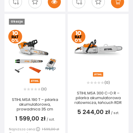
Okazja
0
(
)
0
(
)
STIHL MSA 300 C-O R –
pilarka akumulatorowa
STIHL MSA 190 T – pilarka
ratownicza, łańcuch RDR
akumulatorowa,
prowadnica 35 cm
5 244,00 zł
/
szt.
1 599,00 zł
/
szt.
Najniższa cena:
1 599,00 zł