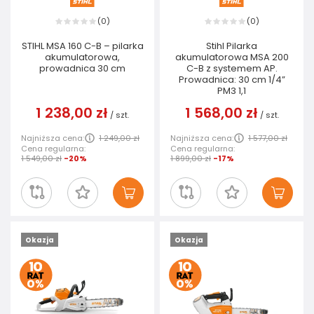
0
0
(
)
(
)
STIHL MSA 160 C-B – pilarka
Stihl Pilarka
akumulatorowa,
akumulatorowa MSA 200
prowadnica 30 cm
C-B z systemem AP.
Prowadnica: 30 cm 1/4”
PM3 1,1
1 238,00 zł
1 568,00 zł
/
szt.
/
szt.
Najniższa cena:
1 249,00 zł
Najniższa cena:
1 577,00 zł
Cena regularna:
Cena regularna:
1 549,00 zł
-20%
1 899,00 zł
-17%
Okazja
Okazja