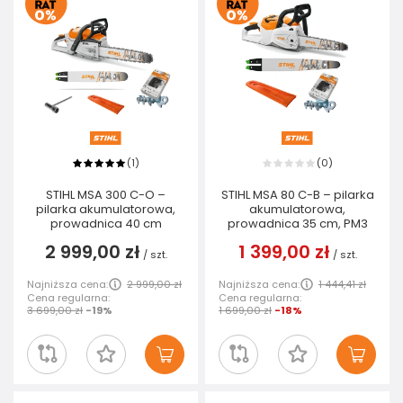
1
0
(
)
(
)
STIHL MSA 300 C-O –
STIHL MSA 80 C-B – pilarka
pilarka akumulatorowa,
akumulatorowa,
prowadnica 40 cm
prowadnica 35 cm, PM3
2 999,00 zł
1 399,00 zł
/
szt.
/
szt.
Najniższa cena:
2 999,00 zł
Najniższa cena:
1 444,41 zł
Cena regularna:
Cena regularna:
3 699,00 zł
-19%
1 699,00 zł
-18%