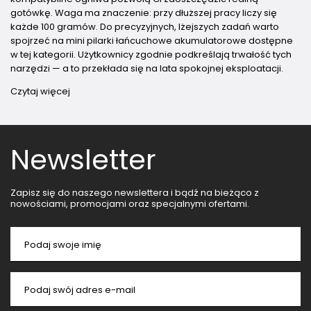
gotówkę. Waga ma znaczenie: przy dłuższej pracy liczy się
każde 100 gramów. Do precyzyjnych, lżejszych zadań warto
spojrzeć na mini pilarki łańcuchowe akumulatorowe dostępne
w tej kategorii. Użytkownicy zgodnie podkreślają trwałość tych
narzędzi — a to przekłada się na lata spokojnej eksploatacji.
Czytaj więcej
Newsletter
Zapisz się do naszego newslettera i bądź na bieżąco z
nowościami, promocjami oraz specjalnymi ofertami.
Podaj swoje imię
Podaj swój adres e-mail