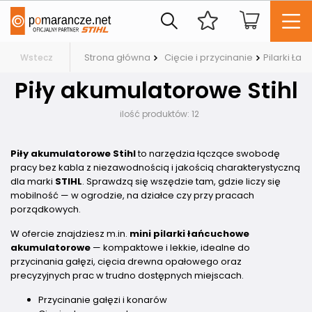
Strona główna
Cięcie i przycinanie
Pilarki Ła
Wstecz
Piły akumulatorowe Stihl
ilość produktów:
12
Piły akumulatorowe Stihl
to narzędzia łączące swobodę
pracy bez kabla z niezawodnością i jakością charakterystyczną
dla marki
STIHL
. Sprawdzą się wszędzie tam, gdzie liczy się
mobilność — w ogrodzie, na działce czy przy pracach
porządkowych.
W ofercie znajdziesz m.in.
mini pilarki łańcuchowe
akumulatorowe
— kompaktowe i lekkie, idealne do
przycinania gałęzi, cięcia drewna opałowego oraz
precyzyjnych prac w trudno dostępnych miejscach.
Przycinanie gałęzi i konarów