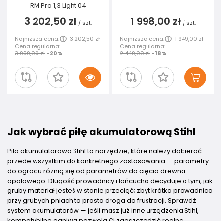
RM Pro 1,3 Light 04
3 202,50 zł
1 998,00 zł
/
szt.
/
szt.
Najniższa cena:
3 202,50 zł
Najniższa cena:
1 949,00 zł
Cena regularna:
Cena regularna:
3 999,00 zł
-20%
2 449,00 zł
-18%
Jak wybrać piłę akumulatorową Stihl
Piła akumulatorowa Stihl to narzędzie, które należy dobierać
przede wszystkim do konkretnego zastosowania — parametry
do ogrodu różnią się od parametrów do cięcia drewna
opałowego. Długość prowadnicy i łańcucha decyduje o tym, jak
gruby materiał jesteś w stanie przeciąć; zbyt krótka prowadnica
przy grubych pniach to prosta droga do frustracji. Sprawdź
system akumulatorów — jeśli masz już inne urządzenia Stihl,
kompatybilne ogniwa pozwolą Ci zaoszczędzić realną