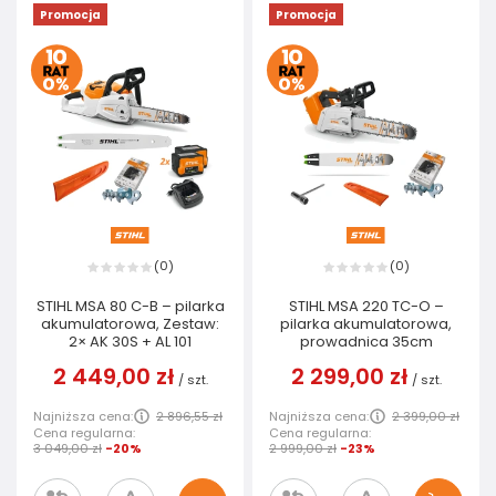
Promocja
Promocja
0
0
(
)
(
)
STIHL MSA 80 C-B – pilarka
STIHL MSA 220 TC-O –
akumulatorowa, Zestaw:
pilarka akumulatorowa,
2× AK 30S + AL 101
prowadnica 35cm
2 449,00 zł
2 299,00 zł
/
szt.
/
szt.
Najniższa cena:
2 896,55 zł
Najniższa cena:
2 399,00 zł
Cena regularna:
Cena regularna:
3 049,00 zł
-20%
2 999,00 zł
-23%