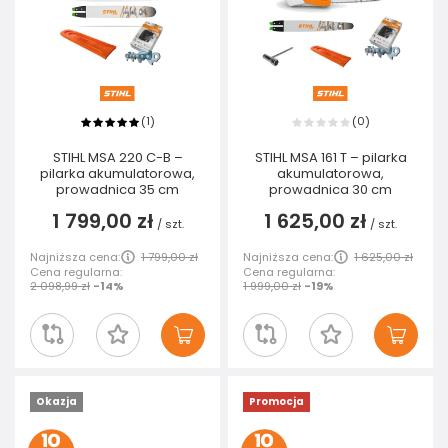
1
0
(
)
(
)
STIHL MSA 220 C-B –
STIHL MSA 161 T – pilarka
pilarka akumulatorowa,
akumulatorowa,
prowadnica 35 cm
prowadnica 30 cm
1 799,00 zł
1 625,00 zł
/
szt.
/
szt.
Najniższa cena:
1 799,00 zł
Najniższa cena:
1 625,00 zł
Cena regularna:
Cena regularna:
2 098,99 zł
-14%
1 999,00 zł
-19%
Okazja
Promocja