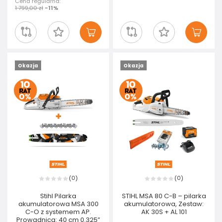
Cena regularna:
1 799,00 zł
-11%
Okazja
Okazja
0
0
(
)
(
)
Stihl Pilarka
STIHL MSA 80 C-B – pilarka
akumulatorowa MSA 300
akumulatorowa, Zestaw:
C-O z systemem AP.
AK 30S + AL 101
Prowadnica: 40 cm 0.325”