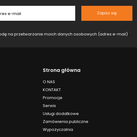
Zapisz się
res e-mail
rzanie moich danych osobowych (adres e-mail) na potrzeby wysyłki newslettera z informacją handlową (marketing). Więcej w
Strona główna
O NAS
KONTAKT
Promocje
Serwis
Usługi dodatkowe
Zamówienia publiczne
Wypożyczalnia