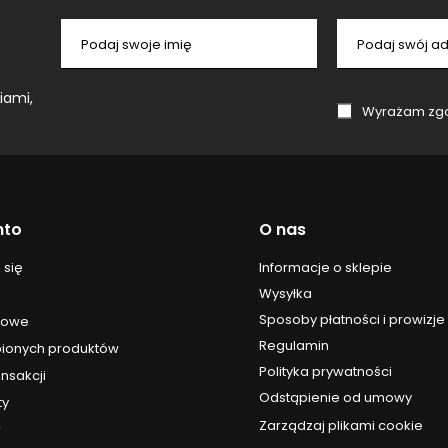
Podaj swoje imię
Podaj swój ad
iami,
Wyrażam zgodę na przetwa
nto
O nas
Informacje o sklepie
 się
Wysyłka
Sposoby płatności i prowizje
upowe
Regulamin
upionych produktów
Polityka prywatności
ansakcji
Odstąpienie od umowy
ty
Zarządzaj plikami cookie
r