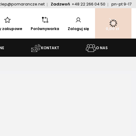
klep@pomarancze.net
Zadzwoń
+48 22 266 04 50
pn-pt 9-17
ty zakupowe
Porównywarka
Zaloguj się
0,00 zł
NE
KONTAKT
O NAS