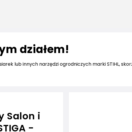
zym działem!
siarek lub innych narzędzi ogrodniczych marki STIHL, sko
 Salon i
STIGA -