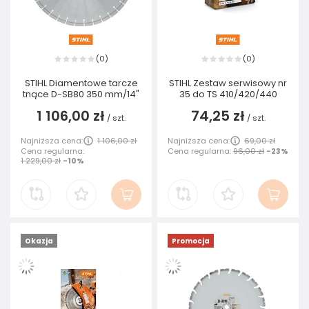
0
0
(
)
(
)
STIHL Diamentowe tarcze
STIHL Zestaw serwisowy nr
tnące D-SB80 350 mm/14"
35 do TS 410/420/440
1 106,00 zł
74,25 zł
/
szt.
/
szt.
Najniższa cena:
1 106,00 zł
Najniższa cena:
69,00 zł
Cena regularna:
Cena regularna:
96,00 zł
-23%
1 229,00 zł
-10%
Okazja
Promocja