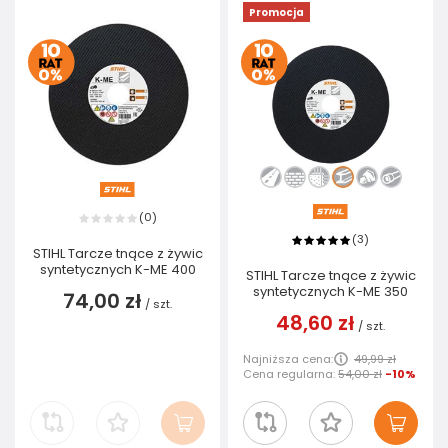
Promocja
0
(
)
3
(
)
STIHL Tarcze tnące z żywic
syntetycznych K-ME 400
STIHL Tarcze tnące z żywic
syntetycznych K-ME 350
74,00 zł
/
szt.
48,60 zł
/
szt.
Najniższa cena:
49,99 zł
Cena regularna:
54,00 zł
-10%