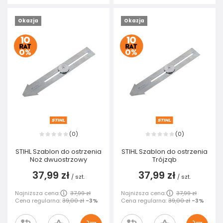
Okazja
Okazja
0
0
(
)
(
)
STIHL Szablon do ostrzenia
STIHL Szablon do ostrzenia
Noż dwuostrzowy
Trójząb
37,99 zł
37,99 zł
/
szt.
/
szt.
Najniższa cena:
37,99 zł
Najniższa cena:
37,99 zł
Cena regularna:
39,00 zł
-3%
Cena regularna:
39,00 zł
-3%