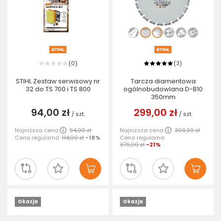
0
3
(
)
(
)
STIHL Zestaw serwisowy nr
Tarcza diamentowa
32 do TS 700 i TS 800
ogólnobudowlana D-B10
350mm
94,00 zł
299,00 zł
/
szt.
/
szt.
Najniższa cena:
94,00 zł
Najniższa cena:
303,20 zł
Cena regularna:
114,00 zł
-18%
Cena regularna:
379,00 zł
-21%
Okazja
Okazja