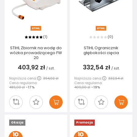
1
0
(
)
(
)
STIHL Zbiornik na wodę do
STIHL Ogranicznik
wózka prowadzącego FW
głębokości cięcia
20
403,92 zł
332,54 zł
/
szt.
/
szt.
Najniższa cena:
394,02 zł
Najniższa cena:
332,54 zł
Cena regularna:
Cena regularna:
489,00 zł
-17%
409,00 zł
-19%
Okazja
Promocja