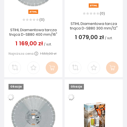
0
(
)
0
(
)
STIHL Diamentowa tarcza
tnąca D-SB80 300 mm/12"
STIHL Diamentowa tarcza
tnąca D-SB80 400 mm/16"
1 079,00 zł
/
szt.
1 169,00 zł
/
szt.
Najniższa cena:
1 559,00 zł
Okazja
Okazja