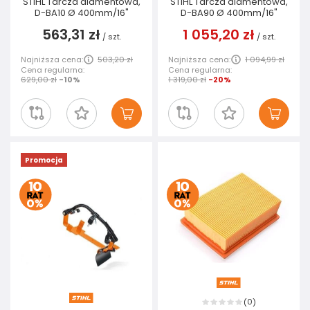
STIHL Tarcza diamentowa,
STIHL Tarcza diamentowa,
D-BA10 Ø 400mm/16"
D-BA90 Ø 400mm/16"
563,31 zł
1 055,20 zł
/
szt.
/
szt.
Najniższa cena:
503,20 zł
Najniższa cena:
1 094,99 zł
Cena regularna:
Cena regularna:
629,00 zł
-10%
1 319,00 zł
-20%
Promocja
0
(
)