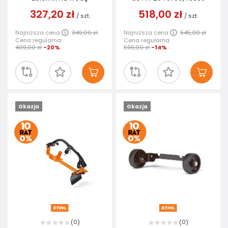
327,20 zł
518,00 zł
/
szt.
/
szt.
Najniższa cena:
349,00 zł
Najniższa cena:
545,00 zł
Cena regularna:
Cena regularna:
409,00 zł
-20%
599,00 zł
-14%
Okazja
Okazja
0
0
(
)
(
)