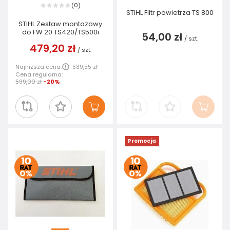
0
(
)
STIHL Filtr powietrza TS 800
STIHL Zestaw montażowy
do FW 20 TS420/TS500i
54,00 zł
/
szt.
479,20 zł
/
szt.
Najniższa cena:
539,55 zł
Cena regularna:
599,00 zł
-20%
Promocja