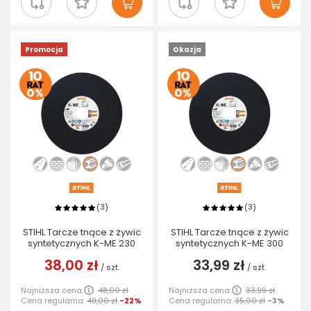
Promocja
Okazja
3
3
(
)
(
)
STIHL Tarcze tnące z żywic
STIHL Tarcze tnące z żywic
syntetycznych K-ME 230
syntetycznych K-ME 300
38,00 zł
33,99 zł
/
szt.
/
szt.
Najniższa cena:
48,00 zł
Najniższa cena:
33,99 zł
Cena regularna:
49,00 zł
-22%
Cena regularna:
35,00 zł
-3%