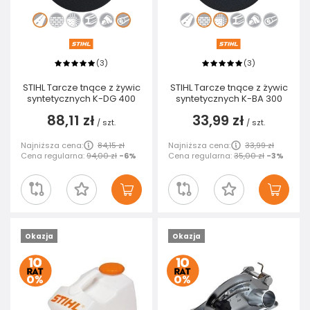
3
3
(
)
(
)
STIHL Tarcze tnące z żywic
STIHL Tarcze tnące z żywic
syntetycznych K-DG 400
syntetycznych K-BA 300
88,11 zł
33,99 zł
/
szt.
/
szt.
Najniższa cena:
84,15 zł
Najniższa cena:
33,99 zł
Cena regularna:
94,00 zł
-6%
Cena regularna:
35,00 zł
-3%
Okazja
Okazja