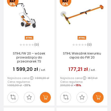
0
0
(
)
(
)
STIHL FW 20 – wózek
STIHL Wskaźnik kierunku
prowadzący do
cięcia do FW 20
przecinarek TS
1 599,20 zł
177,21 zł
/
szt.
/
szt.
Najniższa cena:
1 599,20 zł
Najniższa cena:
187,11 zł
Cena regularna:
Cena regularna:
1 999,00 zł
-20%
209,00 zł
-15%