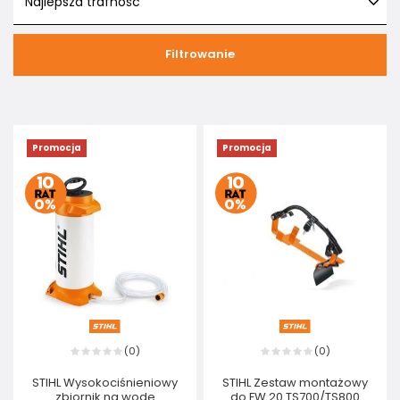
Najlepsza trafność
Filtrowanie
Promocja
Promocja
0
0
(
)
(
)
STIHL Wysokociśnieniowy
STIHL Zestaw montażowy
zbiornik na wodę
do FW 20 TS700/TS800