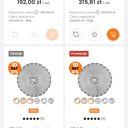
192,00 zł
315,81 zł
/
szt.
/
szt.
Najniższa cena:
185,00 zł
Najniższa cena:
287,20 zł
Cena regularna:
Cena regularna:
209,00 zł
-8%
359,00 zł
-12%
Okazja
Promocja
3
3
(
)
(
)