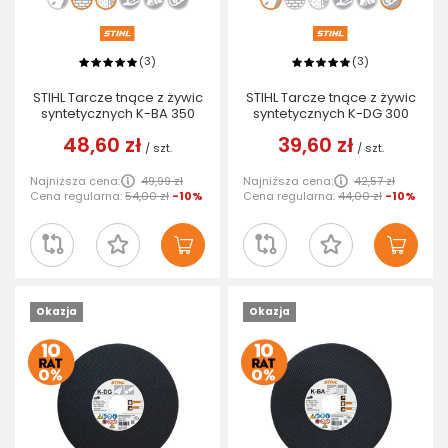
3
3
(
)
(
)
STIHL Tarcze tnące z żywic
STIHL Tarcze tnące z żywic
syntetycznych K-BA 350
syntetycznych K-DG 300
48,60 zł
39,60 zł
/
szt.
/
szt.
Najniższa cena:
49,99 zł
Najniższa cena:
42,57 zł
Cena regularna:
54,00 zł
-10%
Cena regularna:
44,00 zł
-10%
Okazja
Okazja