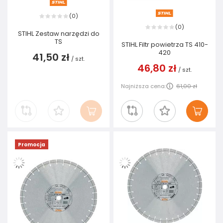
0
(
)
0
(
)
STIHL Zestaw narzędzi do
TS
STIHL Filtr powietrza TS 410-
420
41,50 zł
/
szt.
46,80 zł
/
szt.
Najniższa cena:
61,00 zł
Promocja