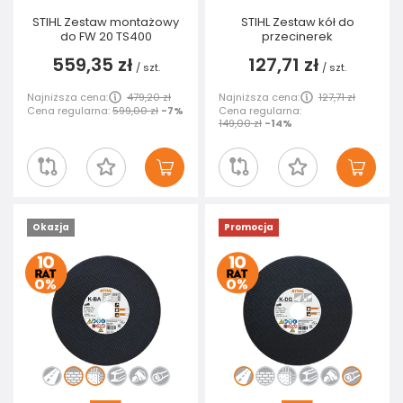
STIHL Zestaw montażowy
STIHL Zestaw kół do
do FW 20 TS400
przecinerek
559,35 zł
127,71 zł
/
szt.
/
szt.
Najniższa cena:
479,20 zł
Najniższa cena:
127,71 zł
Cena regularna:
599,00 zł
-7%
Cena regularna:
149,00 zł
-14%
Okazja
Promocja