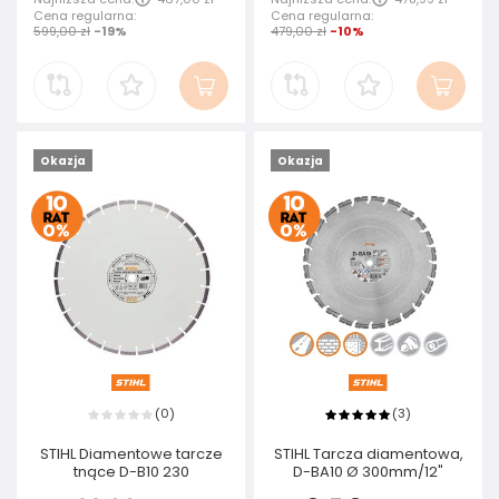
Cena regularna:
Cena regularna:
599,00 zł
-19%
479,00 zł
-10%
Okazja
Okazja
0
3
(
)
(
)
STIHL Diamentowe tarcze
STIHL Tarcza diamentowa,
tnące D-B10 230
D-BA10 Ø 300mm/12"