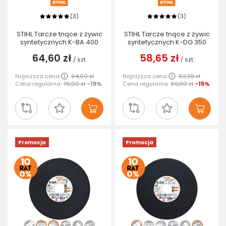
3
3
(
)
(
)
STIHL Tarcze tnące z żywic
STIHL Tarcze tnące z żywic
syntetycznych K-BA 400
syntetycznych K-DG 350
64,60 zł
58,65 zł
/
szt.
/
szt.
Najniższa cena:
64,60 zł
Najniższa cena:
63,99 zł
Cena regularna:
76,00 zł
-15%
Cena regularna:
69,00 zł
-15%
Promocja
Promocja