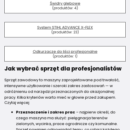
Świdry glebowe
(produktów:
4
)
System STIHL ADVANCE X-FLEX
(produktów:
23
)
Odkurzacze do liści profesjonalne
(produktów:
1
)
Jak wybrać sprzęt dla profesjonalistów
Sprzęt zawodowy to maszyny zaprojektowane pod trwałość,
intensywne użytkowanie i szeroki zakres zastosowań — w
odróżnieniu od narzędzi przeznaczonych do okazjonalnej
pracy. Kilka kryteriów warto mieć w głowie przed zakupem.
Czytaj więcej
Przeznaczenie i zakres prac
– najpierw określ, do
czego maszyna ma służyć: pielęgnacja terenów
zielonych, wycinka, prace ogrodnicze czy komunalne.
Sprzęt powinien odpowiadać temu, co robisz każdego