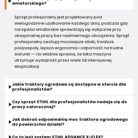
amatorskiego?
Sprzęt profesjonalny jest projektowany pod
wielogodzinne użytkowanie każdego dnia, podczas gdy
narzędzia amatorskie sprawdzają się wyłącznie przy
okazjonalnej pracy bez nadmiernego obciążenia. Sprzęt
profesjonalny cechują mocniejsze silniki, trwalsze
podzespoły, lepsza ergonomia i odporność na trudne
warunki — i to właśnie sprawia, że taka maszyna
utrzymuje wydajność przez wiele lat intensywnej
eksploatacji.
Jakie traktory ogrodowe są dostępne w ofercie dla
profesjonalistów?
Czy sprzęt STIHL dla profesjonalistów nadaje się do
pracy całorocznej?
Jak dobrać odpowiednią moc traktora ogrodowego
do powierzchni działki?
Co to jest system STIHL ADVANCE X-FLEX?