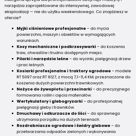
narzędzia zaprojektowane do intensywnej, zawodowej
eksploatacji — nie do użytku weekendowego. Co znajdziesz w
ofercie?
Myjki ciśnieniowe profesjonalne
– do mycia
powierzchni, maszyn i obiektów w wymagających
warunkach.
Kosy mechaniczne i podkrzesywarki
– do koszenia
traw, chwastów i trudno dostępnych miejsc.
Pilarki i narzędzia leśne
– do wycinki, pielęgnacji drzew
i prac leśnych.
Kosiarki profesjonalne i traktory ogrodowe
– modele
RT 5097 oraz RT 6127, z mocą 7,1–11,4 KM; przeznaczone do
koszenia dużych powierzchni trawnikowych.
Nożyce do żywopłotu i przecinarki
– do precyzyjnego
formowania roślin i cięcia materiałów.
Wertykulatory i glebogryzarki
– do profesjonalnej
pielęgnacji gleby i trawników.
Dmuchawy i odkurzacze do liści
– do sprawnego
utrzymania porządku na dużych terenach.
Rozdrabniacze ogrodowe i świdry glebowe
– do
przetwarzania odpadów zielonych i wykonywania