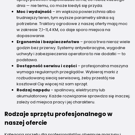
dnia — nie temu, co może kiedyś się przyda.
Moc i wydajność
– im większa powierzchnia albo
trudniejszy teren, tym wyższe parametry silnika są
potrzebne. Traktory ogrodowe z naszej oferty mają moc
w zakresie 7,1–11,4 KM, co daje sporo miejsca na
dopasowanie.
Ergonomia i bezpieczeństwo
– praca trwa nieraz wiele
godzin bez przerwy. Systemy antywibracyjne, wygodne
uchwyty i zabezpieczenia operatora to nie dodatki — to
podstawa.
Dostępność serwisu i części
– profesjonalna maszyna
wymaga regularnych przeglądów. Wybieraj marki z
rozbudowaną siecią serwisową, żeby przestój nie
kosztował Cię więcej niż sam sprzęt.
Rodzaj napędu
– spalinowy, elektryczny lub
akumulatorowy. Każde rozwiązanie sprawdza się inaczej;
zależy od miejsca pracy i jej charakteru.
Rodzaje sprzętu profesjonalnego w
naszej ofercie
Kategoria sprzętu dla profesjonalistów obejmuje maszyny i