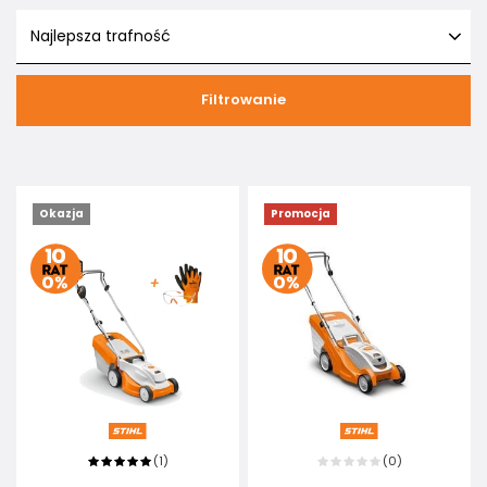
Najlepsza trafność
Filtrowanie
Okazja
Promocja
1
0
(
)
(
)