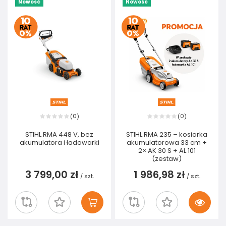
Nowość
Nowość
0
0
(
)
(
)
STIHL RMA 448 V, bez
STIHL RMA 235 – kosiarka
akumulatora i ładowarki
akumulatorowa 33 cm +
2× AK 30 S + AL 101
(zestaw)
3 799,00 zł
1 986,98 zł
/
szt.
/
szt.