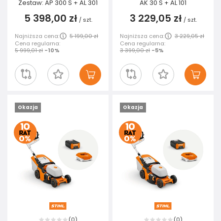
Zestaw: AP 300 S + AL 301
AK 30 S + AL 101
5 398,00 zł
3 229,05 zł
/
szt.
/
szt.
Najniższa cena:
5 199,00 zł
Najniższa cena:
3 229,05 zł
Cena regularna:
Cena regularna:
5 999,01 zł
-10%
3 399,00 zł
-5%
Okazja
Okazja
0
0
(
)
(
)