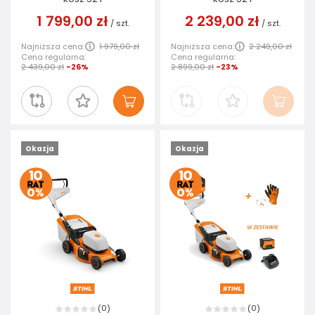
1 799,00 zł
2 239,00 zł
/
szt.
/
szt.
Najniższa cena:
1 979,00 zł
Najniższa cena:
2 249,00 zł
Cena regularna:
Cena regularna:
2 439,00 zł
-26%
2 899,00 zł
-23%
Okazja
Okazja
0
0
(
)
(
)