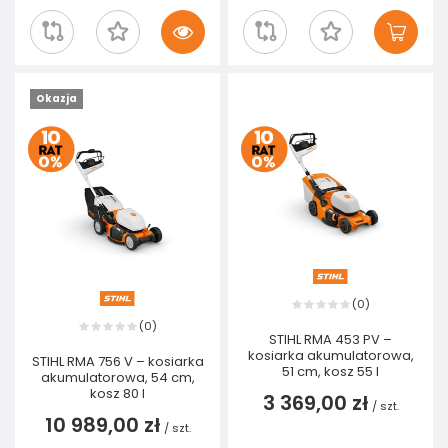
Okazja
0
(
)
0
(
)
STIHL RMA 453 PV –
kosiarka akumulatorowa,
STIHL RMA 756 V – kosiarka
51 cm, kosz 55 l
akumulatorowa, 54 cm,
kosz 80 l
3 369,00 zł
/
szt.
10 989,00 zł
/
szt.