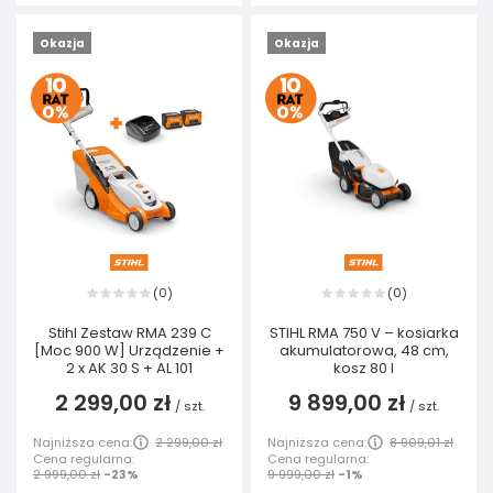
Okazja
Okazja
0
0
(
)
(
)
Stihl Zestaw RMA 239 C
STIHL RMA 750 V – kosiarka
[Moc 900 W] Urządzenie +
akumulatorowa, 48 cm,
2 x AK 30 S + AL 101
kosz 80 l
2 299,00 zł
9 899,00 zł
/
szt.
/
szt.
Najniższa cena:
2 299,00 zł
Najniższa cena:
8 909,01 zł
Cena regularna:
Cena regularna:
2 999,00 zł
-23%
9 999,00 zł
-1%