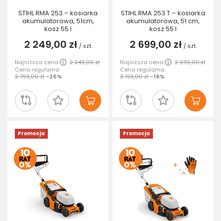
STIHL RMA 253 – kosiarka
STIHL RMA 253 T – kosiarka
akumulatorowa, 51cm,
akumulatorowa, 51 cm,
kosz 55 I
kosz 55 l
2 249,00 zł
2 699,00 zł
/
szt.
/
szt.
Najniższa cena:
2 249,00 zł
Najniższa cena:
2 699,00 zł
Cena regularna:
Cena regularna:
2 799,00 zł
-20%
3 199,00 zł
-16%
Promocja
Promocja