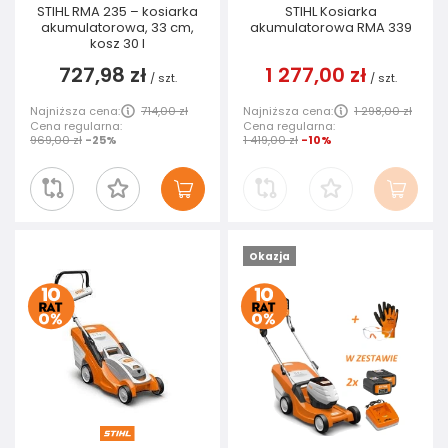
STIHL RMA 235 – kosiarka
STIHL Kosiarka
akumulatorowa, 33 cm,
akumulatorowa RMA 339
kosz 30 l
727,98 zł
1 277,00 zł
/
szt.
/
szt.
Najniższa cena:
714,00 zł
Najniższa cena:
1 298,00 zł
Cena regularna:
Cena regularna:
969,00 zł
-25%
1 419,00 zł
-10%
Okazja