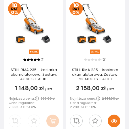
1
0
(
)
(
)
STIHL RMA 235 – kosiarka
STIHL RMA 235 – kosiarka
akumulatorowa, Zestaw:
akumulatorowa, Zestaw:
AK 30 S + AL 101
2× AK 30 S + AL 101
1 148,00 zł
2 158,00 zł
/
szt.
/
szt.
Najniższa cena:
999,00 zł
Najniższa cena:
2 144,00 zł
Cena regularna:
Cena regularna:
2 199,00 zł
-48%
2 249,00 zł
-4%