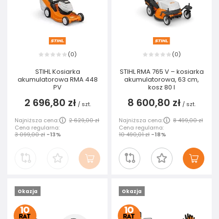
0
0
(
)
(
)
STIHL Kosiarka
STIHL RMA 765 V – kosiarka
akumulatorowa RMA 448
akumulatorowa, 63 cm,
PV
kosz 80 l
2 696,80 zł
8 600,80 zł
/
szt.
/
szt.
Najniższa cena:
2 629,00 zł
Najniższa cena:
8 499,00 zł
Cena regularna:
Cena regularna:
3 099,00 zł
-13%
10 490,01 zł
-18%
Okazja
Okazja