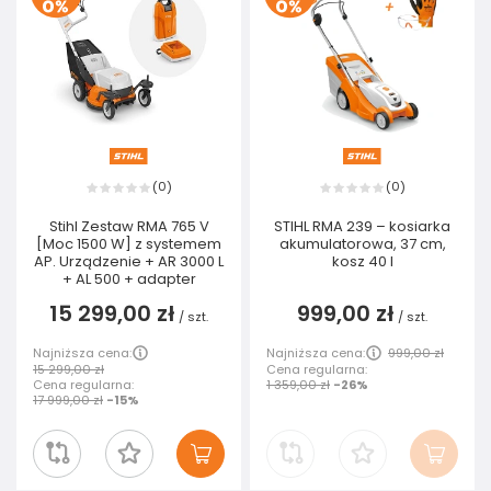
0
0
(
)
(
)
Stihl Zestaw RMA 765 V
STIHL RMA 239 – kosiarka
[Moc 1500 W] z systemem
akumulatorowa, 37 cm,
AP. Urządzenie + AR 3000 L
kosz 40 l
+ AL 500 + adapter
15 299,00 zł
999,00 zł
/
szt.
/
szt.
Najniższa cena:
Najniższa cena:
999,00 zł
15 299,00 zł
Cena regularna:
Cena regularna:
1 359,00 zł
-26%
17 999,00 zł
-15%