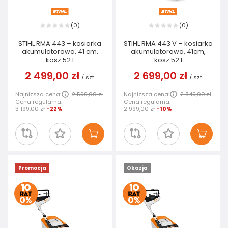
0
0
(
)
(
)
STIHL RMA 443 – kosiarka
STIHL RMA 443 V – kosiarka
akumulatorowa, 41 cm,
akumulatorowa, 41cm,
kosz 52 l
kosz 52 I
2 499,00 zł
2 699,00 zł
/
szt.
/
szt.
Najniższa cena:
2 599,00 zł
Najniższa cena:
2 849,00 zł
Cena regularna:
Cena regularna:
3 199,00 zł
-22%
2 999,00 zł
-10%
Promocja
Okazja