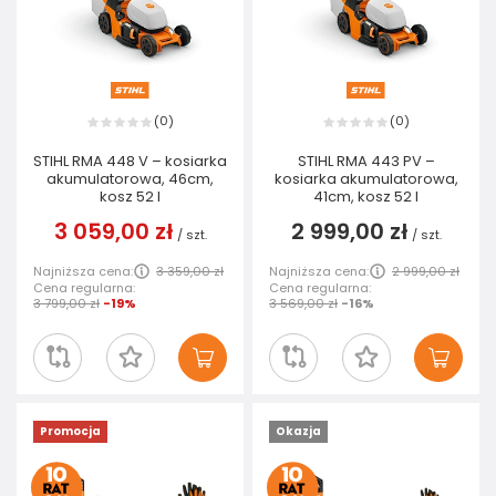
0
0
(
)
(
)
STIHL RMA 448 V – kosiarka
STIHL RMA 443 PV –
akumulatorowa, 46cm,
kosiarka akumulatorowa,
kosz 52 I
41cm, kosz 52 I
3 059,00 zł
2 999,00 zł
/
szt.
/
szt.
Najniższa cena:
3 359,00 zł
Najniższa cena:
2 999,00 zł
Cena regularna:
Cena regularna:
3 799,00 zł
-19%
3 569,00 zł
-16%
Promocja
Okazja