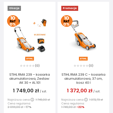
Okazja
Promocja
0
0
(
)
(
)
STIHL RMA 239 – kosiarka
STIHL RMA 239 C – kosiarka
akumulatorowa, Zestaw:
akumulatorowa, 37 cm,
AK 30 + AL 101
kosz 40 l
1 749,00 zł
1 372,00 zł
/
szt.
/
szt.
Najniższa cena:
1 749,00 zł
Najniższa cena:
1 372,73 zł
Cena regularna:
Cena regularna:
2 099,00 zł
-17%
1 749,00 zł
-22%