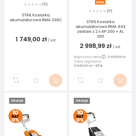
0
(
)
0
(
)
STIHL Kosiarka
akumulatorowa RMA 339C
STIHL Kosiarka
akumulatorowa RMA 443
zestaw z 2 x AP 200 + AL
300
1 749,00 zł
/
szt.
2 998,99 zł
/
szt.
Najniższa cena:
2 998,99 zł
Cena regularna:
3 849,00 zł
-22%
Okazja
Okazja