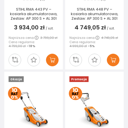
STIHL RMA 443 PV –
STIHL RMA 448 PV –
kosiarka akumulatorowa,
kosiarka akumulatorowa,
Zestaw: AP 300 S + AL 301
Zestaw: AP 300 S + AL 301
3 934,00 zł
4 749,05 zł
/
szt.
/
szt.
Najniższa cena:
3 799,00 zł
Najniższa cena:
4 749,05 zł
Cena regularna:
Cena regularna:
4 799,00 zł
-18%
4 999,00 zł
-5%
Okazja
Promocja