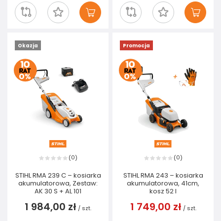
Okazja
Promocja
0
0
(
)
(
)
STIHL RMA 239 C – kosiarka
STIHL RMA 243 – kosiarka
akumulatorowa, Zestaw:
akumulatorowa, 41cm,
AK 30 S + AL 101
kosz 52 I
1 984,00 zł
1 749,00 zł
/
szt.
/
szt.