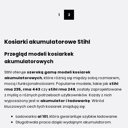
1
2
Kosiarki akumulatorowe Stihl
Przegląd modeli kosiarkek
akumulatorowych
Stihl oferuje
szeroką gamę modeli kosiarek
akumulatorowych
, które różnią się między sobą rozmiarem,
mocą i funkcjonalnościami. Popularne modele, takie jak
stihl
rma 235, rma 443
czy
stihl rma 248
, zostały zaprojektowane
z myślą o różnych potrzebach użytkowników. Każdy z nich
wyposażony jest w
akumulator i ładowarkę
. Wśród
kluczowych cech tych kosiarek znajdują się:
Ładowarka
al 101
, która gwarantuje szybkie ładowanie.
Długotrwała praca dzięki wydajnym akumulatorom.