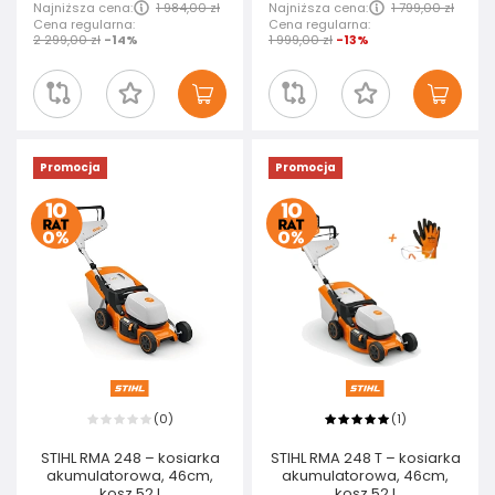
Najniższa cena:
1 984,00 zł
Najniższa cena:
1 799,00 zł
Cena regularna:
Cena regularna:
2 299,00 zł
-14%
1 999,00 zł
-13%
Promocja
Promocja
0
1
(
)
(
)
STIHL RMA 248 – kosiarka
STIHL RMA 248 T – kosiarka
akumulatorowa, 46cm,
akumulatorowa, 46cm,
kosz 52 I
kosz 52 I