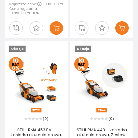
Najniższa cena:
10 880,10 zł
Cena regularna:
10 990,00 zł
-0%
Okazja
Okazja
0
0
(
)
(
)
STIHL RMA 453 PV –
STIHL RMA 443 – kosiarka
kosiarka akumulatorowa,
akumulatorowa, Zestaw: