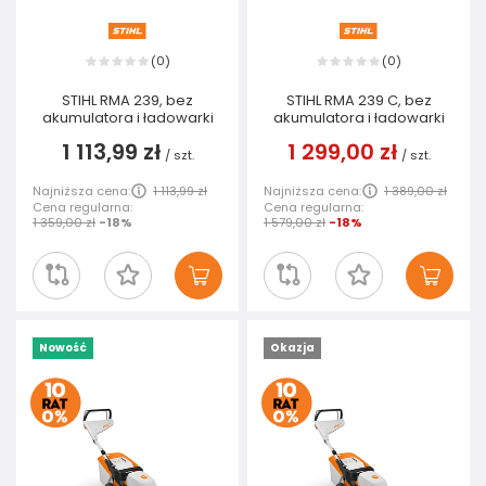
0
0
(
)
(
)
STIHL RMA 239, bez
STIHL RMA 239 C, bez
akumulatora i ładowarki
akumulatora i ładowarki
1 113,99 zł
1 299,00 zł
/
szt.
/
szt.
Najniższa cena:
1 113,99 zł
Najniższa cena:
1 389,00 zł
Cena regularna:
Cena regularna:
1 359,00 zł
-18%
1 579,00 zł
-18%
Nowość
Okazja