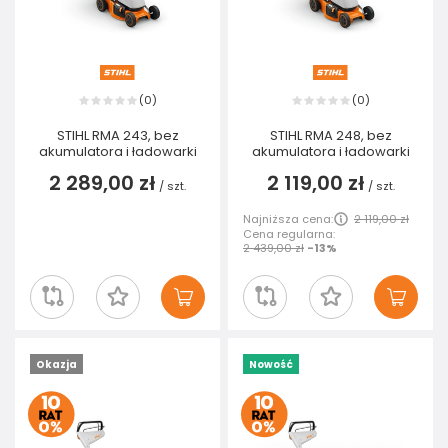
0
0
(
)
(
)
STIHL RMA 243, bez
STIHL RMA 248, bez
akumulatora i ładowarki
akumulatora i ładowarki
2 289,00 zł
2 119,00 zł
/
szt.
/
szt.
Najniższa cena:
2 119,00 zł
Cena regularna:
2 439,00 zł
-13%
Okazja
Nowość