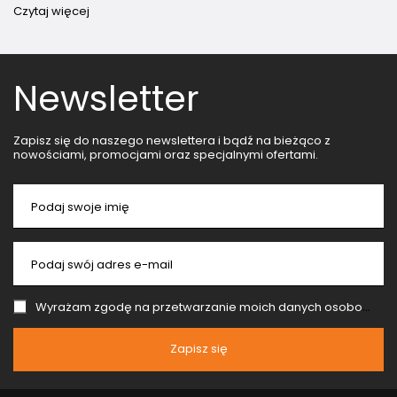
Czytaj więcej
Newsletter
Zapisz się do naszego newslettera i bądź na bieżąco z
nowościami, promocjami oraz specjalnymi ofertami.
Podaj swoje imię
Podaj swój adres e-mail
Wyrażam zgodę na przetwarzanie moich danych osobowych (adres e-mail) na potrzeby wysyłki newslettera z informacją handlową (marketing). Więcej w
Zapisz się