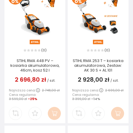
0
0
(
)
(
)
STIHL RMA 448 PV –
STIHL RMA 253 T – kosiarka
kosiarka akumulatorowa,
akumulatorowa, Zestaw:
46cm, kosz 52 I
AK 30 S + AL 101
2 696,80 zł
2 928,00 zł
/
szt.
/
szt.
Najniższa cena:
2 748,00 zł
Najniższa cena:
2 699,00 zł
Cena regularna:
Cena regularna:
3 599,00 zł
-25%
3 399,00 zł
-14%