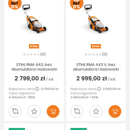
0
0
(
)
(
)
STIHL RMA 443, bez
STIHL RMA 443 V, bez
akumulatora i ładowarki
akumulatora i ładowarki
2 799,00 zł
2 999,00 zł
/
szt.
/
szt.
Najniższa cena:
2 799,00 zł
Najniższa cena:
2 999,00 zł
Cena regularna:
Cena regularna:
3 199,00 zł
-13%
3 469,00 zł
-14%