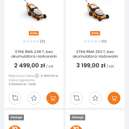
0
0
(
)
(
)
STIHL RMA 248 T, bez
STIHL RMA 253 T, bez
akumulatora i ładowarki
akumulatora i ładowarki
2 499,00 zł
3 199,00 zł
/
szt.
/
szt.
Najniższa cena:
2 499,00 zł
Cena regularna:
2 899,00 zł
-14%
Okazja
Okazja