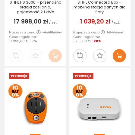
STIHL PS 3000 – przenośna
STIHL Connected Box –
stacja zasilania,
mobilna stacja danych dla
pojemność 2,1 kWh
floty
17 998,00 zł
1 039,20 zł
/
szt.
/
szt.
Najniższa cena:
14 938,99 zł
Najniższa cena:
1 077,99 zł
Cena regularna:
Cena regularna:
17 999,00 zł
-0%
1 299,00 zł
-20%
Promocja
Promocja