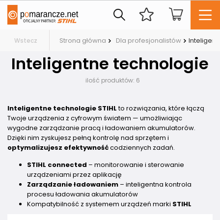
Strona główna
Dla profesjonalistów
Inteligen
Wstecz
Inteligentne technologie
ilość produktów:
6
Inteligentne technologie STIHL
to rozwiązania, które łączą
Twoje urządzenia z cyfrowym światem — umożliwiając
wygodne zarządzanie pracą i ładowaniem akumulatorów.
Dzięki nim zyskujesz pełną kontrolę nad sprzętem i
optymalizujesz efektywność
codziennych zadań.
STIHL connected
– monitorowanie i sterowanie
urządzeniami przez aplikację
Zarządzanie ładowaniem
– inteligentna kontrola
procesu ładowania akumulatorów
Kompatybilność z systemem urządzeń marki
STIHL