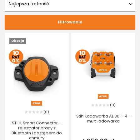
Najlepsza trafność
Filtrowanie
Okazja
0
(
)
0
(
)
Stihl Ładowarka AL 301 - 4 -
multi ładowarka
STIHL Smart Connector –
rejestrator pracy z
Bluetooth i dostępem do
chmury