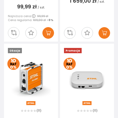
1 659,00 zł
/
szt.
99,99 zł
/
szt.
Najniższa cena:
99,99 zł
Cena regularna:
109,00 zł
-8%
Okazja
Promocja
0
0
(
)
(
)