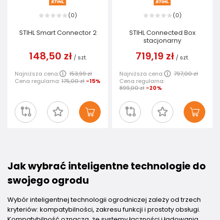
0
0
(
)
(
)
STIHL Smart Connector 2
STIHL Connected Box
stacjonarny
148,50 zł
719,19 zł
/
szt.
/
szt.
Najniższa cena:
153,99 zł
Najniższa cena:
797,00 zł
Cena regularna:
175,00 zł
-15%
Cena regularna:
899,00 zł
-20%
Jak wybrać inteligentne technologie do
swojego ogrodu
Wybór inteligentnej technologii ogrodniczej zależy od trzech
kryteriów: kompatybilności, zakresu funkcji i prostoty obsługi.
Kompatybilność oznacza, że systemy łączności i ładowania