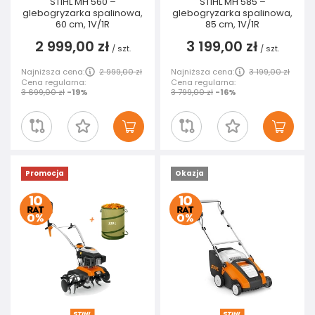
STIHL MH 560 –
STIHL MH 585 –
glebogryzarka spalinowa,
glebogryzarka spalinowa,
60 cm, 1V/1R
85 cm, 1V/1R
2 999,00 zł
3 199,00 zł
/
szt.
/
szt.
Najniższa cena:
2 999,00 zł
Najniższa cena:
3 199,00 zł
Cena regularna:
Cena regularna:
3 699,00 zł
-19%
3 799,00 zł
-16%
Promocja
Okazja