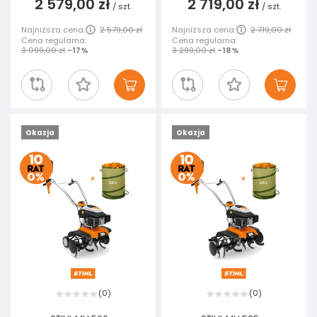
2 579,00 zł
2 719,00 zł
/
szt.
/
szt.
Najniższa cena:
2 579,00 zł
Najniższa cena:
2 719,00 zł
Cena regularna:
Cena regularna:
3 099,00 zł
-17%
3 299,00 zł
-18%
Okazja
Okazja
0
0
(
)
(
)