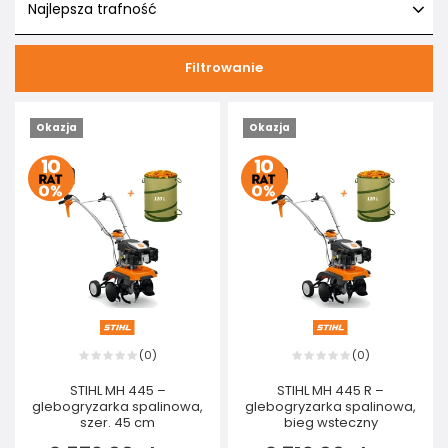
Najlepsza trafność
Filtrowanie
Okazja
Okazja
0
0
(
)
(
)
STIHL MH 445 –
STIHL MH 445 R –
glebogryzarka spalinowa,
glebogryzarka spalinowa,
szer. 45 cm
bieg wsteczny