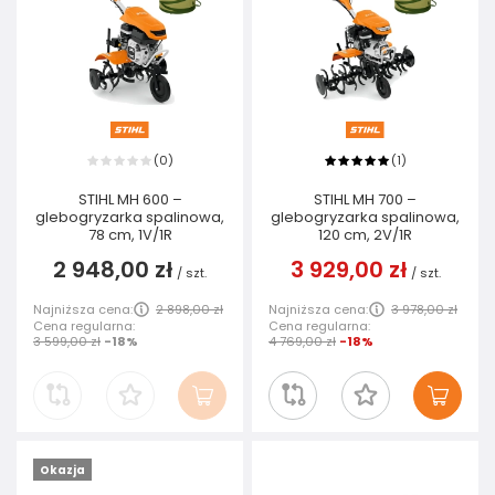
0
1
(
)
(
)
STIHL MH 600 –
STIHL MH 700 –
glebogryzarka spalinowa,
glebogryzarka spalinowa,
78 cm, 1V/1R
120 cm, 2V/1R
2 948,00 zł
3 929,00 zł
/
szt.
/
szt.
Najniższa cena:
2 898,00 zł
Najniższa cena:
3 978,00 zł
Cena regularna:
Cena regularna:
3 599,00 zł
-18%
4 769,00 zł
-18%
Okazja