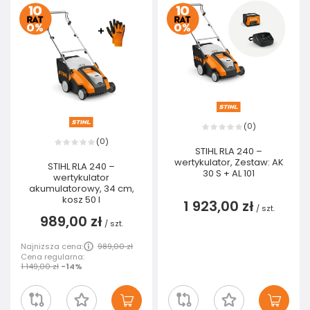
0
(
)
0
(
)
STIHL RLA 240 –
wertykulator, Zestaw: AK
STIHL RLA 240 –
30 S + AL 101
wertykulator
akumulatorowy, 34 cm,
kosz 50 l
1 923,00 zł
/
szt.
989,00 zł
/
szt.
Najniższa cena:
989,00 zł
Cena regularna:
1 149,00 zł
-14%