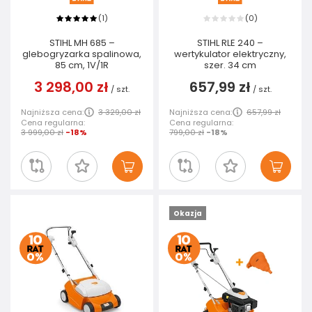
1
0
(
)
(
)
STIHL MH 685 –
STIHL RLE 240 –
glebogryzarka spalinowa,
wertykulator elektryczny,
85 cm, 1V/1R
szer. 34 cm
3 298,00 zł
657,99 zł
/
szt.
/
szt.
Najniższa cena:
3 329,00 zł
Najniższa cena:
657,99 zł
Cena regularna:
Cena regularna:
3 999,00 zł
-18%
799,00 zł
-18%
Okazja