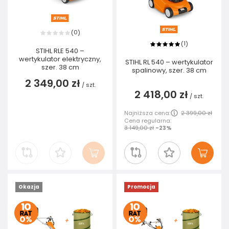
0
(
)
1
(
)
STIHL RLE 540 –
wertykulator elektryczny,
STIHL RL 540 – wertykulator
szer. 38 cm
spalinowy, szer. 38 cm
2 349,00 zł
/
szt.
2 418,00 zł
/
szt.
Najniższa cena:
2 399,00 zł
Cena regularna:
3 149,00 zł
-23%
Okazja
Promocja