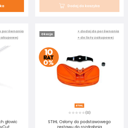
yka
Dodaj do koszyka
o porównania
+ dodaj do porównania
Okazja
 zakupowej
+ do listy zakupowej
0
(
)
ch głowic
STIHL Osłony do podstawowego
lyCut
zestawu do rozdrabnia