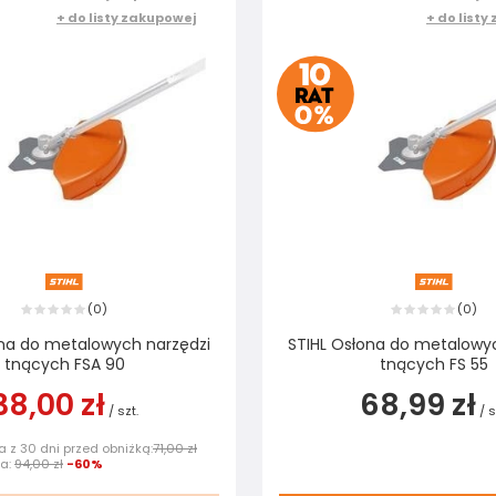
+ do listy zakupowej
+ do listy
0
0
(
)
(
)
ona do metalowych narzędzi
STIHL Osłona do metalowy
tnących FSA 90
tnących FS 55
38,00 zł
68,99 zł
/
szt.
/
s
 z 30 dni przed obniżką:
71,00 zł
na:
94,00 zł
-60%