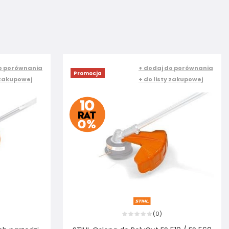
o porównania
+ dodaj do porównania
Promocja
 zakupowej
+ do listy zakupowej
0
(
)