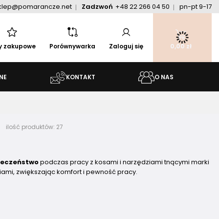
klep@pomarancze.net
Zadzwoń
+48 22 266 04 50
pn-pt 9-17
ty zakupowe
Porównywarka
Zaloguj się
0,00 zł
NE
KONTAKT
O NAS
l
ilość produktów:
27
ieczeństwo
podczas pracy z kosami i narzędziami tnącymi marki
iami, zwiększając komfort i pewność pracy.