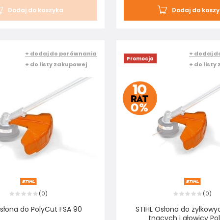
Dodaj do koszyka
Dodaj do kosz
+ dodaj do porównania
+ dodaj d
Promocja
+ do listy zakupowej
+ do listy
0
0
(
)
(
)
słona do PolyCut FSA 90
STIHL Osłona do żyłkowy
tnących i głowicy Po