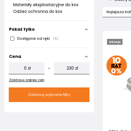
Materiały eksploatacyjne do kos
Odzież ochronna do kos
Najlepsza tra
Pokaż tylko
Dostępne od ręki
4
Okazja
Cena
zł
zł
-
Zastosuj zakres cen
Zastosuj wybrane filtry