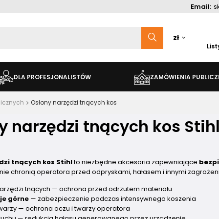
Email:
s
zł
Lis
DLA PROFESJONALISTÓW
ZAMÓWIENIA PUBLICZ
nicznych
Osłony narzędzi tnących kos
y narzędzi tnących kos Stih
zi tnących kos Stihl
to niezbędne akcesoria zapewniające
bezp
znie chronią operatora przed odpryskami, hałasem i innymi zagrożen
arzędzi tnących — ochrona przed odrzutem materiału
je górne
— zabezpieczenie podczas intensywnego koszenia
warzy — ochrona oczu i twarzy operatora
słuchu — redukcja hałasu generowanego przez urządzenie