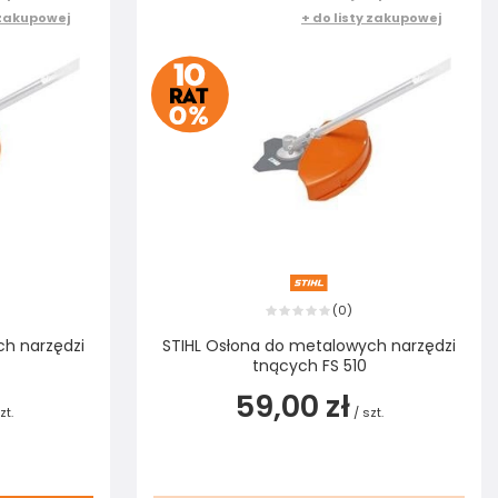
 zakupowej
+ do listy zakupowej
0
(
)
ch narzędzi
STIHL Osłona do metalowych narzędzi
tnących FS 510
59,00 zł
zt.
/
szt.