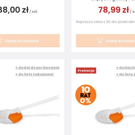
38,00 zł
78,99 zł
/
szt.
/
s
Najniższa cena z 30 dni przed obn
Dodaj do koszyka
Dodaj do kosz
+ dodaj do porównania
+ dodaj d
Promocja
+ do listy zakupowej
+ do listy