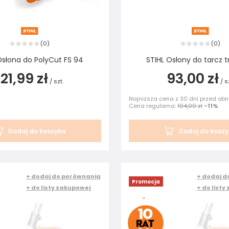
0
0
(
)
(
)
Osłona do PolyCut FS 94
STIHL Osłony do tarcz 
121,99 zł
93,00 zł
/
szt.
/
s
Najniższa cena z 30 dni przed obn
Cena regularna:
104,00 zł
-11%
Dodaj do koszyka
Dodaj do kosz
+ dodaj do porównania
+ dodaj d
Promocja
+ do listy zakupowej
+ do listy