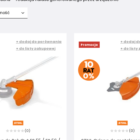
fność
+ dodaj do porównania
+ dodaj d
Promocja
+ do listy zakupowej
+ do listy
0
0
(
)
(
)