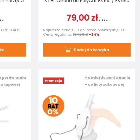
ch narzędzi
STIHL Osłona do PolyCut FS 510 / FS 560
79,00 zł
zt.
/
szt.
iżką:
58,41 zł
Najniższa cena z 30 dni przed obniżką:
89,00 zł
Cena regularna:
104,00 zł
-24%
yka
Dodaj do koszyka
o porównania
+ dodaj do porównania
Promocja
 zakupowej
+ do listy zakupowej