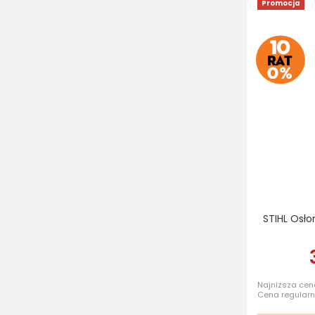
Promocja
STIHL Osł
Najniższa cena
Cena regular