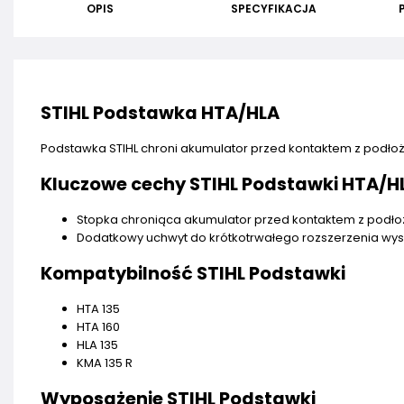
OPIS
SPECYFIKACJA
STIHL Podstawka HTA/HLA
Podstawka STIHL chroni akumulator przed kontaktem z podło
Kluczowe cechy STIHL Podstawki HTA/H
Stopka chroniąca akumulator przed kontaktem z podł
Dodatkowy uchwyt do krótkotrwałego rozszerzenia wys
Kompatybilność STIHL Podstawki
HTA 135
HTA 160
HLA 135
KMA 135 R
Wyposażenie STIHL Podstawki