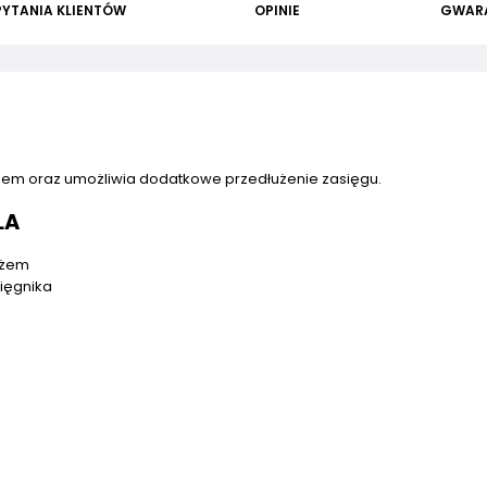
PYTANIA KLIENTÓW
OPINIE
GWAR
żem oraz umożliwia dodatkowe przedłużenie zasięgu.
LA
ożem
ięgnika