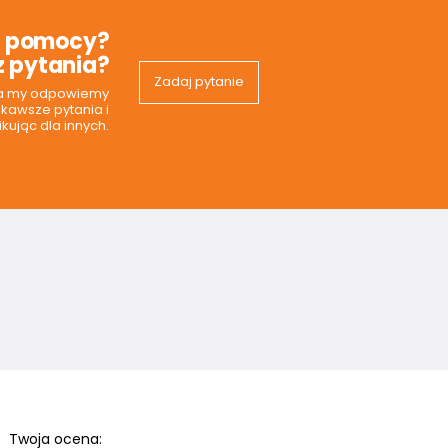
z pomocy?
 pytania?
Zadaj pytanie
 a my odpowiemy
ekawsze pytania i
kując dla innych.
Twoja ocena: