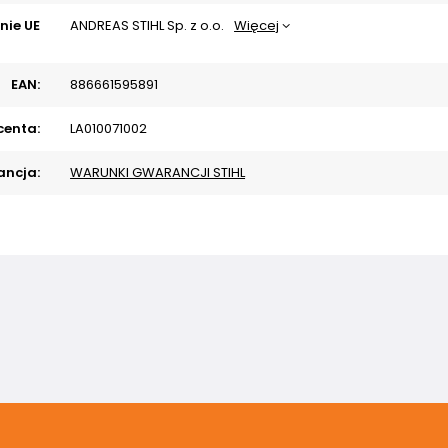
nie UE
ANDREAS STIHL Sp. z o.o.
Więcej
EAN:
886661595891
centa:
LA010071002
ncja:
WARUNKI GWARANCJI STIHL