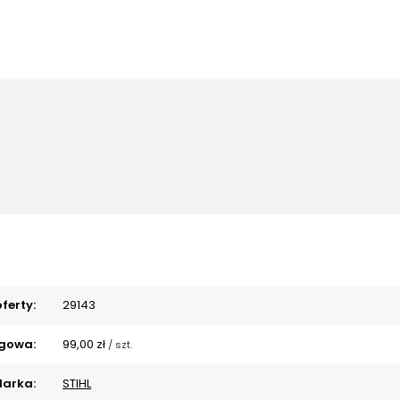
ferty:
29143
gowa:
99,00 zł
/
szt.
arka:
STIHL