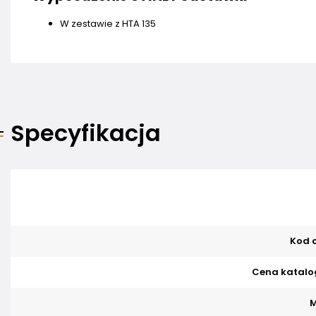
W zestawie z HTA 135
Specyfikacja
Kod o
Cena katalo
M