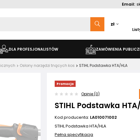
Email:
s
zł
Lis
DLA PROFESJONALISTÓW
ZAMÓWIENIA PUBLICZ
nicznych
Osłony narzędzi tnących kos
STIHL Podstawka HTA/HLA
Promocja
Opinie (0)
STIHL Podstawka HTA
Kod producenta:
LA010071002
STIHL Podstawka HTA/HLA
Pełna specyfikacja