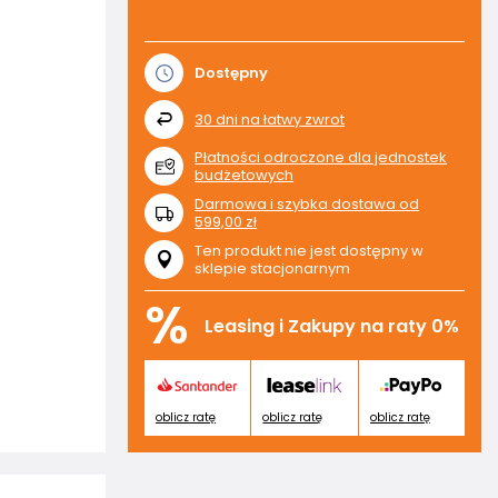
Dostępny
30
dni na łatwy zwrot
Płatności odroczone dla jednostek
budżetowych
Darmowa i szybka dostawa
od
599,00 zł
Ten produkt nie jest dostępny w
sklepie stacjonarnym
%
Leasing i Zakupy na raty 0%
oblicz ratę
oblicz ratę
oblicz ratę