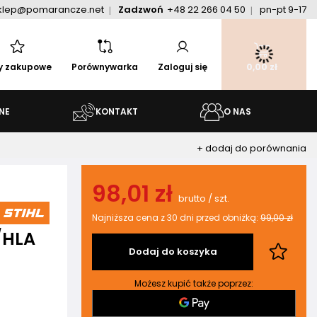
klep@pomarancze.net
Zadzwoń
+48 22 266 04 50
pn-pt 9-17
ty zakupowe
Porównywarka
Zaloguj się
0,00 zł
NE
KONTAKT
O NAS
+ dodaj do porównania
98,01 zł
brutto
/
szt.
Najniższa cena z 30 dni przed obniżką:
99,00 zł
/HLA
Dodaj do koszyka
Możesz kupić także poprzez: