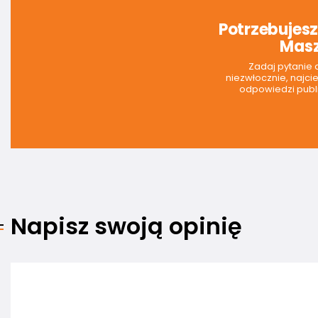
Potrzebujes
Masz
Zadaj pytanie
niezwłocznie, najci
odpowiedzi publi
Napisz swoją opinię