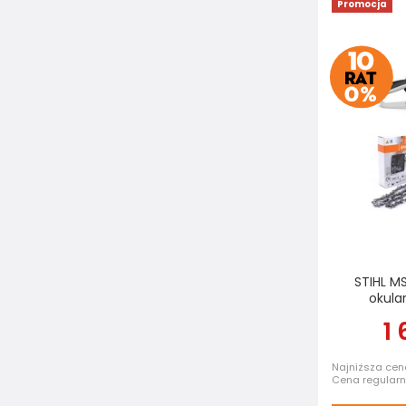
Promocja
STIHL M
okula
1 
Najniższa cena
Cena regular