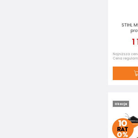
STIHL M
pro
1
Najniższa cena
Cena regular
Okazja