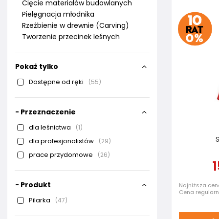
Cięcie materiałów budowlanych
Pielęgnacja młodnika
Rzeźbienie w drewnie (Carving)
Tworzenie przecinek leśnych
Pokaż tylko
Dostępne od ręki
55
- Przeznaczenie
dla leśnictwa
1
S
dla profesjonalistów
29
prace przydomowe
26
1
- Produkt
Najniższa cena
Cena regular
Pilarka
47