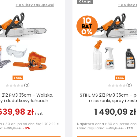
Okazja
+ do listy zakupowej
+ do listy
0
0
(
)
(
)
S 212 PM3 35cm – Walizka,
STIHL MS 212 PM3 35cm – 
ry i dodatkowy łańcuch
mieszanki, spray i zest
639,98 zł
1 490,09 zł
/
szt.
 z 30 dni przed obniżką:
1 702,99 zł
Najniższa cena z 30 dni przed obn
na:
1 799,00 zł
-9%
Cena regularna:
1 799,00 zł
-17%