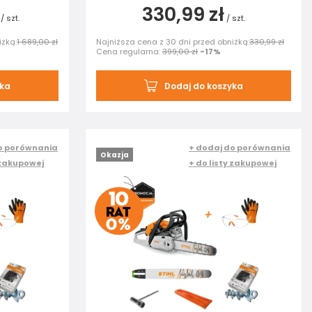
330,99 zł
/
szt.
/
szt.
iżką:
1 689,00 zł
Najniższa cena z 30 dni przed obniżką:
330,99 zł
Cena regularna:
399,00 zł
-17%
yka
Dodaj do koszyka
o porównania
+ dodaj do porównania
Okazja
 zakupowej
+ do listy zakupowej