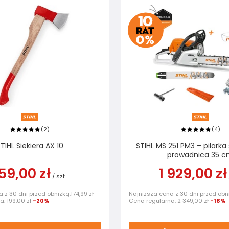
2
4
(
)
(
)
TIHL Siekiera AX 10
STIHL MS 251 PM3 – pilarka
prowadnica 35 
59,00 zł
1 929,00 zł
/
szt.
 z 30 dni przed obniżką:
174,99 zł
Najniższa cena z 30 dni przed obn
na:
199,00 zł
-20%
Cena regularna:
2 349,00 zł
-18%