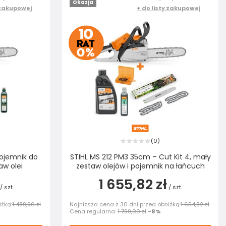
Okazja
 zakupowej
+ do listy zakupowej
0
(
)
pojemnik do
STIHL MS 212 PM3 35cm – Cut Kit 4, mały
aw olei
zestaw olejów i pojemnik na łańcuch
1 655,82 zł
/
szt.
/
szt.
iżką:
1 489,96 zł
Najniższa cena z 30 dni przed obniżką:
1 654,82 zł
Cena regularna:
1 799,00 zł
-8%