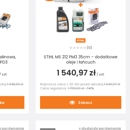
0
(
)
palinowa,
STIHL MS 212 PM3 35cm – dodatkowe
 PD3
oleje i łańcuch
1 540,97 zł
/
szt.
/
szt.
iżką:
1 348,99 zł
Najniższa cena z 30 dni przed obniżką:
1 540,97 zł
Cena regularna:
1 799,00 zł
-14%
yka
Zobacz
o porównania
+ dodaj do porównania