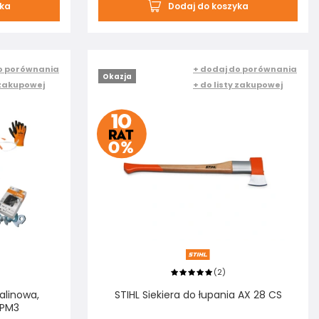
yka
Dodaj do koszyka
o porównania
+ dodaj do porównania
Okazja
 zakupowej
+ do listy zakupowej
2
(
)
palinowa,
STIHL Siekiera do łupania AX 28 CS
 PM3