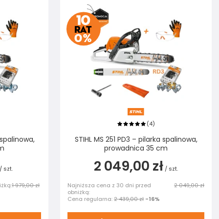
4
(
)
 spalinowa,
STIHL MS 251 PD3 – pilarka spalinowa,
cm
prowadnica 35 cm
2 049,00 zł
/
szt.
/
szt.
iżką:
1 979,00 zł
Najniższa cena z 30 dni przed
2 049,00 zł
obniżką:
Cena regularna:
2 439,00 zł
-16%