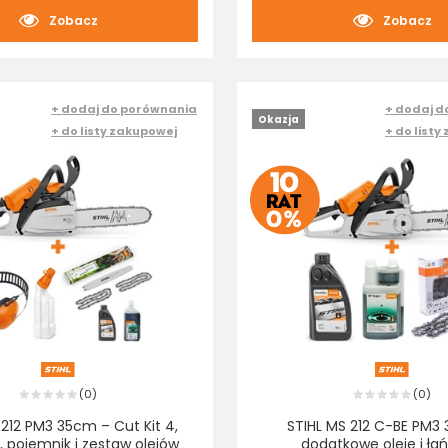
Zobacz
Zobacz
+ dodaj do porównania
+ dodaj d
Okazja
+ do listy zakupowej
+ do listy
0
0
(
)
(
)
 212 PM3 35cm – Cut Kit 4,
STIHL MS 212 C-BE PM3
, pojemnik i zestaw olejów
dodatkowe oleje i ła