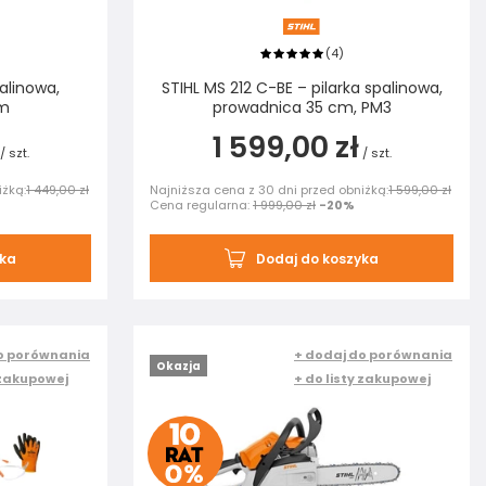
4
(
)
palinowa,
STIHL MS 212 C-BE – pilarka spalinowa,
cm
prowadnica 35 cm, PM3
1 599,00 zł
/
szt.
/
szt.
iżką:
1 449,00 zł
Najniższa cena z 30 dni przed obniżką:
1 599,00 zł
Cena regularna:
1 999,00 zł
-20%
yka
Dodaj do koszyka
o porównania
+ dodaj do porównania
Okazja
 zakupowej
+ do listy zakupowej