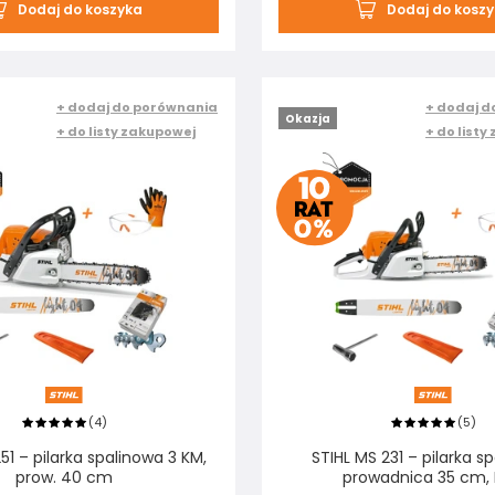
Dodaj do koszyka
Dodaj do kosz
+ dodaj do porównania
+ dodaj d
Okazja
+ do listy zakupowej
+ do listy
4
5
(
)
(
)
51 – pilarka spalinowa 3 KM,
STIHL MS 231 – pilarka s
prow. 40 cm
prowadnica 35 cm,