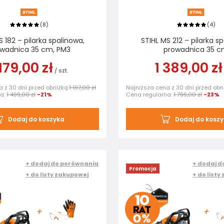
8
4
(
)
(
)
S 182 – pilarka spalinowa,
STIHL MS 212 – pilarka s
wadnica 35 cm, PM3
prowadnica 35 
 179,00 zł
1 389,00 zł
/
szt.
 z 30 dni przed obniżką:
1 197,00 zł
Najniższa cena z 30 dni przed obn
na:
1 499,00 zł
-21%
Cena regularna:
1 799,00 zł
-23%
Dodaj do koszyka
Dodaj do kosz
+ dodaj do porównania
+ dodaj d
Promocja
+ do listy zakupowej
+ do listy