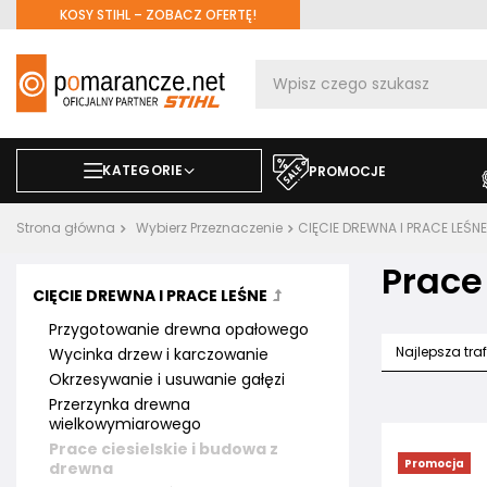
KOSY STIHL – ZOBACZ OFERTĘ!
KATEGORIE
PROMOCJE
Strona główna
Wybierz Przeznaczenie
CIĘCIE DREWNA I PRACE LEŚNE
Prace
CIĘCIE DREWNA I PRACE LEŚNE
Przygotowanie drewna opałowego
Najlepsza tra
Wycinka drzew i karczowanie
Okrzesywanie i usuwanie gałęzi
Przerzynka drewna
wielkowymiarowego
Prace ciesielskie i budowa z
Promocja
drewna