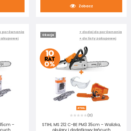
Zobacz
o porównania
+ dodaj do porównania
Okazja
 zakupowej
+ do listy zakupowej
0
(
)
 35cm –
STIHL MS 212 C-BE PM3 35cm – Walizka,
ńcuch
okulary i dodatkowy łańcuch