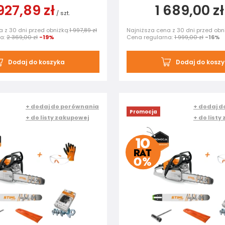
 927,89 zł
1 689,00 zł
/
szt.
 z 30 dni przed obniżką:
1 997,89 zł
Najniższa cena z 30 dni przed obn
na:
2 369,00 zł
-19%
Cena regularna:
1 999,00 zł
-16%
Dodaj do koszyka
Dodaj do kosz
+ dodaj do porównania
+ dodaj d
Promocja
+ do listy zakupowej
+ do listy