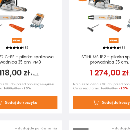
8
8
(
)
(
)
72 C-BE – pilarka spalinowa,
STIHL MS 182 – pilarka s
wadnica 35 cm, PM3
prowadnica 35 cm,
 118,00 zł
1 274,00 zł
/
szt.
 z 30 dni przed obniżką:
1 117,49 zł
Najniższa cena z 30 dni przed obn
na:
1 399,00 zł
-20%
Cena regularna:
1 589,00 zł
-20%
Dodaj do koszyka
Dodaj do kosz
+ dodaj do porównania
+ dodaj d