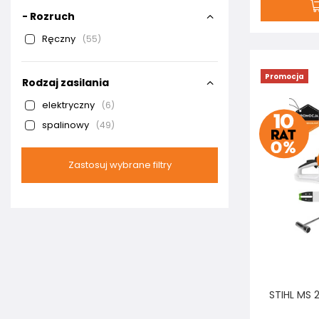
- Rozruch
Ręczny
55
Promocja
Rodzaj zasilania
elektryczny
6
spalinowy
49
Zastosuj wybrane filtry
STIHL MS 2