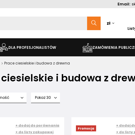
Email:
s
zł
Lis
DLA PROFESJONALISTÓW
ZAMÓWIENIA PUBLICZ
Prace ciesielskie i budowa z drewna
 ciesielskie i budowa z dre
fność
Pokaż 30
+ dodaj do porównania
+ dodaj d
Promocja
+ do listy zakupowej
+ do listy