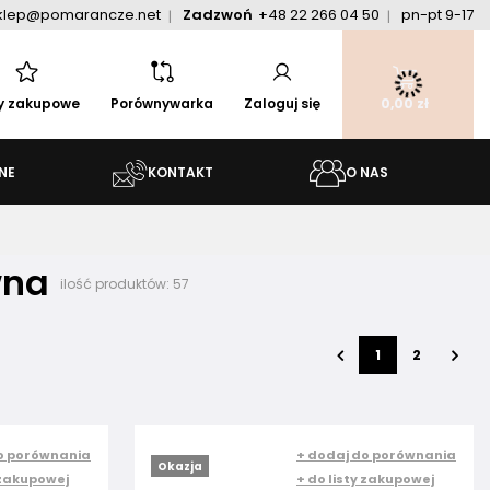
klep@pomarancze.net
Zadzwoń
+48 22 266 04 50
pn-pt 9-17
ty zakupowe
Porównywarka
Zaloguj się
0,00 zł
NE
KONTAKT
O NAS
wna
ilość produktów:
57
1
2
o porównania
+ dodaj do porównania
Okazja
 zakupowej
+ do listy zakupowej