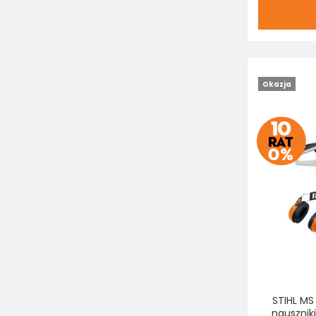
Okazja
STIHL MS
nauszniki