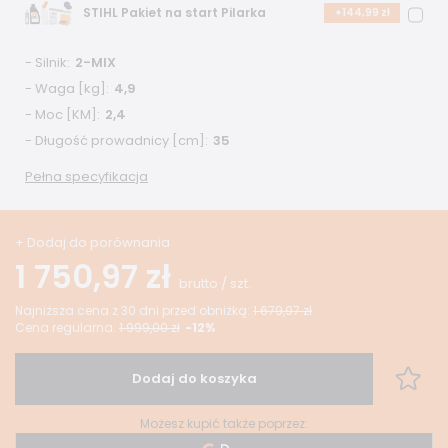
STIHL Pakiet na start Pilarka
+144,99 zł
- Silnik
2-MIX
- Waga [kg]
4,9
- Moc [KM]
2,4
- Długość prowadnicy [cm]
35
Pełna specyfikacja
+ Dodaj do porównania
1 750,97 zł
brutto
/
szt.
Najniższa cena z 30 dni przed obniżką:
1 679,97 zł
Cena regularna:
1 999,00 zł
-12%
Dodaj do koszyka
Możesz kupić także poprzez: