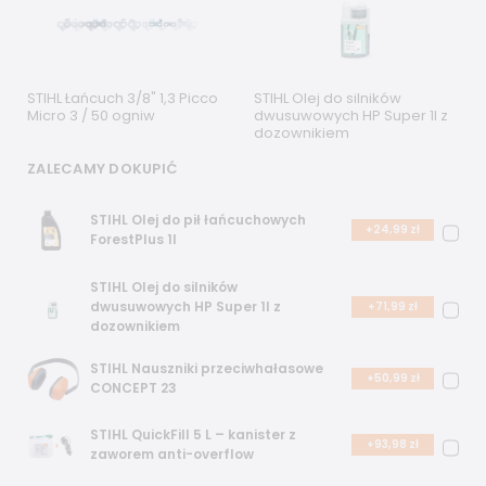
STIHL Łańcuch 3/8" 1,3 Picco
STIHL Olej do silników
Micro 3 / 50 ogniw
dwusuwowych HP Super 1l z
dozownikiem
ZALECAMY DOKUPIĆ
STIHL Olej do pił łańcuchowych
+24,99 zł
ForestPlus 1l
STIHL Olej do silników
dwusuwowych HP Super 1l z
+71,99 zł
dozownikiem
STIHL Nauszniki przeciwhałasowe
+50,99 zł
CONCEPT 23
STIHL QuickFill 5 L – kanister z
+93,98 zł
zaworem anti-overflow