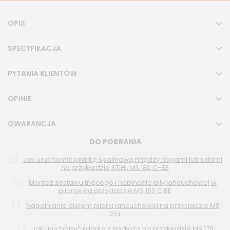
OPIS
SPECYFIKACJA
PYTANIA KLIENTÓW
OPINIE
GWARANCJA
DO POBRANIA
Jak uruchomić pilarkę spalinową między nogami lub udami
na przykładzie STIHL MS 180 C-BE
Montaż zestawu tnącego i napinanie piły łańcuchowej w
pilarce na przykładzie MS 180 C BE
Napełnianie olejem pilarki łańcuchowej na przykładzie MS
251
Jak uruchomić pilarkę z podłoża na przykładzie MS 170