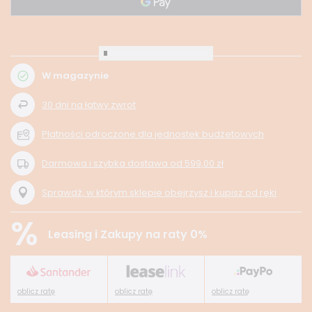
W magazynie
30
dni na łatwy zwrot
Płatności odroczone dla jednostek budżetowych
Darmowa i szybka dostawa
od
599,00 zł
Sprawdź, w którym sklepie obejrzysz i kupisz od ręki
%
Leasing i Zakupy na raty 0%
oblicz ratę
oblicz ratę
oblicz ratę