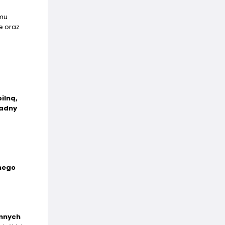
emu
e oraz
ilną,
adny
nego
innych