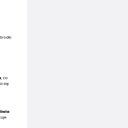
środki
a
, co
a się
liwia
kuje