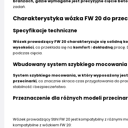
branżach, gdzie wymagane jest precyzyjne cięcie beton
zadań.
Charakterystyka wózka FW 20 do przeci
Specyfikacje techniczne
Wózek prowadzący FW 20 charakteryzuje się solidną k
wysokości
, co przekłada się na
komfort
i
dokładną
pracę. 
podczas cięcia.
Wbudowany system szybkiego mocowania
System szybkiego mocowania, w który wyposażony jest
przecinarki
, co znacznie skraca czas przygotowania do pra
stabilność i bezpieczeństwo.
Przeznaczenie dla różnych modeli przecina
Wózek prowadzący Stihl FW 20 jest kompatybilny z różnymi m
kompatybilne z wózkiem FW 20: