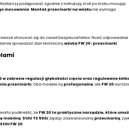
y. Wystarczy postępować zgodnie z instrukcją, krok po kroku mocując
go mocowania
.
Montaż przecinarki na wózku
nie wymaga
zawsze stosować się do zasad bezpieczeństwa. Nosić odpowiednie 
gularnie sprawdzać stan techniczny
wózka FW 20
i
przecinarki
.
elami
w zakresie regulacji głębokości cięcia oraz regulowane kółk
ia przecinarki
. Oba modele są
profesjonalne
, ale
FW 20
wyróżni
, warto podkreślić, że
FW 20 to praktyczne narzędzie, które umoż
kę mobilną
.
Stihl TS 500i
, będąc zaawansowaną
przecinarką
, zys
tihl FW 20
.