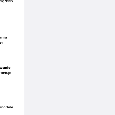
ciężkich
ania
zy
owanie
antuje
e modele