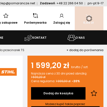
klep@pomarancze.net
Zadzwoń
+48 22 266 04 50
pn-pt 9-17
ty zakupowe
Porównywarka
Zaloguj się
0,00 zł
NE
KONTAKT
O NAS
+ dodaj do porównania
o przecinarek TS
1 599,20 zł
brutto
/
szt.
Najniższa cena z 30 dni przed obniżką:
1 599,20 zł
Cena regularna:
1 999,00 zł
-20%
Dodaj do koszyka
Możesz kupić także poprzez: