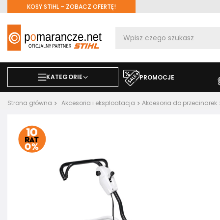
KOSY STIHL – ZOBACZ OFERTĘ!
KATEGORIE
PROMOCJE
Strona główna
Akcesoria i eksploatacja
Akcesoria do przecinarek