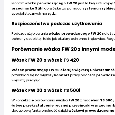
Montaż
wózka prowadzącego FW 20
jest
łatwy
i intuicyjn
przecinarkę Stihl
do
wózka
za pomocą
systemu szybkie
specjalistycznych narzędzi.
Bezpieczeństwo podczas użytkowania
Podczas użytkowania
wózka prowadzącego FW 20
należy 
ochrony osobistej, takie jak okulary ochronne i rękawice. Re
Porównanie wózka FW 20 z innymi mod
Wózek FW 20 a wózek TS 420
Wózek prowadzący FW 20 oferuje większą uniwersalność 
przekłada się na większy
komfort
pracy podczas
prowadzen
większą precyzją.
Wózek FW 20 a wózek TS 500i
W kontekście porównania
wózka FW 20
z modelem
TS 500i
łatwe przekształcenie ręcznej przecinarki w przecinar
dodatkową funkcjonalność dzięki
wózkowi prowadzącemu S