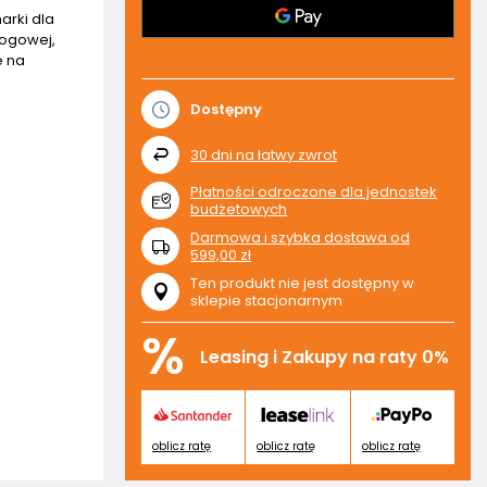
arki dla
rogowej,
e na
Dostępny
30
dni na łatwy zwrot
Płatności odroczone dla jednostek
budżetowych
Darmowa i szybka dostawa
od
599,00 zł
Ten produkt nie jest dostępny w
sklepie stacjonarnym
%
Leasing i Zakupy na raty 0%
oblicz ratę
oblicz ratę
oblicz ratę