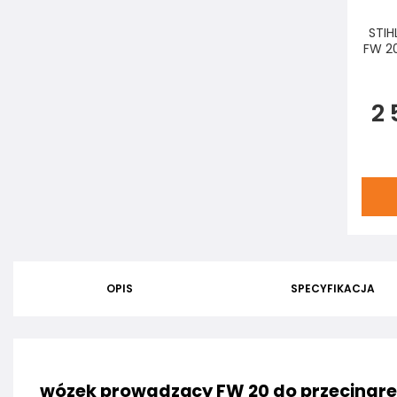
STIH
FW 2
2 
OPIS
SPECYFIKACJA
wózek prowadzący FW 20 do przecinarek