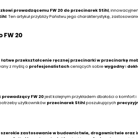
zkowi prowadzącemu FW 20 do przecinarek Stihl
, innowacyjn
ihl
. Ten artykuł przybliży Państwu jego charakterystykę, zastosowani
o FW 20
łatwe przekształcenie ręcznej przecinarki w przecinarkę mob
any z myślą o
profesjonalistach
ceniących sobie
wygodny
i
dokł
 prowadzący FW 20
jest kolejnym przykładem dbałości o komfort i
 potrzeby użytkowników
przecinarek Stihl
poszukujących
precyzyj
 szerokie zastosowanie w budownictwie, drogownictwie oraz 