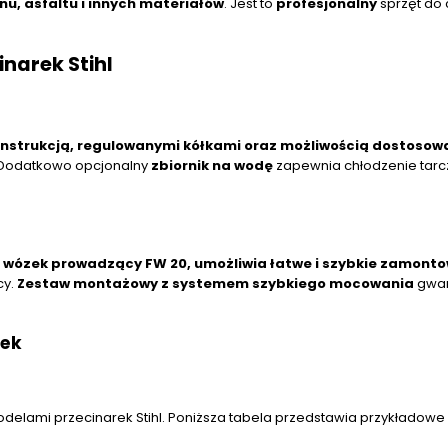
u, asfaltu i innych materiałów
. Jest to
profesjonalny
sprzęt do 
narek Stihl
onstrukcją, regulowanymi kółkami oraz możliwością dostosow
Dodatkowo opcjonalny
zbiornik na wodę
zapewnia chłodzenie tarc
 wózek prowadzący FW 20, umożliwia łatwe i szybkie zamont
cy.
Zestaw montażowy z systemem szybkiego mocowania
gwar
rek
odelami przecinarek Stihl. Poniższa tabela przedstawia przykładow