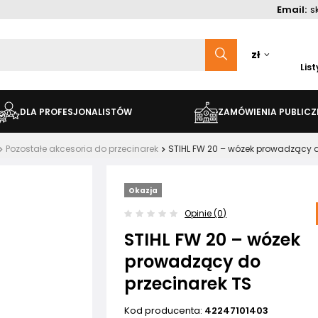
Email:
s
zł
Lis
DLA PROFESJONALISTÓW
ZAMÓWIENIA PUBLICZ
Pozostałe akcesoria do przecinarek
STIHL FW 20 – wózek prowadzący d
Okazja
Opinie (0)
STIHL FW 20 – wózek
prowadzący do
przecinarek TS
Kod producenta:
42247101403