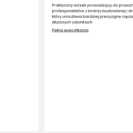
Praktyczny wózek prowadzący do przecin
profesjonalistów z branży budowlanej i d
który umożliwia bardziej precyzyjne cięci
dłuższych odcinkach.
Pełna specyfikacja