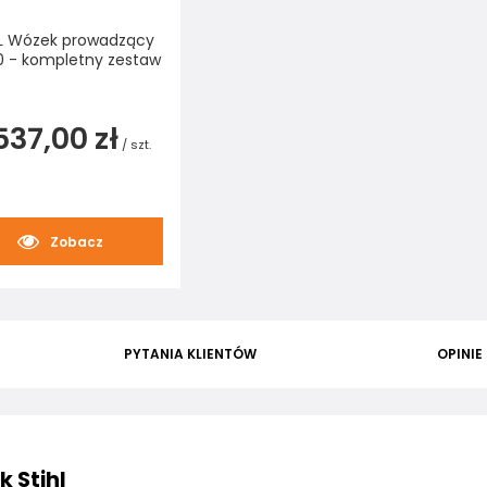
L Wózek prowadzący
0 - kompletny zestaw
537,00 zł
/
szt.
Zobacz
PYTANIA KLIENTÓW
OPINIE
 Stihl