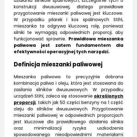
działania silników spalinowych, szczególnie tych o
konstrukcji dwusuwowej, dlatego prawidłowe
przygotowanie mieszanki paliwowej jest kluczowe.
W przypadku pilarek i kos spalinowych Stihl,
mieszanka ta odgrywa kluczową rolę, ponieważ
silniki te wymagają odpowiednich proporcji, aby
funkcjonować sprawnie.
Prawidłowa mieszanka
paliwowa jest zatem fundamentem dla
efektywności operacyjnej tych narzędzi.
Definicja mieszanki paliwowej
Mieszanka paliwowa to precyzyjnie dobrana
kombinacja paliwa i oleju, która jest stosowana do
zasilania silników dwusuwowych. W przypadku
urządzeń Stihl, zaleca się stosowanie
określonych
proporcji
, takich jak 50 części benzyny na 1 część
oleju do silników dwusuwowych. Przygotowanie
mieszanki paliwowej w odpowiednich proporcjach
jest kluczowe dla prawidłowego działania silnika
oraz minimalizacji ryzyka uszkodzenia
spowodowanego nieodpowiednimi materiałami