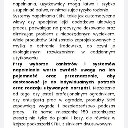
napełniania, użytkownicy mogą łatwo i szybko
uzupełniać paliwo, minimalizując ryzyko rozlania.
Systemy napełniania Stihl
, takie jak
automatyczne
wlewy
czy specjalne lejki, dodatkowo ułatwiają
proces, pozwalając na precyzyjne dozowanie oraz
eliminując problem z niepożądanym wyciekiem.
Wiele produktów Stihl zostało zaprojektowanych z
myślą o ochronie środowiska, co czyni je
ekologicznymi rozwiązaniami w codziennym
użytkowaniu.
Przy wyborze kanistrów i systemów
napełniania warto zwrócić uwagę na ich
pojemność oraz przeznaczenie, aby
dostosować je do indywidualnych potrzeb
oraz rodzaju używanych narzędzi.
Niezależnie
od tego, czy jesteś profesjonalnym ogrodnikiem,
czy entuzjastą prac w ogrodzie, produkty Stihl
zapewniają wygodę i bezpieczeństwo podczas
pracy. Tę samą mieszankę 1:50 zatankujesz
zresztą nie tylko do pilarki i kosy, ale również w
lżejsze
podkaszarki STIHL
z silnikiem dwusuwowym.