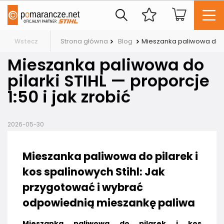
Strona główna
Blog
Mieszanka paliwowa do pil
Wstecz
Mieszanka paliwowa do
pilarki STIHL — proporcje
1:50 i jak zrobić
2026-05-30
Mieszanka paliwowa do pilarek i
kos spalinowych Stihl:
Jak
przygotować i wybrać
odpowiednią mieszankę paliwa
Mieszanka paliwowa do pilarek i kos