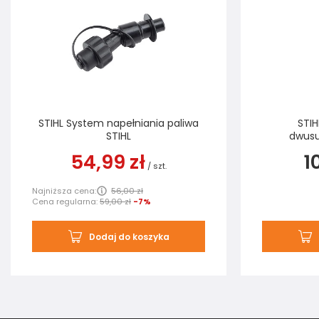
STIHL System napełniania paliwa
STIH
STIHL
dwusu
54,99 zł
1
/
szt.
Najniższa cena:
56,00 zł
Cena regularna:
59,00 zł
-7%
Dodaj do koszyka