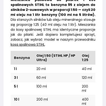
spalinowych STIHL to benzyna 95 z olejem do
silników 2-suwowych w proporcji 1:50 — czyli 20
ml oleju na 1 litr benzyny (100 ml na 5 litrów).
Dla starszych silników lub oleju mineralnego stosuje
się proporcję 1:25 (40 ml oleju na 1 litr). Mieszanka
do kosy spalinowej STIHL ma identyczne proporcje
jak do pilarki. Jeśli dopiero kompletujesz sprzęt,
zobacz, jak wybrać model w naszym przewodniku
kosa spalinowa STIHL
.
Olej 1:50 (STIHL HP / HP
Olej
Benzyna
Ultra)
1:25
1 l
20 ml
40 ml
3 l
60 ml
120 ml
5 l
100 ml
200
ml
10 l
200 ml
400
ml