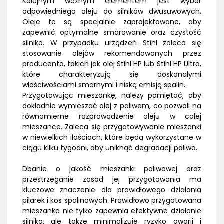
Kolejnym ważnym elementem jest wybór
odpowiedniego oleju do silników dwusuwowych.
Oleje te są specjalnie zaprojektowane, aby
zapewnić optymalne smarowanie oraz czystość
silnika. W przypadku urządzeń Stihl zaleca się
stosowanie olejów rekomendowanych przez
producenta, takich jak olej
Stihl HP
lub
Stihl HP Ultra
,
które charakteryzują się doskonałymi
właściwościami smarnymi i niską emisją spalin.
Przygotowując mieszankę, należy pamiętać, aby
dokładnie wymieszać olej z paliwem, co pozwoli na
równomierne rozprowadzenie oleju w całej
mieszance. Zaleca się przygotowywanie mieszanki
w niewielkich ilościach, które będą wykorzystane w
ciągu kilku tygodni, aby uniknąć degradacji paliwa.
Dbanie o jakość mieszanki paliwowej oraz
przestrzeganie zasad jej przygotowania ma
kluczowe znaczenie dla prawidłowego działania
pilarek i kos spalinowych. Prawidłowo przygotowana
mieszanka nie tylko zapewnia efektywne działanie
silnika, ale także minimalizuje ryzyko awarii i