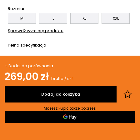
Rozmiar
M
L
XL
XXL
Sprawdź wymiary produktu
Pełna specyfikacja
+ Dodaj do porównania
269,00 zł
brutto
/
szt.
Dodaj do koszyka
Możesz kupić także poprzez: