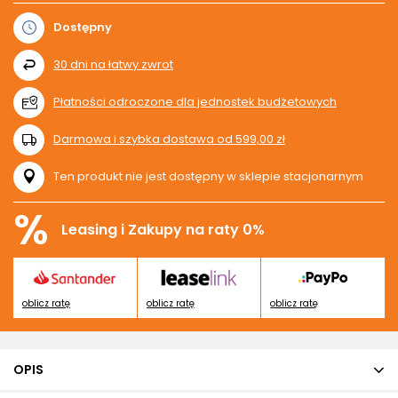
Dostępny
30
dni na łatwy zwrot
Płatności odroczone dla jednostek budżetowych
Darmowa i szybka dostawa
od
599,00 zł
Ten produkt nie jest dostępny w sklepie stacjonarnym
%
Leasing i Zakupy na raty 0%
oblicz ratę
oblicz ratę
oblicz ratę
OPIS