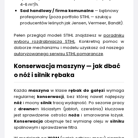
4-6 m³/h.
Sad handlowy / firma komunalna
— bębnowy
profesjonalny (poza portfolio STIHL — szukaj u
producentów leśnych jak Jensen, Vermeer, Bandit).
Pełen przegląd modeli STIHL znajdziesz w
poradniku
wyboru rozdrabniacza STIHL
. Konkretną pomoc w
doborze mechanizmu i modelu uzyskasz od naszego
autoryzowanego serwisu STIHL pomarancze
.
Konserwacja maszyny — jak dbać
o nóż i silnik rębaka
Każda
maszyna
w klasie
rębak do gałęzi
wymaga
regularnej
konserwacji
, bez której nawet najlepszy
nóż
i mocny
silnik
tracą wydajność. Po sezonie pracy
z
drewno
m liściastym (jabłoń, czereśnia) kluczowe
jest sprawdzenie ostrości
noża
i smarowanie łożysk.
Konserwacja
obejmuje też wymianę oleju w
silniku
spalinowym i sprawdzenie filtra.