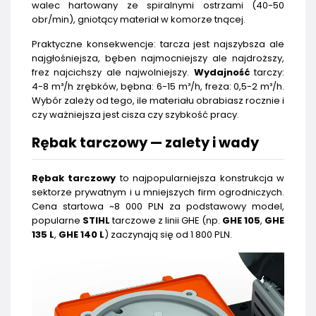
walec hartowany ze spiralnymi ostrzami (40-50
obr/min), gniotący materiał w komorze tnącej.
Praktyczne konsekwencje: tarcza jest najszybsza ale
najgłośniejsza, bęben najmocniejszy ale najdroższy,
frez najcichszy ale najwolniejszy.
Wydajność
tarczy:
4-8 m³/h zrębków, bębna: 6-15 m³/h, freza: 0,5-2 m³/h.
Wybór zależy od tego, ile materiału obrabiasz rocznie i
czy ważniejsza jest cisza czy szybkość pracy.
Rębak tarczowy — zalety i wady
Rębak tarczowy
to najpopularniejsza konstrukcja w
sektorze prywatnym i u mniejszych firm ogrodniczych.
Cena startowa ~8 000 PLN za podstawowy model,
popularne
STIHL
tarczowe z linii GHE (np.
GHE 105
,
GHE
135 L
,
GHE 140 L
) zaczynają się od 1 800 PLN.