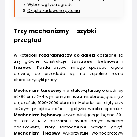
Wybór wg typu ogrodu
Często zadawane pytania
Trzy mechanizmy — szybki
przegląd
W kategorii
rozdrabniaczy do gałęzi
dostępne są
trzy główne konstrukcje:
tarczowa
,
bębnowa
i
frezowa
. Każda używa innego sposobu cięcia
drewna, co przekłada się na zupełnie różne
charakterystyki pracy.
Mechanizm tarczowy
ma stalową tarczę o średnicy
50-80 cm z 2-4 wymiennymi
nożami
, obracającą się z
prędkością 1000-2000 obr/min. Materiał jest cięty przy
każdym przejściu noża — gałęzie wciska operator.
Mechanizm bębnowy
używa wirującego bębna 30-
50 cm z 4-12 ostrzami i hydraulicznym walcem
dociskowym, który samodzielnie wciąga gałąź.
Mechanizm frezowy
wykorzystuje wolnoobrotowy