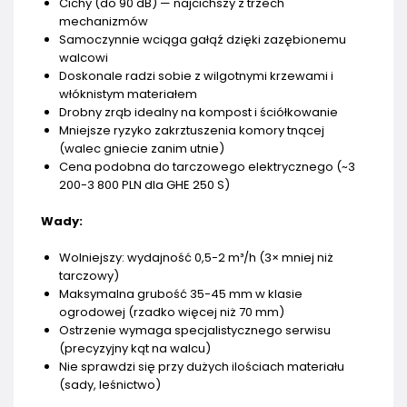
Cichy (do 90 dB) — najcichszy z trzech
mechanizmów
Samoczynnie wciąga gałąź dzięki zazębionemu
walcowi
Doskonale radzi sobie z wilgotnymi krzewami i
włóknistym materiałem
Drobny zrąb idealny na kompost i ściółkowanie
Mniejsze ryzyko zakrztuszenia komory tnącej
(walec gniecie zanim utnie)
Cena podobna do tarczowego elektrycznego (~3
200-3 800 PLN dla GHE 250 S)
Wady:
Wolniejszy: wydajność 0,5-2 m³/h (3× mniej niż
tarczowy)
Maksymalna grubość 35-45 mm w klasie
ogrodowej (rzadko więcej niż 70 mm)
Ostrzenie wymaga specjalistycznego serwisu
(precyzyjny kąt na walcu)
Nie sprawdzi się przy dużych ilościach materiału
(sady, leśnictwo)