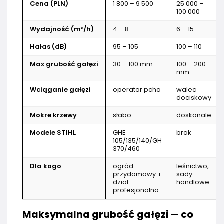
Cena (PLN)
1 800 – 9 500
25 000 –
100 000
Wydajność (m³/h)
4 – 8
6 – 15
Hałas (dB)
95 – 105
100 – 110
Max grubość gałęzi
30 – 100 mm
100 – 200
mm
Wciąganie gałęzi
operator pcha
walec
dociskowy
Mokre krzewy
słabo
doskonale
Modele STIHL
GHE
brak
105/135/140/GH
370/460
Dla kogo
ogród
leśnictwo,
przydomowy +
sady
dział.
handlowe
profesjonalna
Maksymalna grubość gałęzi — co