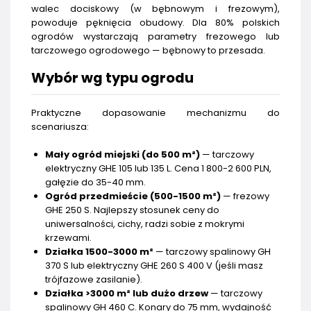
walec dociskowy (w bębnowym i frezowym),
powoduje pęknięcia obudowy. Dla 80% polskich
ogrodów wystarczają parametry frezowego lub
tarczowego ogrodowego — bębnowy to przesada.
Wybór wg typu ogrodu
Praktyczne dopasowanie mechanizmu do
scenariusza:
Mały ogród miejski (do 500 m²)
— tarczowy
elektryczny GHE 105 lub 135 L. Cena 1 800-2 600 PLN,
gałęzie do 35-40 mm.
Ogród przedmieście (500-1500 m²)
— frezowy
GHE 250 S. Najlepszy stosunek ceny do
uniwersalności, cichy, radzi sobie z mokrymi
krzewami.
Działka 1500-3000 m²
— tarczowy spalinowy GH
370 S lub elektryczny GHE 260 S 400 V (jeśli masz
trójfazowe zasilanie).
Działka >3000 m² lub dużo drzew
— tarczowy
spalinowy GH 460 C. Konary do 75 mm, wydajność