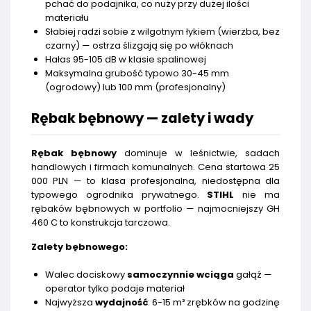
pchać do podajnika, co nuży przy dużej ilości
materiału
Słabiej radzi sobie z wilgotnym łykiem (wierzba, bez
czarny) — ostrza ślizgają się po włóknach
Hałas 95-105 dB w klasie spalinowej
Maksymalna grubość typowo 30-45 mm
(ogrodowy) lub 100 mm (profesjonalny)
Rębak bębnowy — zalety i wady
Rębak bębnowy
dominuje w leśnictwie, sadach
handlowych i firmach komunalnych. Cena startowa 25
000 PLN — to klasa profesjonalna, niedostępna dla
typowego ogrodnika prywatnego.
STIHL
nie ma
rębaków bębnowych w portfolio — najmocniejszy GH
460 C to konstrukcja tarczowa.
Zalety bębnowego:
Walec dociskowy
samoczynnie wciąga
gałąź —
operator tylko podaje materiał
Najwyższa
wydajność
: 6-15 m³ zrębków na godzinę