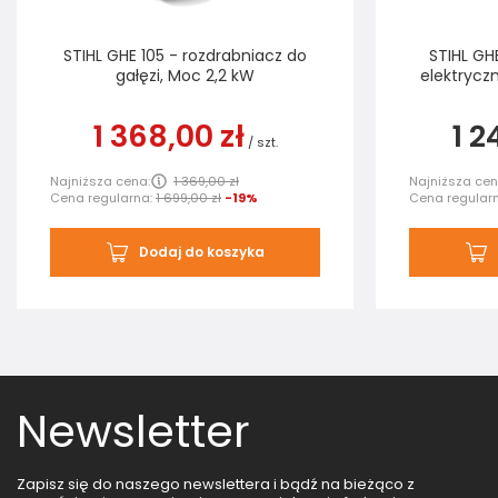
STIHL GHE 105 - rozdrabniacz do
STIHL GH
gałęzi, Moc 2,2 kW
elektryczn
1 368,00 zł
1 2
/
szt.
Najniższa cena:
1 369,00 zł
Najniższa cen
Cena regularna:
1 699,00 zł
-19%
Cena regular
Dodaj do koszyka
Newsletter
Zapisz się do naszego newslettera i bądź na bieżąco z