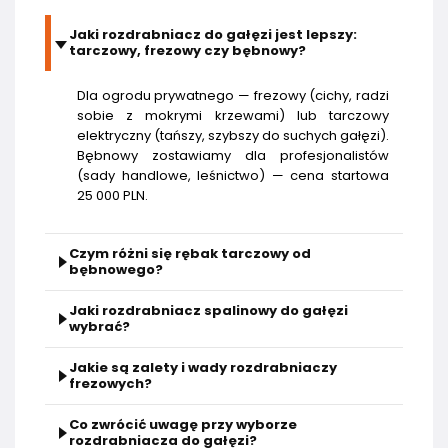
Jaki rozdrabniacz do gałęzi jest lepszy:
tarczowy, frezowy czy bębnowy?
Dla ogrodu prywatnego — frezowy (cichy, radzi
sobie z mokrymi krzewami) lub tarczowy
elektryczny (tańszy, szybszy do suchych gałęzi).
Bębnowy zostawiamy dla profesjonalistów
(sady handlowe, leśnictwo) — cena startowa
25 000 PLN.
Czym różni się rębak tarczowy od
bębnowego?
Jaki rozdrabniacz spalinowy do gałęzi
wybrać?
Jakie są zalety i wady rozdrabniaczy
frezowych?
Co zwrócić uwagę przy wyborze
rozdrabniacza do gałęzi?