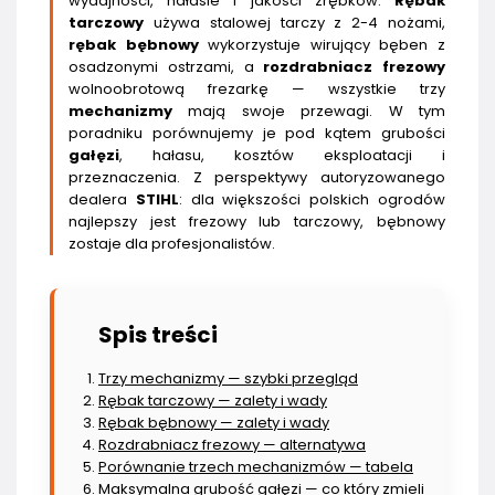
wydajności, hałasie i jakości zrębków.
Rębak
tarczowy
używa stalowej tarczy z 2-4 nożami,
rębak bębnowy
wykorzystuje wirujący bęben z
osadzonymi ostrzami, a
rozdrabniacz frezowy
wolnoobrotową frezarkę — wszystkie trzy
mechanizmy
mają swoje przewagi. W tym
poradniku porównujemy je pod kątem grubości
gałęzi
, hałasu, kosztów eksploatacji i
przeznaczenia. Z perspektywy autoryzowanego
dealera
STIHL
: dla większości polskich ogrodów
najlepszy jest frezowy lub tarczowy, bębnowy
zostaje dla profesjonalistów.
Spis treści
Trzy mechanizmy — szybki przegląd
Rębak tarczowy — zalety i wady
Rębak bębnowy — zalety i wady
Rozdrabniacz frezowy — alternatywa
Porównanie trzech mechanizmów — tabela
Maksymalna grubość gałęzi — co który zmieli