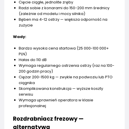
Cięcie ciągłe, jednolite zręby
Radzi sobie z konarami do 150-200 mm średnicy
(zależnie od modelu i mocy silnika)
Bęben ma 4-12 ostrzy — większa odporność na
zużycie
Wady:
Bardzo wysoka cena startowa (25 000-100 000+
PLN)
Hałas do 110 dB
Wymaga regularnego ostrzenia ostrzy (raz na 100-
200 godzin pracy)
Ciężar 200-1500 kg — zwykle na podwoziu lub PTO
ciągnika
Skomplikowana konstrukcja — wyższe koszty
serwisu
Wymaga uprawnień operatora w klasie
profesjonalnej
Rozdrabniacz frezowy —
alternatywa