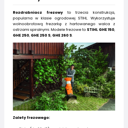
Rozdrabniacz frezowy
to trzecia konstrukcja,
popularna w klasie ogrodowej STIHL. Wykorzystuje
wolnoobrotową frezarkę z hartowanego walca z
ostrzami spiralnymi. Modele frezowe to
STIHL GHE 150
,
GHE 250
,
GHE 250 S
,
GHE 260 S
.
Zalety frezowego: