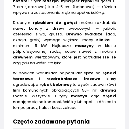
nożami
. Z tych
maszyn
uzyskujesz
zrębki
długości 3-
7 cm (tarczowe) lub 2-5 cm (bębnowe) — różnica
wpływa na zastosowanie zręb na opał vs ściółkę.
Drobnym
rębakiem do gałęzi
można rozdrabnić
nawet konary z drzew owocowych — jabłoń,
czereśnia, śliwa, grusza.
Drewno
twardsze (dąb,
akacja, grab) wymaga większej mocy
silnika
—
minimum 5 kW. Najlepsze
maszyny
w klasie
półprofesjonalnej radzą sobie nawet z mokrym
drewnem
wierzbowym, które jest najtrudniejsze ze
względu na włókniste łyko.
W polskich warunkach najpopularniejsze są
rębaki
tarczowe
i
rozdrabniacze frezowe
klasy
ogrodowej, a
rębak bębnowy
to wybór sadowników i
firm komunalnych obrabiających 50+ m³
drewna
rocznie. Wszystkie 3 typy
maszyn
dają
zrębki
nadające się na kompost, ściółkę lub opał — różnica to
tempo pracy, hałas i koszt zakupu.
Często zadawane pytania