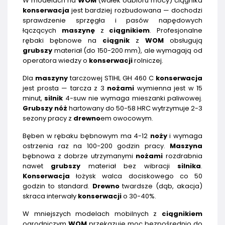
W modelach na
WOM
(wałek odbioru mocy) ciągnika
konserwacja
jest bardziej rozbudowana — dochodzi
sprawdzenie sprzęgła i pasów napędowych
łączących
maszynę
z
ciągnikiem
. Profesjonalne
rębaki bębnowe na
ciągnik
z
WOM
obsługują
grubszy
materiał (do 150-200 mm), ale wymagają od
operatora wiedzy o
konserwacji
rolniczej.
Dla
maszyny
tarczowej STIHL GH 460 C
konserwacja
jest prosta — tarcza z 3
nożami
wymienna jest w 15
minut,
silnik
4-suw nie wymaga mieszanki paliwowej.
Grubszy
nóż
hartowany do 50-58 HRC wytrzymuje 2-3
sezony pracy z
drewno
em owocowym.
Bęben w rębaku bębnowym ma 4-12
noży
i wymaga
ostrzenia raz na 100-200 godzin pracy.
Maszyna
bębnowa z dobrze utrzymanymi
nożami
rozdrabnia
nawet
grubszy
materiał bez wibracji
silnika
.
Konserwacja
łożysk walca dociskowego co 50
godzin to standard.
Drewno
twardsze (dąb, akacja)
skraca interwały
konserwacji
o 30-40%.
W mniejszych modelach mobilnych z
ciągnikiem
ogrodniczym
WOM
przekazuje moc bezpośrednio do