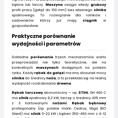
bębna lub tarczy.
Maszyna
osiąga wtedy
grubszy
profil pracy (gałąź do 100 mm) bez własnego
silnika
spalinowego. To rozwiązanie dla rolników i
sadowników którzy już mają
ciągnik
w
gospodarstwie.
Praktyczne porównanie
wydajności i parametrów
Dokładne
porównanie
trzech mechanizmów warto
przeprowadzić nie tylko teoretycznie, ale na
konkretnych
maszynach
dostępnych na polskim
rynku. Każdy
rębak do gałęzi
ma inny stosunek mocy
silnika
do średnicy
noża
, a to przekłada się na realną
wydajność rozdrabniania
drewna
.
Rębak tarczowy
ekonomiczny — np.
STIHL
GH 460 C
ma
silnik
spalinowy 9,2 kW, tarczę o średnicy 405 mm
z 3 hartowanymi
nożami
.
Rębak bębnowy
profesjonalny (np. polskie marki Cedrus, Stiga BIO
Silent) ma
silnik
11-22 kW i bęben 350-450 mm z 4-12