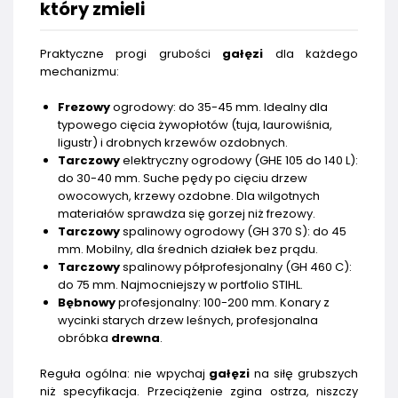
który zmieli
Praktyczne progi grubości
gałęzi
dla każdego
mechanizmu:
Frezowy
ogrodowy: do 35-45 mm. Idealny dla
typowego cięcia żywopłotów (tuja, laurowiśnia,
ligustr) i drobnych krzewów ozdobnych.
Tarczowy
elektryczny ogrodowy (GHE 105 do 140 L):
do 30-40 mm. Suche pędy po cięciu drzew
owocowych, krzewy ozdobne. Dla wilgotnych
materiałów sprawdza się gorzej niż frezowy.
Tarczowy
spalinowy ogrodowy (GH 370 S): do 45
mm. Mobilny, dla średnich działek bez prądu.
Tarczowy
spalinowy półprofesjonalny (GH 460 C):
do 75 mm. Najmocniejszy w portfolio STIHL.
Bębnowy
profesjonalny: 100-200 mm. Konary z
wycinki starych drzew leśnych, profesjonalna
obróbka
drewna
.
Reguła ogólna: nie wpychaj
gałęzi
na siłę grubszych
niż specyfikacja. Przeciążenie zgina ostrza, niszczy