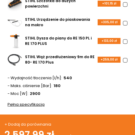
STIHL Szczotka do dużych
+101,15 zł
powierzchni
STIHL Urządzenie do piaskowania
+305,00 zł
na mokro
STIHL Dysza do piany do RE 150 PL i
+133,00 zł
RE 170 PLUS
STIHL Wąż przedłużeniowy 9m do RE
+259,00 zł
80- RE 170 Plus
- Wydajność tłoczenia [l/h]
540
- Maks. ciśnienie [Bar]
180
- Moc [W]
2900
Pełna specyfikacja
+ Dodaj do porównania
2 597,99 zł