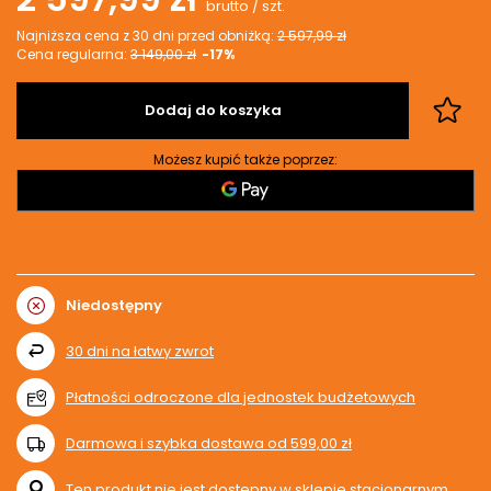
brutto
/
szt.
Najniższa cena z 30 dni przed obniżką:
2 597,99 zł
Cena regularna:
3 149,00 zł
-17%
Dodaj do koszyka
Możesz kupić także poprzez:
Niedostępny
30
dni na łatwy zwrot
Płatności odroczone dla jednostek budżetowych
Darmowa i szybka dostawa
od
599,00 zł
Ten produkt nie jest dostępny w sklepie stacjonarnym