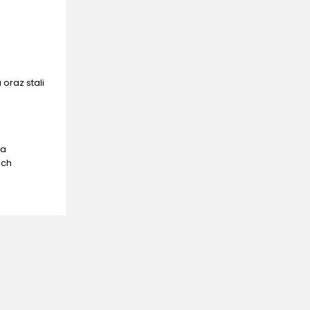
oraz stali
ia
ich