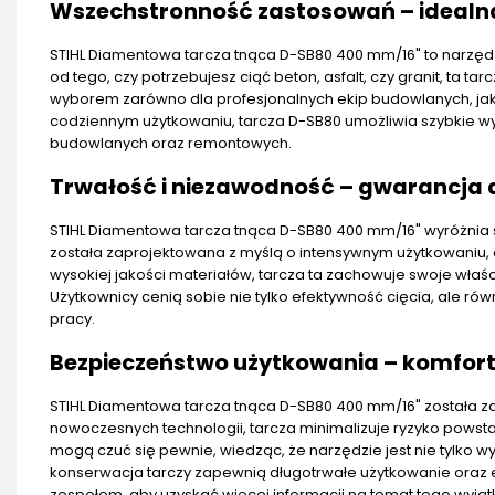
Wszechstronność zastosowań – idealn
STIHL Diamentowa tarcza tnąca D-SB80 400 mm/16" to narzędzi
od tego, czy potrzebujesz ciąć beton, asfalt, czy granit, ta tar
wyborem zarówno dla profesjonalnych ekip budowlanych, ja
codziennym użytkowaniu, tarcza D-SB80 umożliwia szybkie wy
budowlanych oraz remontowych.
Trwałość i niezawodność – gwarancja
STIHL Diamentowa tarcza tnąca D-SB80 400 mm/16" wyróżnia się
została zaprojektowana z myślą o intensywnym użytkowaniu, c
wysokiej jakości materiałów, tarcza ta zachowuje swoje właśc
Użytkownicy cenią sobie nie tylko efektywność cięcia, ale r
pracy.
Bezpieczeństwo użytkowania – komfort
STIHL Diamentowa tarcza tnąca D-SB80 400 mm/16" została z
nowoczesnych technologii, tarcza minimalizuje ryzyko powsta
mogą czuć się pewnie, wiedząc, że narzędzie jest nie tylko 
konserwacja tarczy zapewnią długotrwałe użytkowanie oraz
zespołem, aby uzyskać więcej informacji na temat tego wyją