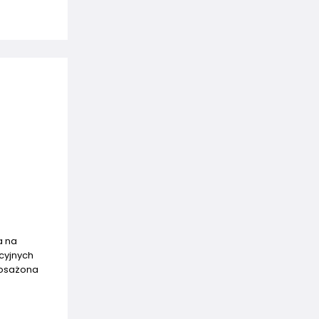
a na
cyjnych
posażona