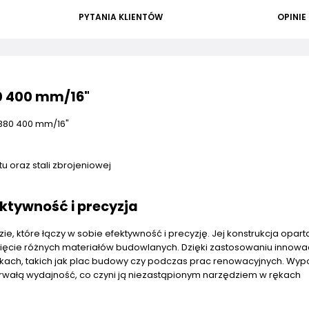
PYTANIA KLIENTÓW
OPINIE
0 400 mm/16"
B80 400 mm/16"
u oraz stali zbrojeniowej
ktywność i precyzja
, które łączy w sobie efektywność i precyzję. Jej konstrukcja opart
cięcie różnych materiałów budowlanych. Dzięki zastosowaniu innowa
runkach, takich jak plac budowy czy podczas prac renowacyjnych. Wy
rwałą wydajność, co czyni ją niezastąpionym narzędziem w rękach