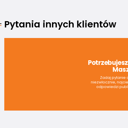
Pytania innych klientów
Potrzebujes
Masz
Zadaj pytanie
niezwłocznie, najci
odpowiedzi publi