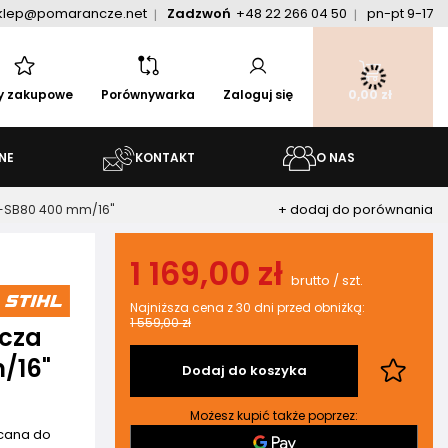
klep@pomarancze.net
Zadzwoń
+48 22 266 04 50
pn-pt 9-17
ty zakupowe
Porównywarka
Zaloguj się
0,00 zł
NE
KONTAKT
O NAS
+ dodaj do porównania
D-SB80 400 mm/16"
1 169,00 zł
brutto
/
szt.
Najniższa cena z 30 dni przed obniżką:
1 559,00 zł
rcza
/16"
Dodaj do koszyka
Możesz kupić także poprzez:
ecana do