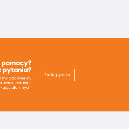
z pomocy?
 pytania?
Zadaj pytanie
 a my odpowiemy
ekawsze pytania i
kując dla innych.