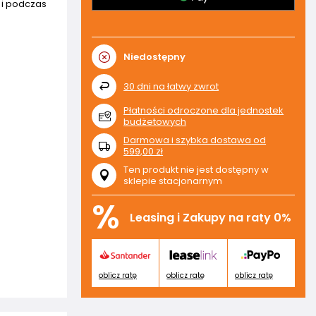
 i podczas
Niedostępny
30
dni na łatwy zwrot
Płatności odroczone dla jednostek
budżetowych
Darmowa i szybka dostawa
od
599,00 zł
Ten produkt nie jest dostępny w
sklepie stacjonarnym
%
Leasing i Zakupy na raty 0%
oblicz ratę
oblicz ratę
oblicz ratę