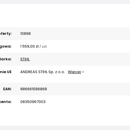
ferty:
10898
gowa:
1 559,00 zł
/
szt.
arka:
STIHL
nie UE
ANDREAS STIHL Sp. z o.o.
Więcej
EAN:
886661586868
centa:
08350967003