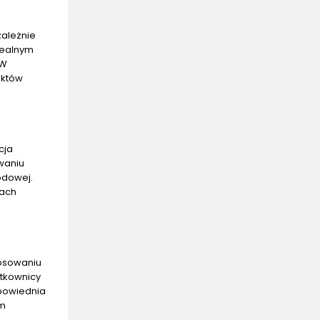
zależnie
idealnym
 W
ektów
cja
owaniu
odowej.
tach
tosowaniu
ytkownicy
dpowiednia
ym