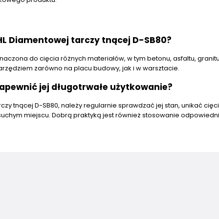
HL Diamentowej tarczy tnącej D-SB80?
czona do cięcia różnych materiałów, w tym betonu, asfaltu, granitu 
narzędziem zarówno na placu budowy, jak i w warsztacie.
apewnić jej długotrwałe użytkowanie?
zy tnącej D-SB80, należy regularnie sprawdzać jej stan, unikać cięc
suchym miejscu. Dobrą praktyką jest również stosowanie odpowiedn