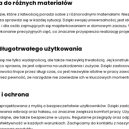
a do różnych materiałów
e, które z łatwością poradzi sobie z różnorodnymi materiałami. Nie
cza sprawdzi się w każdej sytuacji. Dzięki swojej uniwersalności, jest 
k i dla osób zajmujących się majsterkowaniem w domowym zaciszu.
konanie precyzyjnych cięć, co znacznie przyspiesza realizację proj
 długotrwałego użytkowania
 nie tylko wydajnością, ale także niezwykłą trwałością. Jej konstruk
o sprawia, że jest odporna na uszkodzenia i zużycie. Dzięki zastos
iwości tnące przez długi czas, co jest niezwykle istotne w pracy zaw
ównież pewność, że narzędzie nie zawiedzie ich w kluczowych momen
 i ochrona
aprojektowana z myślą o bezpieczeństwie użytkowników. Dzięki zas
wania wibracji oraz hałasu, co znacznie zwiększa komfort pracy. Uż
wydajne, ale także bezpieczne w użyciu. Regularne przeglądy oraz o
 efektywność w każdych warunkach. Zachęcamy do kontaktu z nasz
tkowego produktu.