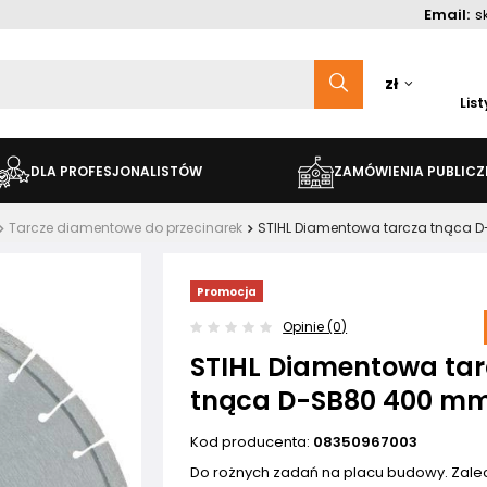
Email:
s
zł
Lis
DLA PROFESJONALISTÓW
ZAMÓWIENIA PUBLICZ
Tarcze diamentowe do przecinarek
STIHL Diamentowa tarcza tnąca 
Promocja
Opinie (0)
STIHL Diamentowa ta
tnąca D-SB80 400 mm
Kod producenta:
08350967003
Do rożnych zadań na placu budowy. Zal