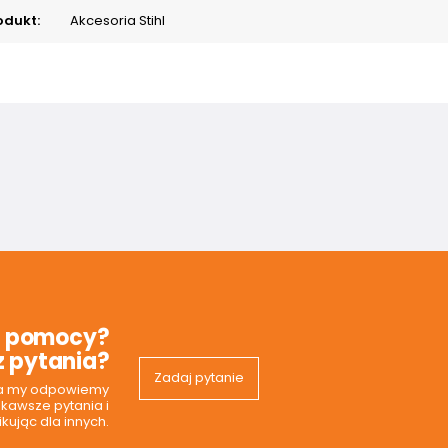
odukt:
Akcesoria Stihl
z pomocy?
 pytania?
Zadaj pytanie
 a my odpowiemy
ekawsze pytania i
kując dla innych.