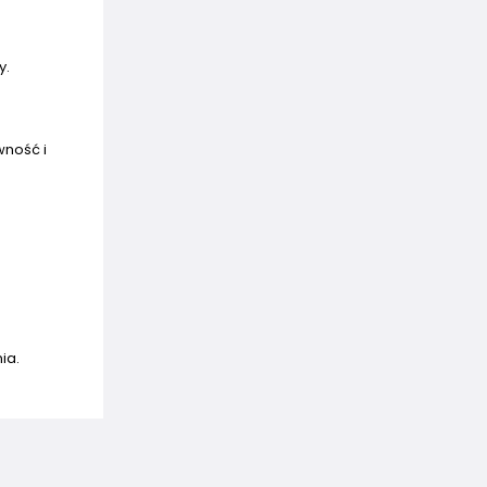
y.
wność i
ia.