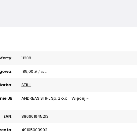
ferty:
11208
gowa:
189,00 zł
/
szt.
arka:
STIHL
nie UE
ANDREAS STIHL Sp. z o.o.
Więcej
EAN:
886661645213
centa:
49105003902