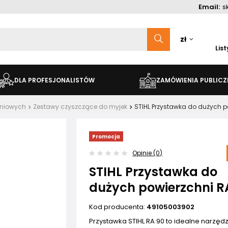
Email:
s
zł
Lis
DLA PROFESJONALISTÓW
ZAMÓWIENIA PUBLICZ
eniowych
Zestawy czyszczące do myjek
STIHL Przystawka do dużych p
Promocja
Opinie (0)
STIHL Przystawka do
dużych powierzchni R
Kod producenta:
49105003902
Przystawka STIHL RA 90 to idealne narzęd