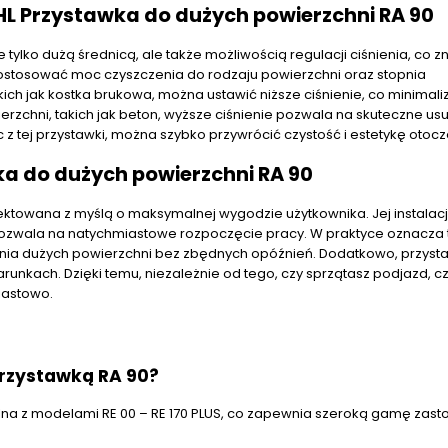
L Przystawka do dużych powierzchni RA 90
 tylko dużą średnicą, ale także możliwością regulacji ciśnienia, co 
e dostosować moc czyszczenia do rodzaju powierzchni oraz stopnia
ich jak kostka brukowa, można ustawić niższe ciśnienie, co minimali
zchni, takich jak beton, wyższe ciśnienie pozwala na skuteczne usu
 z tej przystawki, można szybko przywrócić czystość i estetykę otocz
a do dużych powierzchni RA 90
ektowana z myślą o maksymalnej wygodzie użytkownika. Jej instalac
o pozwala na natychmiastowe rozpoczęcie pracy. W praktyce oznacza 
nia dużych powierzchni bez zbędnych opóźnień. Dodatkowo, przysta
unkach. Dzięki temu, niezależnie od tego, czy sprzątasz podjazd, cz
iastowo.
przystawką RA 90?
ilna z modelami RE 00 – RE 170 PLUS, co zapewnia szeroką gamę zas