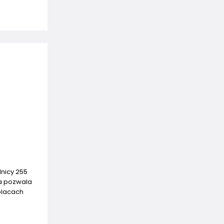
dnicy 255
ja pozwala
placach