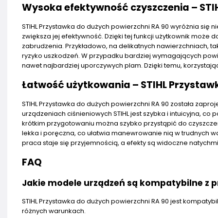
Wysoka efektywność czyszczenia – STIH
STIHL Przystawka do dużych powierzchni RA 90 wyróżnia się nie
zwiększa jej efektywność. Dzięki tej funkcji użytkownik moż
zabrudzenia. Przykładowo, na delikatnych nawierzchniach, tak
ryzyko uszkodzeń. W przypadku bardziej wymagających powier
nawet najbardziej uporczywych plam. Dzięki temu, korzystając
Łatwość użytkowania – STIHL Przystawk
STIHL Przystawka do dużych powierzchni RA 90 została zaproj
urządzeniach ciśnieniowych STIHL jest szybka i intuicyjna, c
krótkim przygotowaniu można szybko przystąpić do czyszcze
lekka i poręczna, co ułatwia manewrowanie nią w trudnych war
praca staje się przyjemnością, a efekty są widoczne natychm
FAQ
Jakie modele urządzeń są kompatybilne z 
STIHL Przystawka do dużych powierzchni RA 90 jest kompatyb
różnych warunkach.