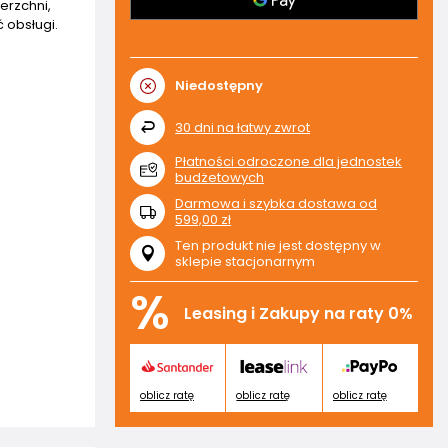
erzchni,
 obsługi.
Niedostępny
30
dni na łatwy zwrot
Płatności odroczone dla jednostek
budżetowych
Darmowa i szybka dostawa
od
599,00 zł
Ten produkt nie jest dostępny w
sklepie stacjonarnym
%
Leasing i Zakupy na raty 0%
oblicz ratę
oblicz ratę
oblicz ratę