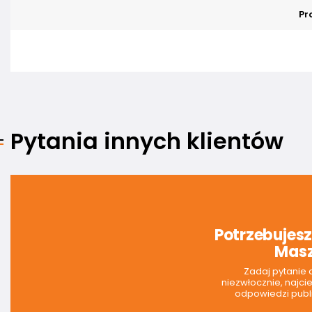
Pr
Pytania innych klientów
Potrzebujes
Masz
Zadaj pytanie
niezwłocznie, najci
odpowiedzi publi