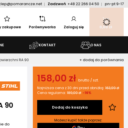
klep@pomarancze.net
Zadzwoń
+48 22 266 04 50
pn-pt 9-17
ty zakupowe
Porównywarka
Zaloguj się
0,00 zł
NE
KONTAKT
O NAS
+ dodaj do porównania
owierzchni RA 90
158,00 zł
brutto
/
szt.
Najniższa cena z 30 dni przed obniżką:
163,99 zł
Cena regularna:
189,00 zł
-16%
A 90
Dodaj do koszyka
Możesz kupić także poprzez:
zie do