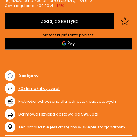
Najniższa cena z 30 dni przed obniżką:
434,61 zł
Cena regularna:
499,00 zł
-14%
Dodaj do koszyka
Możesz kupić także poprzez:
Dostępny
30
dni na łatwy zwrot
Płatności odroczone dla jednostek budżetowych
Darmowa i szybka dostawa
od
599,00 zł
Ten produkt nie jest dostępny w sklepie stacjonarnym