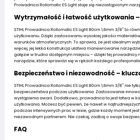
Prowadnica Rollomatic ES Light staje się niezastąpionym nar
Wytrzymałość i łatwość użytkowania – 
STIHL Prowadnica Rollomatic ES Light 80cm 1,6mm 3/8'' to rów
użytkowaniu. Dzięki zastosowaniu wysokiej jakości materiał
warunków atmosferycznych. To sprawia, że jest idealnym wyb
więcej, jej lekka konstrukcja ułatwia manewrowanie narzędzi
gałęzie w trudno dostępnym miejscu – dzięki tej prowadnicy ni
narzędzie, które sprawdzi się w rękach każdego profesjonalis
Bezpieczeństwo i niezawodność – klucz
STIHL Prowadnica Rollomatic ES Light 80cm 1,6mm 3/8'' nie ty
bezpieczeństwa podczas użytkowania. Zastosowanie innowac
wystąpienia awarii. Dodatkowo, prowadnica ta jest łatwa w 
użytkowania. Możesz być pewien, że nawet w najtrudniejszyc
podczas intensywnych prac w lesie, gdzie każdy moment jest n
niezawodnym partnerem. Nie czekaj, zadbaj o swoje bezpiecze
FAQ