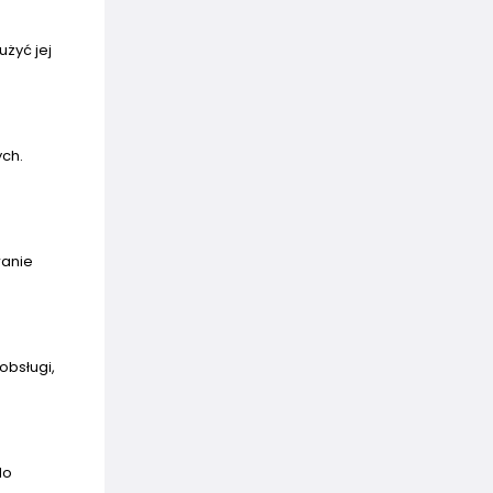
żyć jej
ych.
wanie
obsługi,
do