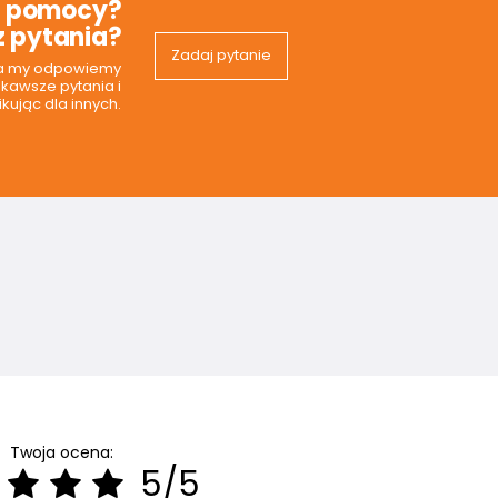
z pomocy?
 pytania?
Zadaj pytanie
 a my odpowiemy
ekawsze pytania i
kując dla innych.
Twoja ocena:
5/5