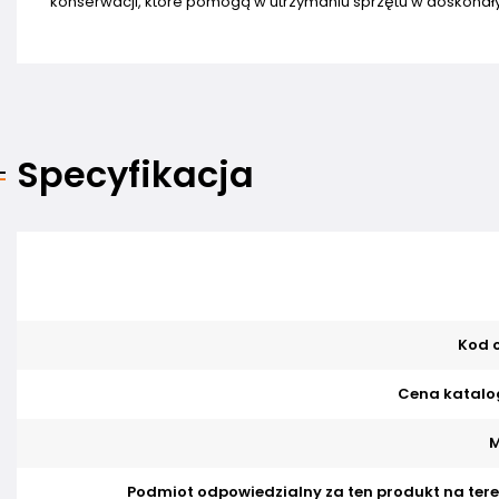
konserwacji, które pomogą w utrzymaniu sprzętu w doskonały
Specyfikacja
Kod o
Cena katalo
M
Podmiot odpowiedzialny za ten produkt na tere