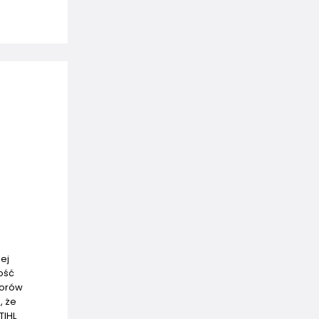
ej
ność
worów
, że
TIHL