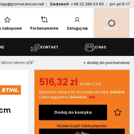
klep@pomarancze.net
Zadzwoń
+48 22 266 04 50
pn-pt 9-17
ty zakupowe
Porównywarka
Zaloguj się
0,00 zł
NE
KONTAKT
O NAS
+ dodaj do porównania
t 80cm 1,6mm 3/8''
516,32 zł
brutto
/
szt.
Najniższa cena z 30 dni przed obniżką:
516,33 zł
Cena regularna:
549,00 zł
-6%
0cm
Dodaj do koszyka
Możesz kupić także poprzez: