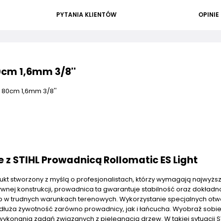
PYTANIA KLIENTÓW
OPINIE
0cm 1,6mm 3/8''
t 80cm 1,6mm 3/8''
 z STIHL Prowadnicą Rollomatic ES Light
dukt stworzony z myślą o profesjonalistach, którzy wymagają najwyższ
tywnej konstrukcji, prowadnica ta gwarantuje stabilność oraz dokład
lub w trudnych warunkach terenowych. Wykorzystanie specjalnych ot
uża żywotność zarówno prowadnicy, jak i łańcucha. Wyobraź sobie
 wykonania zadań związanych z pielęgnacją drzew. W takiej sytuacji S