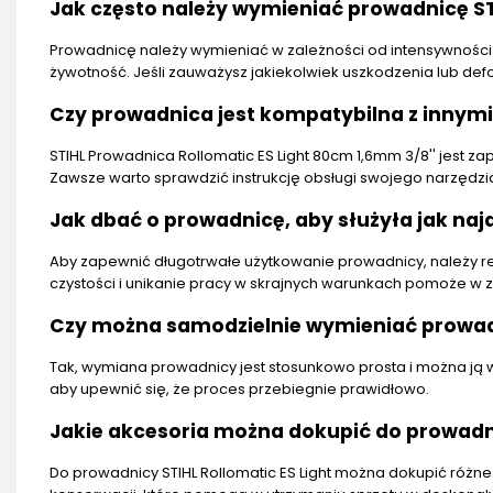
Jak często należy wymieniać prowadnicę STI
Prowadnicę należy wymieniać w zależności od intensywności 
żywotność. Jeśli zauważysz jakiekolwiek uszkodzenia lub de
Czy prowadnica jest kompatybilna z innym
STIHL Prowadnica Rollomatic ES Light 80cm 1,6mm 3/8'' jest 
Zawsze warto sprawdzić instrukcję obsługi swojego narzędzia
Jak dbać o prowadnicę, aby służyła jak naj
Aby zapewnić długotrwałe użytkowanie prowadnicy, należy re
czystości i unikanie pracy w skrajnych warunkach pomoże w 
Czy można samodzielnie wymieniać prowa
Tak, wymiana prowadnicy jest stosunkowo prosta i można ją w
aby upewnić się, że proces przebiegnie prawidłowo.
Jakie akcesoria można dokupić do prowadn
Do prowadnicy STIHL Rollomatic ES Light można dokupić różne