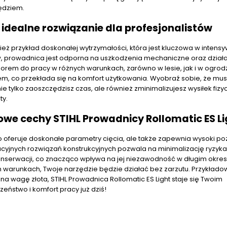
zędziem.
idealne rozwiązanie dla profesjonalistów
nież przykład doskonałej wytrzymałości, która jest kluczowa w inten
ów, prowadnica jest odporna na uszkodzenia mechaniczne oraz dział
orem do pracy w różnych warunkach, zarówno w lesie, jak i w ogrodz
em, co przekłada się na komfort użytkowania. Wyobraź sobie, że mus
e tylko zaoszczędzisz czas, ale również zminimalizujesz wysiłek fizy
ty.
owe cechy STIHL Prowadnicy Rollomatic ES Li
lko oferuje doskonałe parametry cięcia, ale także zapewnia wysoki p
yjnych rozwiązań konstrukcyjnych pozwala na minimalizację ryzyka
konserwacji, co znacząco wpływa na jej niezawodność w długim okres
h warunkach, Twoje narzędzie będzie działać bez zarzutu. Przykłado
a wagę złota, STIHL Prowadnica Rollomatic ES Light staje się Twoim
ństwo i komfort pracy już dziś!