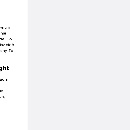
sywnym
anie
ie. Co
isz ciąć
czny. To
ght
oziom
ie
wo,