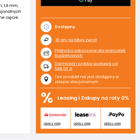
m, 1,6 mm,
esjonalnych
e cięcie.
Dostępny
30
dni na łatwy zwrot
Płatności odroczone dla jednostek
budżetowych
Darmowa i szybka dostawa
od
599,00 zł
Ten produkt nie jest dostępny w
sklepie stacjonarnym
%
Leasing i Zakupy na raty 0%
oblicz ratę
oblicz ratę
oblicz ratę