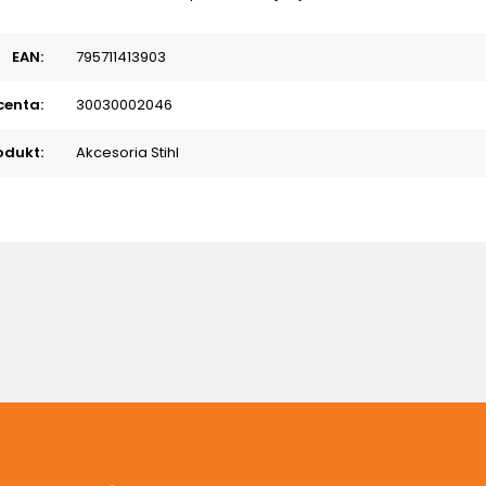
EAN:
795711413903
centa:
30030002046
odukt:
Akcesoria Stihl