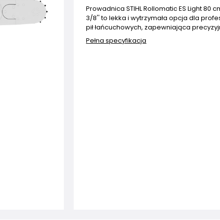
Prowadnica STIHL Rollomatic ES Light 80 c
3/8'' to lekka i wytrzymała opcja dla prof
pił łańcuchowych, zapewniająca precyzyjn
Pełna specyfikacja