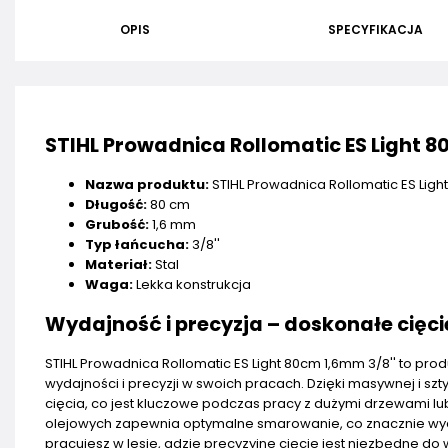
OPIS
SPECYFIKACJA
STIHL Prowadnica Rollomatic ES Light 8
Nazwa produktu:
STIHL Prowadnica Rollomatic ES Ligh
Długość:
80 cm
Grubość:
1,6 mm
Typ łańcucha:
3/8''
Materiał:
Stal
Waga:
Lekka konstrukcja
Wydajność i precyzja – doskonałe cięcie
STIHL Prowadnica Rollomatic ES Light 80cm 1,6mm 3/8'' to pro
wydajności i precyzji w swoich pracach. Dzięki masywnej i sz
cięcia, co jest kluczowe podczas pracy z dużymi drzewami 
olejowych zapewnia optymalne smarowanie, co znacznie wydł
pracujesz w lesie, gdzie precyzyjne cięcie jest niezbędne do