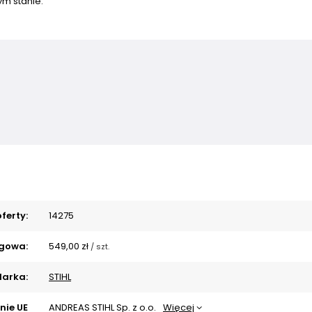
m stanie.
ferty:
14275
gowa:
549,00 zł
/
szt.
arka:
STIHL
nie UE
ANDREAS STIHL Sp. z o.o.
Więcej