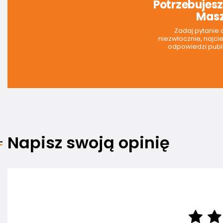
Potrzebujes
Masz
Zadaj pytanie
niezwłocznie, najci
odpowiedzi publi
Napisz swoją opinię