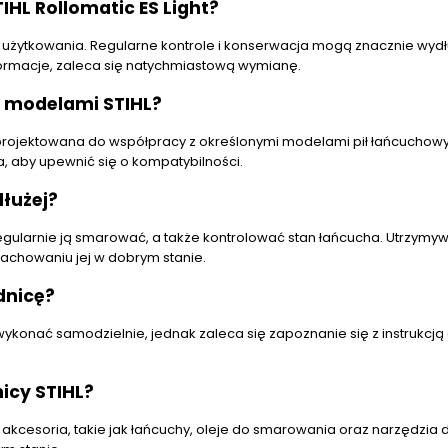
HL Rollomatic ES Light?
użytkowania. Regularne kontrole i konserwacja mogą znacznie wydłu
formacje, zaleca się natychmiastową wymianę.
i modelami STIHL?
zaprojektowana do współpracy z określonymi modelami pił łańcuchow
, aby upewnić się o kompatybilności.
dłużej?
gularnie ją smarować, a także kontrolować stan łańcucha. Utrzymy
zachowaniu jej w dobrym stanie.
dnicę?
ykonać samodzielnie, jednak zaleca się zapoznanie się z instrukcją 
icy STIHL?
 akcesoria, takie jak łańcuchy, oleje do smarowania oraz narzędzia 