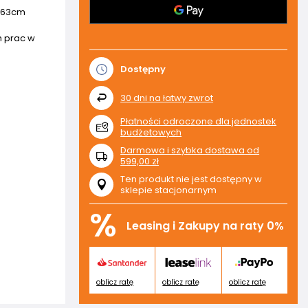
m 63cm
h prac w
Dostępny
30
dni na łatwy zwrot
Płatności odroczone dla jednostek
budżetowych
Darmowa i szybka dostawa
od
599,00 zł
Ten produkt nie jest dostępny w
sklepie stacjonarnym
%
Leasing i Zakupy na raty 0%
oblicz ratę
oblicz ratę
oblicz ratę