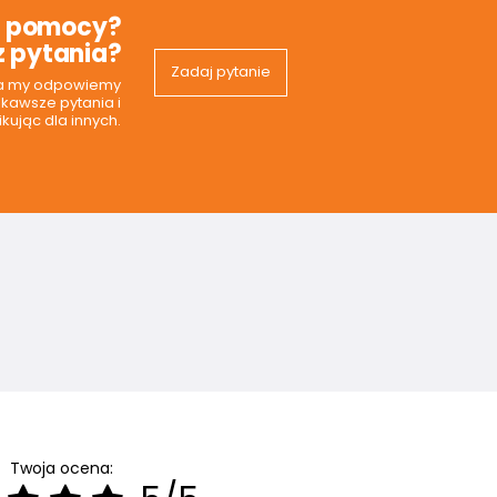
z pomocy?
 pytania?
Zadaj pytanie
 a my odpowiemy
ekawsze pytania i
kując dla innych.
Twoja ocena: