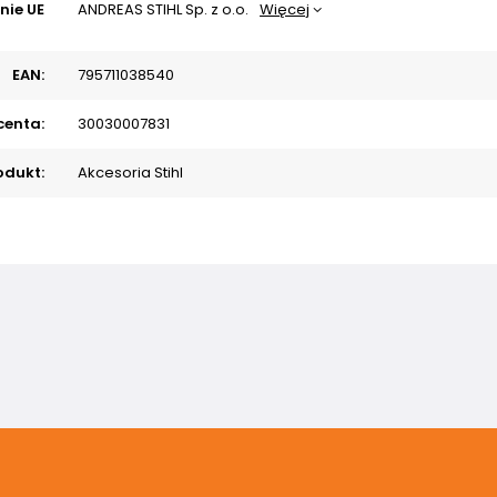
nie UE
ANDREAS STIHL Sp. z o.o.
Więcej
EAN:
795711038540
centa:
30030007831
odukt:
Akcesoria Stihl