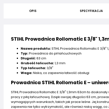
OPIS
SPECYFIKACJA
STIHL Prowadnica Rollomatic E 3/8" 1,
Nazwa produktu:
STIHL Prowadnica Rollomatic E 3/8"
Typ:
Prowadnica do pił łańcuchowych
Długość:
63 cm
Grubość łańcucha:
1,3 mm
Typ łańcucha:
3/8"
Waga:
Niska, co zapewnia łatwość obsługi
Prowadnica STIHL Rollomatic E – uniwer
STIHL Prowadnica Rollomatic E 3/8" 1,3mm 63cm to doskonały 
pracy z piłą łańcuchową. Dzięki swojej długości 63 cm, prow
wymagających warunkach, takich jak prace leśne. Jej konstru
zapewnia nie tylko wytrzymałość, ale również niską wagę, co