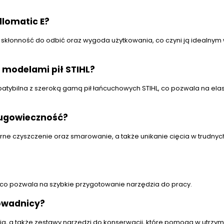
llomatic E?
a skłonność do odbić oraz wygoda użytkowania, co czyni ją idealny
 modelami pił STIHL?
patybilna z szeroką gamą pił łańcuchowych STIHL, co pozwala na ela
ługowieczność?
ne czyszczenie oraz smarowanie, a także unikanie cięcia w trudnyc
ki, co pozwala na szybkie przygotowanie narzędzia do pracy.
owadnicy?
, a także zestawy narzędzi do konserwacji, które pomogą w utrzyma