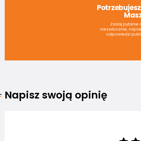
Potrzebujes
Masz
Zadaj pytanie
niezwłocznie, najci
odpowiedzi publi
Napisz swoją opinię