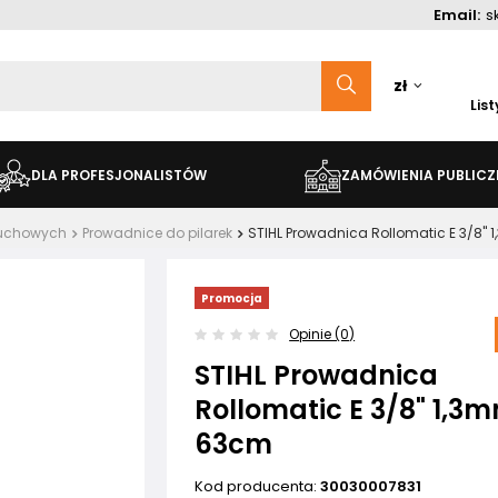
Email:
s
zł
Lis
DLA PROFESJONALISTÓW
ZAMÓWIENIA PUBLICZ
ńcuchowych
Prowadnice do pilarek
STIHL Prowadnica Rollomatic E 3/8"
Promocja
Opinie (0)
STIHL Prowadnica
Rollomatic E 3/8" 1,3
63cm
Kod producenta:
30030007831