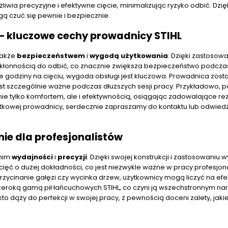
wia precyzyjne i efektywne cięcie, minimalizując ryzyko odbić. Dzię
ą czuć się pewnie i bezpiecznie.
– kluczowe cechy prowadnicy STIHL
także
bezpieczeństwem
i
wygodą użytkowania
. Dzięki zastosow
skłonnością do odbić, co znacznie zwiększa bezpieczeństwo podcza
ie godziny na cięciu, wygoda obsługi jest kluczowa. Prowadnica zost
st szczególnie ważne podczas dłuższych sesji pracy. Przykładowo, 
ie tylko komfortem, ale i efektywnością, osiągając zadowalające rez
yjątkowej prowadnicy, serdecznie zapraszamy do kontaktu lub odwied
nie dla profesjonalistów
onim
wydajności
i
precyzji
. Dzięki swojej konstrukcji i zastosowaniu w
ięć o dużej dokładności, co jest niezwykle ważne w pracy profesjon
przycinanie gałęzi czy wycinka drzew, użytkownicy mogą liczyć na ef
szeroką gamą pił łańcuchowych STIHL, co czyni ją wszechstronnym na
 dąży do perfekcji w swojej pracy, z pewnością doceni zalety, jakie