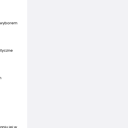
m wyborem
styczne
h
niu jej w