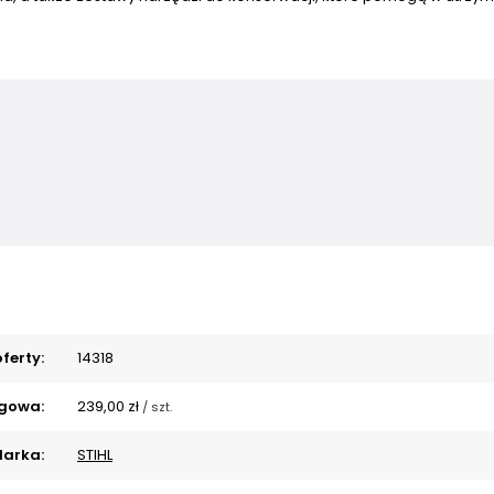
ferty:
14318
gowa:
239,00 zł
/
szt.
arka:
STIHL