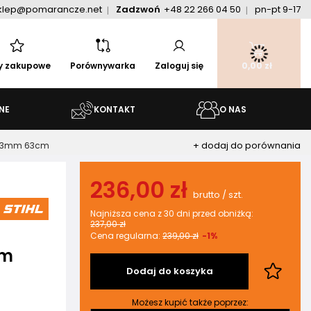
klep@pomarancze.net
Zadzwoń
+48 22 266 04 50
pn-pt 9-17
ty zakupowe
Porównywarka
Zaloguj się
0,00 zł
NE
KONTAKT
O NAS
+ dodaj do porównania
 1,3mm 63cm
236,00 zł
brutto
/
szt.
Najniższa cena z 30 dni przed obniżką:
237,00 zł
Cena regularna:
239,00 zł
-1%
mm
Dodaj do koszyka
Możesz kupić także poprzez: