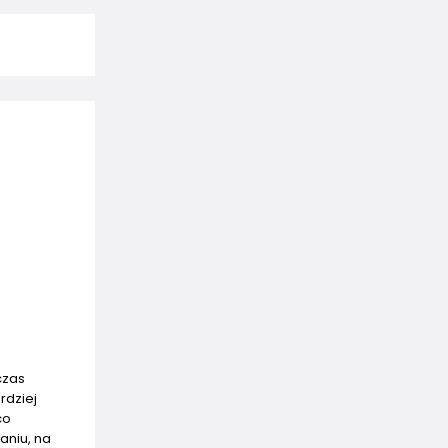
zas
rdziej
co
aniu, na