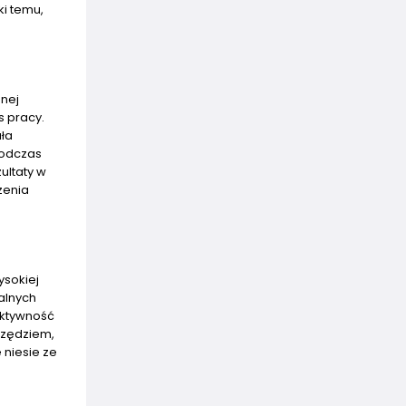
ki temu,
anej
s pracy.
ała
podczas
ultaty w
zenia
ysokiej
alnych
ektywność
rzędziem,
 niesie ze