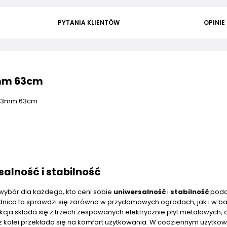
PYTANIA KLIENTÓW
OPINIE
3mm 63cm
 1,3mm 63cm
salność i stabilność
wybór dla każdego, kto ceni sobie
uniwersalność
i
stabilność
podc
adnica ta sprawdzi się zarówno w przydomowych ogrodach, jak i w ba
kcja składa się z trzech zespawanych elektrycznie płyt metalowych, 
 z kolei przekłada się na komfort użytkowania. W codziennym użytkow