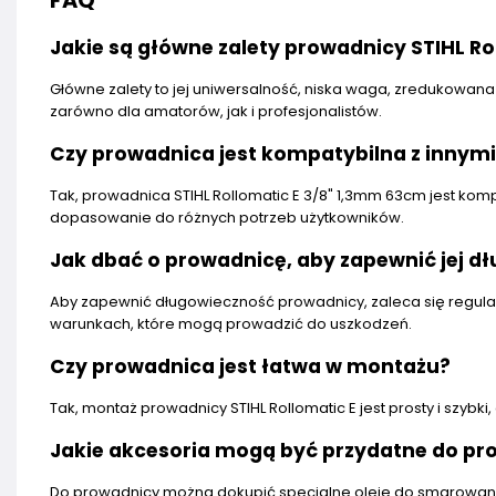
FAQ
Jakie są główne zalety prowadnicy STIHL Ro
Główne zalety to jej uniwersalność, niska waga, zredukowan
zarówno dla amatorów, jak i profesjonalistów.
Czy prowadnica jest kompatybilna z innymi
Tak, prowadnica STIHL Rollomatic E 3/8" 1,3mm 63cm jest kom
dopasowanie do różnych potrzeb użytkowników.
Jak dbać o prowadnicę, aby zapewnić jej d
Aby zapewnić długowieczność prowadnicy, zaleca się regular
warunkach, które mogą prowadzić do uszkodzeń.
Czy prowadnica jest łatwa w montażu?
Tak, montaż prowadnicy STIHL Rollomatic E jest prosty i szyb
Jakie akcesoria mogą być przydatne do pr
Do prowadnicy można dokupić specjalne oleje do smarowania