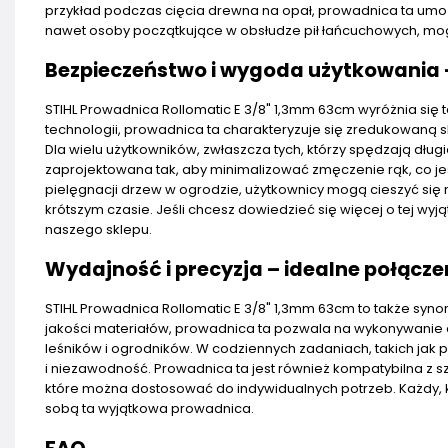
przykład podczas cięcia drewna na opał, prowadnica ta umożli
nawet osoby początkujące w obsłudze pił łańcuchowych, mog
Bezpieczeństwo i wygoda użytkowania 
STIHL Prowadnica Rollomatic E 3/8" 1,3mm 63cm wyróżnia się 
technologii, prowadnica ta charakteryzuje się zredukowaną 
Dla wielu użytkowników, zwłaszcza tych, którzy spędzają dług
zaprojektowana tak, aby minimalizować zmęczenie rąk, co je
pielęgnacji drzew w ogrodzie, użytkownicy mogą cieszyć się n
krótszym czasie. Jeśli chcesz dowiedzieć się więcej o tej w
naszego sklepu.
Wydajność i precyzja – idealne połącze
STIHL Prowadnica Rollomatic E 3/8" 1,3mm 63cm to także syn
jakości materiałów, prowadnica ta pozwala na wykonywanie c
leśników i ogrodników. W codziennych zadaniach, takich jak 
i niezawodność. Prowadnica ta jest również kompatybilna z 
które można dostosować do indywidualnych potrzeb. Każdy, kto
sobą ta wyjątkowa prowadnica.