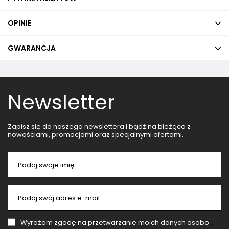
OPINIE
GWARANCJA
Newsletter
Zapisz się do naszego newslettera i bądź na bieżąco z
nowościami, promocjami oraz specjalnymi ofertami.
Podaj swoje imię
Podaj swój adres e-mail
Wyrażam zgodę na przetwarzanie moich danych osobowych (adres e-mail) na potrzeby wysyłki newslettera z informacją handlową (marketing). Więcej w