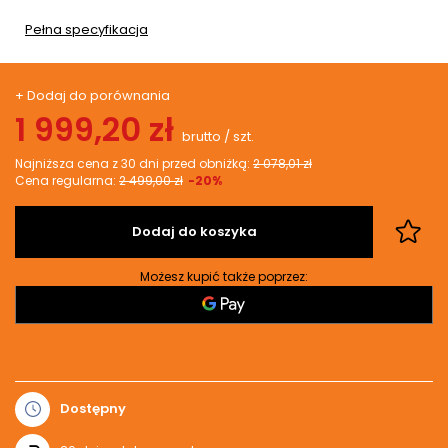
Pełna specyfikacja
+ Dodaj do porównania
1 999,20 zł
brutto
/
szt.
Najniższa cena z 30 dni przed obniżką:
2 078,01 zł
Cena regularna:
2 499,00 zł
-20%
Dodaj do koszyka
Możesz kupić także poprzez:
Dostępny