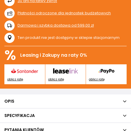
30
dni na łatwy zwrot
Płatności odroczone dla jednostek budżetowych
Darmowa i szybka dostawa
od
599,00 zł
Ten produkt nie jest dostępny w sklepie stacjonarnym
%
Leasing i Zakupy na raty 0%
oblicz ratę
oblicz ratę
oblicz ratę
OPIS
SPECYFIKACJA
PYTANIA KLIENTÓW