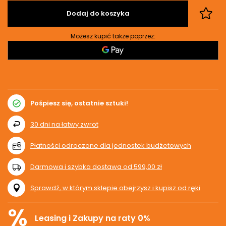
Dodaj do koszyka
Możesz kupić także poprzez:
Pośpiesz się, ostatnie sztuki!
30
dni na łatwy zwrot
Płatności odroczone dla jednostek budżetowych
Darmowa i szybka dostawa
od
599,00 zł
Sprawdź, w którym sklepie obejrzysz i kupisz od ręki
%
Leasing i Zakupy na raty 0%