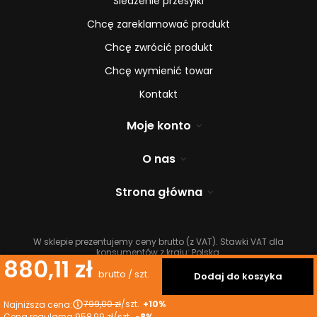
Śledzenie przesyłki
Chcę zareklamować produkt
Chcę zwrócić produkt
Chcę wymienić towar
Kontakt
Moje konto
O nas
Strona główna
W sklepie prezentujemy ceny brutto (z VAT).
Stawki VAT dla
konsumentów z kraju:
Polska
.
880,11 zł
brutto
/
szt.
Dodaj do koszyka
799,00 zł
/
szt.
+10%
Najniższa cena:
Cena regularna:
958,99 zł
/
szt.
-8%