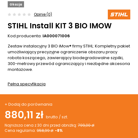
Okazja
Opinie (0)
STIHL Install KIT 3 BIO IMOW
Kod producenta:
IA000071006
Zestaw instalacyjny 3 BIO iMow® firmy STIHL: Kompletny pakiet
umożliwiający precyzyjne ograniczenie obszaru pracy
robota koszącego, zawierający biodegradowalne szpilki,
300-metrowy przewód ograniczający i niezbędne akcesoria
montażowe.
Pełna specyfikacja
+ Dodaj do porównania
880,11 zł
brutto
/
szt.
Najniższa cena z 30 dni przed obniżką:
799,00 zł
Cena regularna:
958,99 zł
-8%