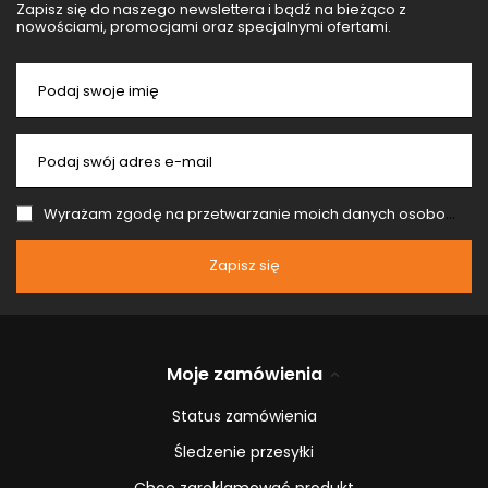
Zapisz się do naszego newslettera i bądź na bieżąco z
nowościami, promocjami oraz specjalnymi ofertami.
Podaj swoje imię
Podaj swój adres e-mail
Wyrażam zgodę na przetwarzanie moich danych osobowych (adres e-mail) na potrzeby wysyłki newslettera z informacją handlową (marketing). Więcej w
Zapisz się
Moje zamówienia
Status zamówienia
Śledzenie przesyłki
Chcę zareklamować produkt