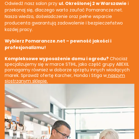
Odwiedź nasz salon przy
ul. Określonej 2 w Warszawie
i
przekonaj się, dlaczego warto zaufać Pomarancze.net.
Nasza wiedza, doświadczenie oraz pełne wsparcie
producenta gwarantują zadowolenie i bezpieczeństwo
każdej pracy.
Wybierz Pomarancze.net – pewność jakości i
profesjonalizmu!
Kompleksowe wyposażenie domu i ogrodu?
Chociaż
specjalizujemy się w marce STIHL, jako część grupy ABEXIL
pomagamy również w doborze sprzętu innych wiodących
marek. Sprawdź ofertę Karcher, Honda i Stiga w
naszym
siostrzanym sklepie.