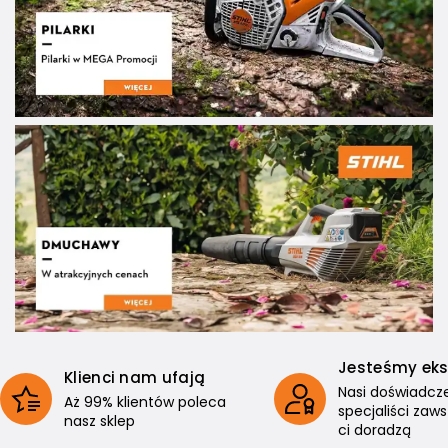
Jesteśmy ek
Klienci nam ufają
Nasi doświadcz
Aż 99% klientów poleca
specjaliści zaw
nasz sklep
ci doradzą