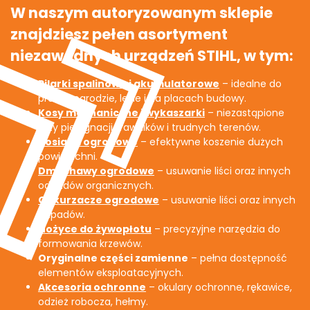
W naszym autoryzowanym sklepie
znajdziesz pełen asortyment
niezawodnych urządzeń STIHL, w tym:
Pilarki spalinowe i akumulatorowe
– idealne do
prac w ogrodzie, lesie i na placach budowy.
Kosy mechaniczne i wykaszarki
– niezastąpione
przy pielęgnacji trawników i trudnych terenów.
Kosiarki ogrodowe
– efektywne koszenie dużych
powierzchni.
Dmuchawy ogrodowe
– usuwanie liści oraz innych
odpadów organicznych.
Odkurzacze ogrodowe
– usuwanie liści oraz innych
odpadów.
Nożyce do żywopłotu
– precyzyjne narzędzia do
formowania krzewów.
Oryginalne części zamienne
– pełna dostępność
elementów eksploatacyjnych.
Akcesoria ochronne
– okulary ochronne, rękawice,
odzież robocza, hełmy.