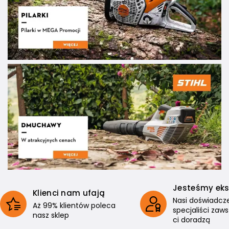
Jesteśmy ek
Klienci nam ufają
Nasi doświadcz
Aż 99% klientów poleca
specjaliści zaw
nasz sklep
ci doradzą