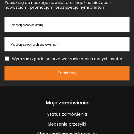
Zapisz się do naszego newslettera i bądź na bieżąco z
nowościami, promocjami oraz specjalnymi ofertami.
Podaj swoje imię
Podaj swój adres e-mail
Wyrażam zgodę na przetwarzanie moich danych osobowych (adres e-mail) na potrzeby wysyłki newslettera z informacją handlową (marketing). Więcej w
Zapisz się
Moje zamówienia
Status zamówienia
Śledzenie przesyłki
Chcę zareklamować produkt