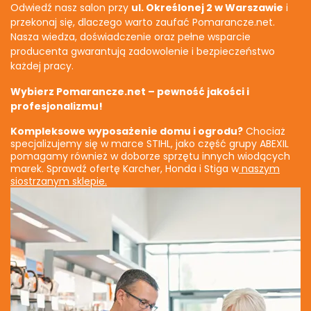
Odwiedź nasz salon przy
ul. Określonej 2 w Warszawie
i
przekonaj się, dlaczego warto zaufać Pomarancze.net.
Nasza wiedza, doświadczenie oraz pełne wsparcie
producenta gwarantują zadowolenie i bezpieczeństwo
każdej pracy.
Wybierz Pomarancze.net – pewność jakości i
profesjonalizmu!
Kompleksowe wyposażenie domu i ogrodu?
Chociaż
specjalizujemy się w marce STIHL, jako część grupy ABEXIL
pomagamy również w doborze sprzętu innych wiodących
marek. Sprawdź ofertę Karcher, Honda i Stiga w
naszym
siostrzanym sklepie.