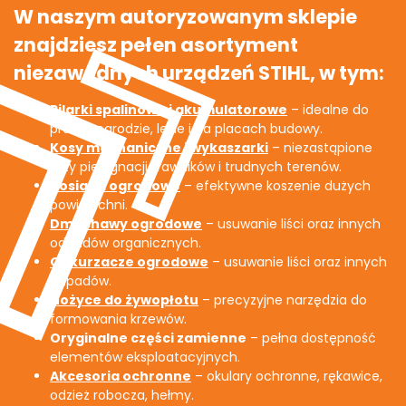
W naszym autoryzowanym sklepie
znajdziesz pełen asortyment
niezawodnych urządzeń STIHL, w tym:
Pilarki spalinowe i akumulatorowe
– idealne do
prac w ogrodzie, lesie i na placach budowy.
Kosy mechaniczne i wykaszarki
– niezastąpione
przy pielęgnacji trawników i trudnych terenów.
Kosiarki ogrodowe
– efektywne koszenie dużych
powierzchni.
Dmuchawy ogrodowe
– usuwanie liści oraz innych
odpadów organicznych.
Odkurzacze ogrodowe
– usuwanie liści oraz innych
odpadów.
Nożyce do żywopłotu
– precyzyjne narzędzia do
formowania krzewów.
Oryginalne części zamienne
– pełna dostępność
elementów eksploatacyjnych.
Akcesoria ochronne
– okulary ochronne, rękawice,
odzież robocza, hełmy.