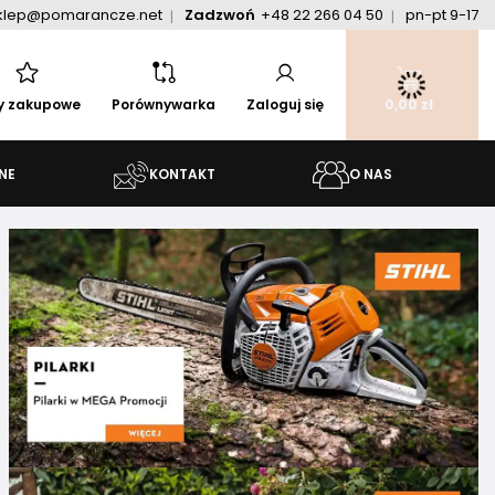
klep@pomarancze.net
Zadzwoń
+48 22 266 04 50
pn-pt 9-17
ty zakupowe
Porównywarka
Zaloguj się
0,00 zł
NE
KONTAKT
O NAS