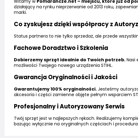
Witamy w
Pomarancze.net – miejscu, które już od pon
działający na rynku nieprzerwanie od 2013 roku, zapewni
marki.
Co zyskujesz dzięki współpracy z Auto
Status partnera to nie tylko sprzedaż, ale przede wszys
Fachowe Doradztwo i Szkolenia
Dobierzemy sprzęt idealnie do Twoich potrzeb.
Nasi 
możliwości Twojego nowego urządzenia STIHL.
Gwarancja Oryginalności i Jakości
Gwarantujemy 100% oryginalności.
Jesteśmy autoryzo
akcesoria i części zamienne objęte pełnym wsparciem ST
Profesjonalny i Autoryzowany Serwis
Twój sprzęt jest w najlepszych rękach. Realizujemy kompl
bazując wyłącznie na oryginalnych częściach i procedura