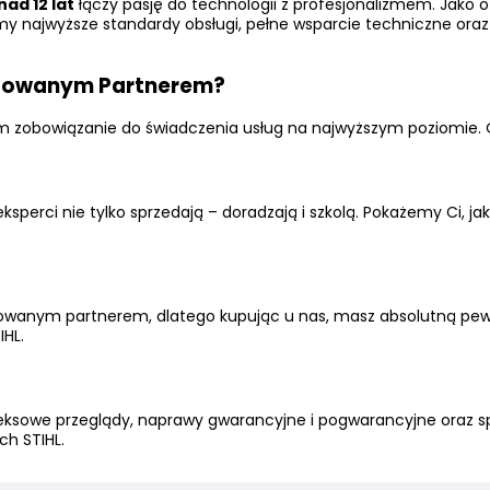
ad 12 lat
łączy pasję do technologii z profesjonalizmem. Jako o
amy najwyższe standardy obsługi, pełne wsparcie techniczne ora
ryzowanym Partnerem?
tkim zobowiązanie do świadczenia usług na najwyższym poziomie.
eksperci nie tylko sprzedają – doradzają i szkolą. Pokażemy Ci, j
wanym partnerem, dlatego kupując u nas, masz absolutną pewno
IHL.
eksowe przeglądy, naprawy gwarancyjne i pogwarancyjne oraz spec
ch STIHL.