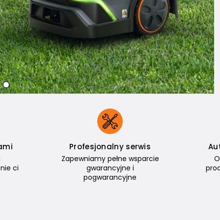
ami
Profesjonalny serwis
Au
i
Zapewniamy pełne wsparcie
O
nie ci
gwarancyjne i
pro
pogwarancyjne