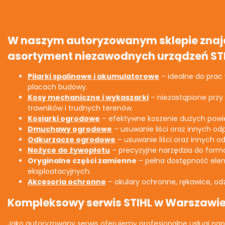
W naszym autoryzowanym sklepie znajd
asortyment niezawodnych urządzeń STI
Pilarki spalinowe i akumulatorowe
– idealne do prac w
placach budowy.
Kosy mechaniczne i wykaszarki
– niezastąpione przy 
trawników i trudnych terenów.
Kosiarki ogrodowe
– efektywne koszenie dużych powie
Dmuchawy ogrodowe
– usuwanie liści oraz innych o
Odkurzacze ogrodowe
– usuwanie liści oraz innych 
Nożyce do żywopłotu
– precyzyjne narzędzia do form
Oryginalne części zamienne
– pełna dostępność el
eksploatacyjnych.
Akcesoria ochronne
– okulary ochronne, rękawice, od
Kompleksowy serwis STIHL w Warszawi
Jako autoryzowany serwis oferujemy profesjonalne usługi na