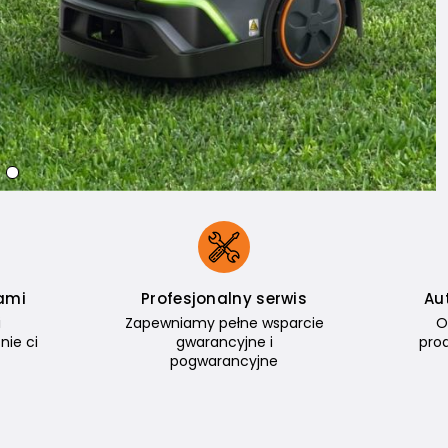
ami
Profesjonalny serwis
Au
i
Zapewniamy pełne wsparcie
O
nie ci
gwarancyjne i
pro
pogwarancyjne