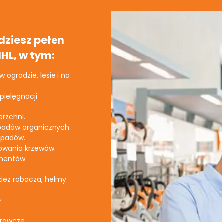
ziesz pełen
HL, w tym:
 ogrodzie, lesie i na
pielęgnacji
rzchni.
dpadów organicznych.
odpadów.
owania krzewów.
ementów
zież robocza, hełmy.
e
prawcze,