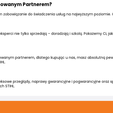
ryzowanym Partnerem?
tkim zobowiązanie do świadczenia usług na najwyższym poziomie.
eksperci nie tylko sprzedają – doradzają i szkolą. Pokażemy Ci, j
wanym partnerem, dlatego kupując u nas, masz absolutną pewno
IHL.
eksowe przeglądy, naprawy gwarancyjne i pogwarancyjne oraz spec
ch STIHL.