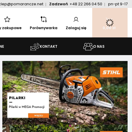
klep@pomarancze.net
Zadzwoń
+48 22 266 04 50
pn-pt 9-17
ty zakupowe
Porównywarka
Zaloguj się
0,00 zł
NE
KONTAKT
O NAS