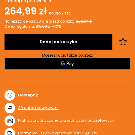
+ Dodaj do porównania
264,99 zł
brutto
/
szt.
Najniższa cena z 30 dni przed obniżką:
250,94 zł
Cena regularna:
319,00 zł
-17%
Dodaj do koszyka
Możesz kupić także poprzez:
Dostępny
30
dni na łatwy zwrot
Płatności odroczone dla jednostek budżetowych
Darmowa i szybka dostawa
od
599,00 zł