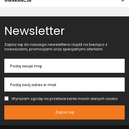
GWARANCJA
Newsletter
Zapisz się do naszego newslettera i bądź na bieżąco z
nowościami, promocjami oraz specjalnymi ofertami.
Podaj swoje imię
Podaj swój adres e-mail
Wyrażam zgodę na przetwarzanie moich danych osobowych (adres e-mail) na potrzeby wysyłki newslettera z informacją handlową (marketing). Więcej w
Zapisz się