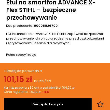
Etui na smartfon ADVANCE X-
Flex STIHL – bezpieczne
przechowywanie
Kod producenta:
00008826700
Etui na smartfon ADVANCE X-Flex STIHL zapewnia bezpieczne
przechowywanie, chroniąc urządzenie przed uszkodzeniami
i zarysowaniami. Idealne dla aktywnych!
Pełna specyfikacja
+ Dodaj do porównania
101,15 zł
brutto
/
szt.
Najniższa cena z 30 dni przed obniżką:
104,99 zł
Cena regularna:
119,00 zł
-15%
Dodaj do koszyka