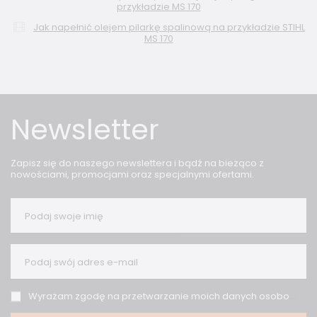
przykładzie MS 170
Jak napełnić olejem pilarkę spalinową na przykładzie STIHL
MS 170
Newsletter
Zapisz się do naszego newslettera i bądź na bieżąco z
nowościami, promocjami oraz specjalnymi ofertami.
Podaj swoje imię
Podaj swój adres e-mail
Wyrażam zgodę na przetwarzanie moich danych osobowych (adres e-mail) na potrzeby wysyłki newslettera z informacją handlową (marketing). Więcej w