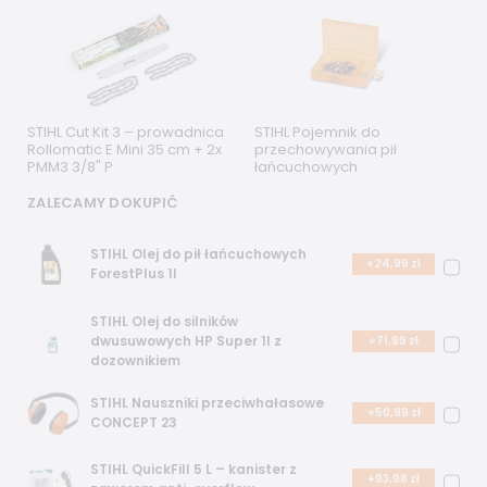
STIHL Cut Kit 3 – prowadnica
STIHL Pojemnik do
Rollomatic E Mini 35 cm + 2x
przechowywania pił
PMM3 3/8" P
łańcuchowych
ZALECAMY DOKUPIĆ
STIHL Olej do pił łańcuchowych
+24,99 zł
ForestPlus 1l
STIHL Olej do silników
dwusuwowych HP Super 1l z
+71,99 zł
dozownikiem
STIHL Nauszniki przeciwhałasowe
+50,99 zł
CONCEPT 23
STIHL QuickFill 5 L – kanister z
+93,98 zł