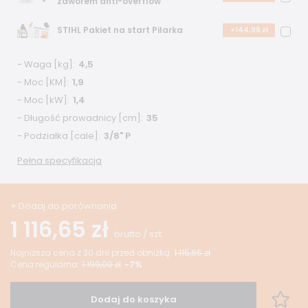
zaworem anti-overflow
STIHL Pakiet na start Pilarka
+144,99 zł
- Waga [kg]
4,5
- Moc [KM]
1,9
- Moc [kW]
1,4
- Długość prowadnicy [cm]
35
- Podziałka ­[cale]
3/8" P
Pełna specyfikacja
+ Dodaj do porównania
1 116,65 zł
brutto
/
szt.
Najniższa cena z 30 dni przed obniżką:
1 115,65 zł
Cena regularna:
1 199,00 zł
-7%
Dodaj do koszyka