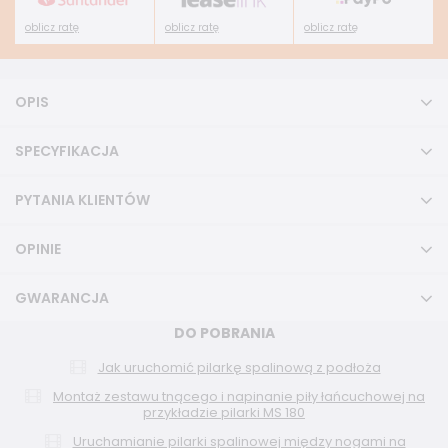
oblicz ratę
oblicz ratę
oblicz ratę
OPIS
SPECYFIKACJA
PYTANIA KLIENTÓW
OPINIE
GWARANCJA
DO POBRANIA
Jak uruchomić pilarkę spalinową z podłoża
Montaż zestawu tnącego i napinanie piły łańcuchowej na
przykładzie pilarki MS 180
Uruchamianie pilarki spalinowej między nogami na