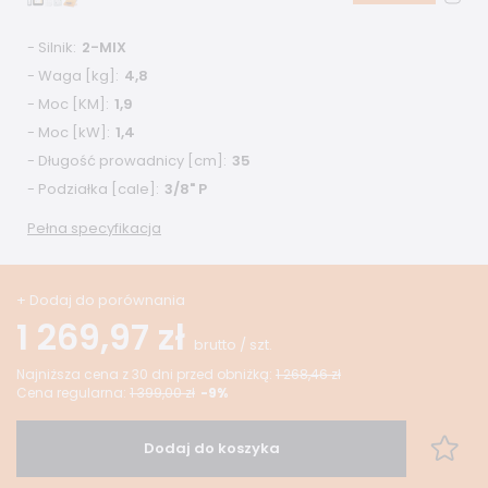
- Silnik
2-MIX
- Waga [kg]
4,8
- Moc [KM]
1,9
- Moc [kW]
1,4
- Długość prowadnicy [cm]
35
- Podziałka ­[cale]
3/8" P
Pełna specyfikacja
+ Dodaj do porównania
1 269,97 zł
brutto
/
szt.
Najniższa cena z 30 dni przed obniżką:
1 268,46 zł
Cena regularna:
1 399,00 zł
-9%
Dodaj do koszyka