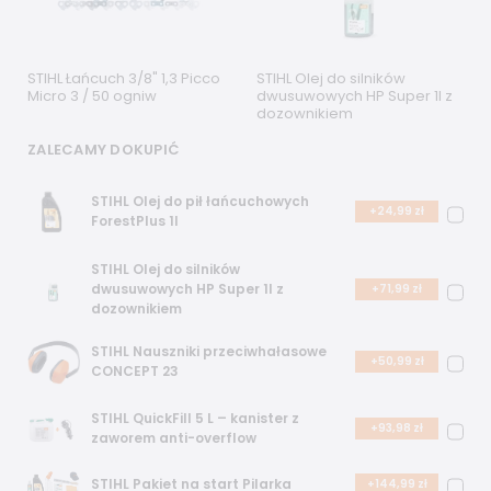
STIHL Łańcuch 3/8" 1,3 Picco
STIHL Olej do silników
Micro 3 / 50 ogniw
dwusuwowych HP Super 1l z
dozownikiem
ZALECAMY DOKUPIĆ
STIHL Olej do pił łańcuchowych
+24,99 zł
ForestPlus 1l
STIHL Olej do silników
dwusuwowych HP Super 1l z
+71,99 zł
dozownikiem
STIHL Nauszniki przeciwhałasowe
+50,99 zł
CONCEPT 23
STIHL QuickFill 5 L – kanister z
+93,98 zł
zaworem anti-overflow
STIHL Pakiet na start Pilarka
+144,99 zł