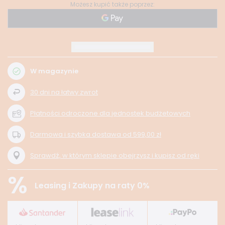
Możesz kupić także poprzez:
W magazynie
30
dni na łatwy zwrot
Płatności odroczone dla jednostek budżetowych
Darmowa i szybka dostawa
od
599,00 zł
Sprawdź, w którym sklepie obejrzysz i kupisz od ręki
%
Leasing i Zakupy na raty 0%