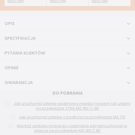
oblicz ratę
oblicz ratę
oblicz ratę
OPIS
SPECYFIKACJA
PYTANIA KLIENTÓW
OPINIE
GWARANCJA
DO POBRANIA
Jak uruchomić pilarkę spalinową między nogami lub udami
na przykładzie STIHL MS 180 C-BE
Jak uruchomić pilarkę z podłoża na przykładzie MS 170
Montaż zestawu tnącego i napinanie piły łańcuchowej w
pilarce na przykładzie MS 180 C BE