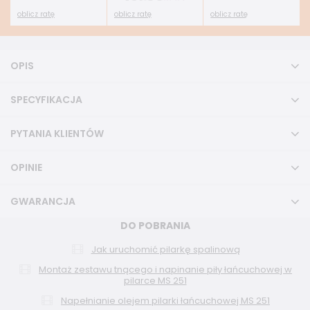
oblicz ratę
oblicz ratę
oblicz ratę
OPIS
SPECYFIKACJA
PYTANIA KLIENTÓW
OPINIE
GWARANCJA
DO POBRANIA
Jak uruchomić pilarkę spalinową
Montaż zestawu tnącego i napinanie piły łańcuchowej w
pilarce MS 251
Napełnianie olejem pilarki łańcuchowej MS 251