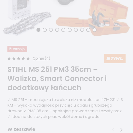
Promocja
Opinie (4)
STIHL MS 251 PM3 35cm –
Walizka, Smart Connector i
dodatkowy łańcuch
✓ MS 251 – mocniejsza i trwalsza niż modele serii 171–231 ✓ 3
KM – wysoka wydajność przy cięciu opału i grubszego
drewna ✓ PM3 35 cm – spokojne prowadzenie i czysty rzaz
✓ Idealna do stałych prac wokół domu i ogrodu
W zestawie