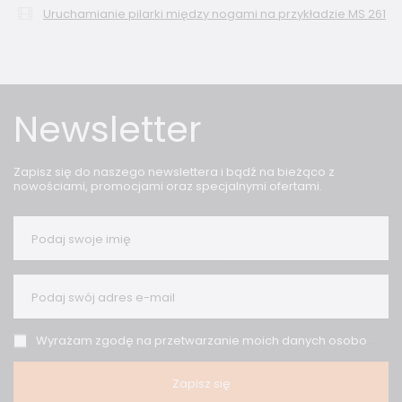
Uruchamianie pilarki między nogami na przykładzie MS 261
Newsletter
Zapisz się do naszego newslettera i bądź na bieżąco z
nowościami, promocjami oraz specjalnymi ofertami.
Podaj swoje imię
Podaj swój adres e-mail
Wyrażam zgodę na przetwarzanie moich danych osobowych (adres e-mail) na potrzeby wysyłki newslettera z informacją handlową (marketing). Więcej w
Zapisz się