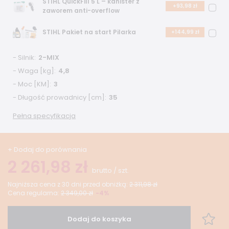
STIHL QuickFill 5 L – kanister z
+93,98 zł
zaworem anti-overflow
STIHL Pakiet na start Pilarka
+144,99 zł
- Silnik
2-MIX
- Waga [kg]
4,8
- Moc [KM]
3
- Długość prowadnicy [cm]
35
Pełna specyfikacja
+ Dodaj do porównania
2 261,98 zł
brutto
/
szt.
Najniższa cena z 30 dni przed obniżką:
2 311,98 zł
Cena regularna:
2 349,00 zł
-4%
Dodaj do koszyka