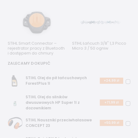
STIHL Smart Connector –
STIHL Łańcuch 3/8" 1,3 Picco
rejestrator pracy z Bluetooth
Micro 3 / 50 ogniw
i dostępem do chmury
ZALECAMY DOKUPIĆ
STIHL Olej do pił łańcuchowych
+24,99 zł
ForestPlus 1l
STIHL Olej do silników
dwusuwowych HP Super 1l z
+71,99 zł
dozownikiem
STIHL Nauszniki przeciwhałasowe
+50,99 zł
CONCEPT 23