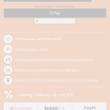
Możesz kupić także poprzez:
Pośpiesz się, ostatnie sztuki!
30
dni na łatwy zwrot
Płatności odroczone dla jednostek budżetowych
Darmowa i szybka dostawa
od
599,00 zł
Sprawdź, w którym sklepie obejrzysz i kupisz od ręki
%
Leasing i Zakupy na raty 0%