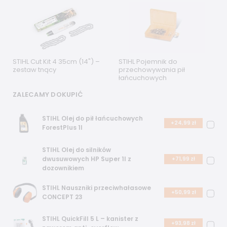
STIHL Cut Kit 4 35cm (14") –
STIHL Pojemnik do
zestaw tnący
przechowywania pił
łańcuchowych
ZALECAMY DOKUPIĆ
STIHL Olej do pił łańcuchowych
+24,99 zł
ForestPlus 1l
STIHL Olej do silników
dwusuwowych HP Super 1l z
+71,99 zł
dozownikiem
STIHL Nauszniki przeciwhałasowe
+50,99 zł
CONCEPT 23
STIHL QuickFill 5 L – kanister z
+93,98 zł