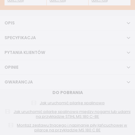
oblicz ratę
oblicz ratę
oblicz ratę
OPIS
SPECYFIKACJA
PYTANIA KLIENTÓW
OPINIE
GWARANCJA
DO POBRANIA
Jak uruchomić pilarkę spalinową
Jak uruchomić pilarkę spalinową między nogami lub udami
na przykładzie STIHL MS 180 C-BE
Montaż zestawu tnącego i napinanie piły łańcuchowej w
pilarce na przykładzie MS 180 C BE