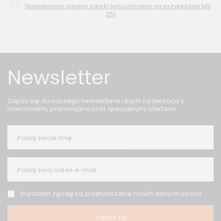
Napełnianie olejem pilarki łańcuchowej na przykładzie MS
251
Newsletter
Zapisz się do naszego newslettera i bądź na bieżąco z
nowościami, promocjami oraz specjalnymi ofertami.
Podaj swoje imię
Podaj swój adres e-mail
Wyrażam zgodę na przetwarzanie moich danych osobowych (adres e-mail) na potrzeby wysyłki newslettera z informacją handlową (marketing). Więcej w
Zapisz się