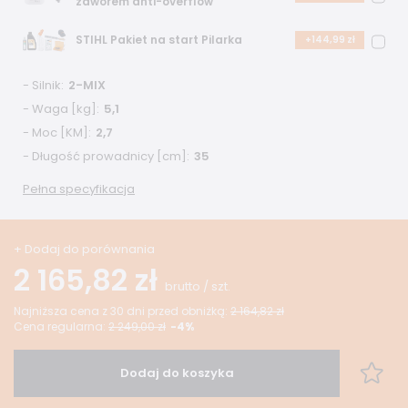
zaworem anti-overflow
STIHL Pakiet na start Pilarka
+144,99 zł
- Silnik
2-MIX
- Waga [kg]
5,1
- Moc [KM]
2,7
- Długość prowadnicy [cm]
35
Pełna specyfikacja
+ Dodaj do porównania
2 165,82 zł
brutto
/
szt.
Najniższa cena z 30 dni przed obniżką:
2 164,82 zł
Cena regularna:
2 249,00 zł
-4%
Dodaj do koszyka