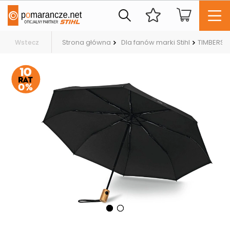
Strona główna
Dla fanów marki Stihl
TIMBERSPO
Wstecz