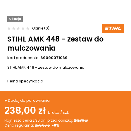
Okazja
Opinie (0)
STIHL AMK 448 - zestaw do
mulczowania
Kod producenta:
69090071039
STIHL AMK 448 - zestaw do mulczowania
Pełna specyfikacja
+ Dodaj do porównania
238,00 zł
brutto
/
szt.
Najniższa cena z 30 dni przed obniżką:
212,38 zł
Cena regularna:
259,00 zł
-8%