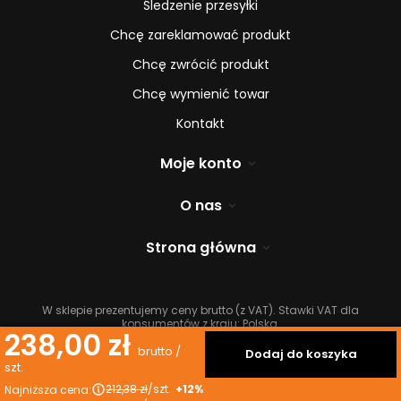
Śledzenie przesyłki
Chcę zareklamować produkt
Chcę zwrócić produkt
Chcę wymienić towar
Kontakt
Moje konto
O nas
Strona główna
W sklepie prezentujemy ceny brutto (z VAT).
Stawki VAT dla
konsumentów z kraju:
Polska
.
238,00 zł
brutto
/
Dodaj do koszyka
szt.
212,38 zł
/
szt.
+12%
Najniższa cena: