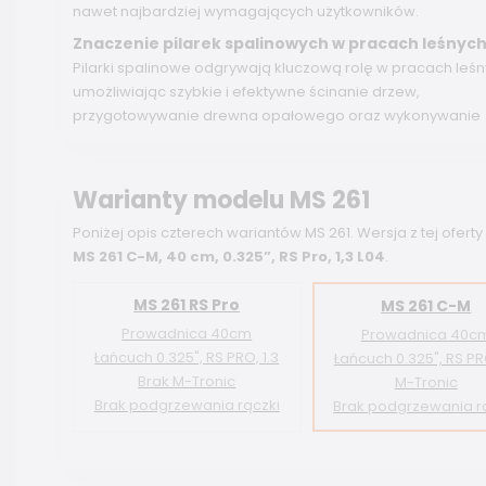
nawet najbardziej wymagających użytkowników.
Znaczenie pilarek spalinowych w pracach leśnyc
Pilarki spalinowe odgrywają kluczową rolę w pracach leśn
umożliwiając szybkie i efektywne ścinanie drzew,
przygotowywanie drewna opałowego oraz wykonywanie
Warianty modelu MS 261
Poniżej opis czterech wariantów MS 261. Wersja z tej oferty
MS 261 C-M, 40 cm, 0.325”, RS Pro, 1,3 L04
.
MS 261 RS Pro
MS 261 C-M
Prowadnica 40cm
Prowadnica 40c
Łańcuch 0.325", RS PRO, 1.3
Łańcuch 0.325", RS PRO
Brak M-Tronic
M-Tronic
Brak podgrzewania rączki
Brak podgrzewania r