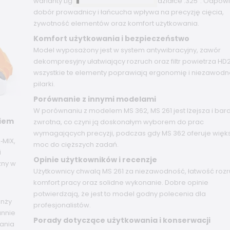
warianty Light 04) oraz łańcuchy o podziałce .325". Odpow
dobór prowadnicy i łańcucha wpływa na precyzję cięcia,
żywotność elementów oraz komfort użytkowania.
Komfort użytkowania i bezpieczeństwo
Model wyposażony jest w system antywibracyjny, zawór
dekompresyjny ułatwiający rozruch oraz filtr powietrza HD
wszystkie te elementy poprawiają ergonomię i niezawod
pilarki.
Porównanie z innymi modelami
W porównaniu z modelem MS 362, MS 261 jest lżejsza i bard
kiem
zwrotna, co czyni ją doskonałym wyborem do prac
wymagających precyzji, podczas gdy MS 362 oferuje więk
‑MIX,
moc do cięższych zadań.
i
Opinie użytkowników i recenzje
zny w
Użytkownicy chwalą MS 261 za niezawodność, łatwość rozr
komfort pracy oraz solidne wykonanie. Dobre opinie
potwierdzają, że jest to model godny polecenia dla
anży
profesjonalistów.
annie
Porady dotyczące użytkowania i konserwacji
wania