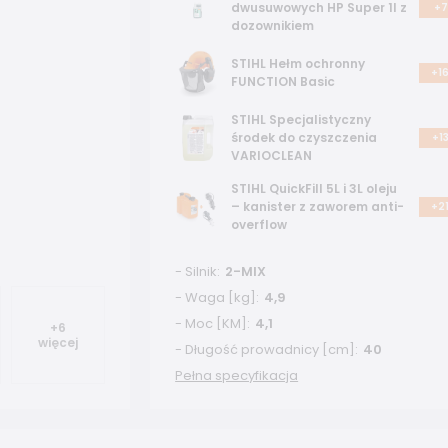
dwusuwowych HP Super 1l z
+7
dozownikiem
STIHL Hełm ochronny
+16
FUNCTION Basic
STIHL Specjalistyczny
środek do czyszczenia
+13
VARIOCLEAN
STIHL QuickFill 5L i 3L oleju
– kanister z zaworem anti-
+21
overflow
- Silnik
2-MIX
- Waga [kg]
4,9
- Moc [KM]
4,1
+
6
więcej
- Długość prowadnicy [cm]
40
Pełna specyfikacja