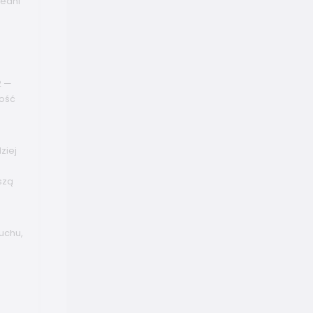
iedni
2 —
ność
ziej
szą
uchu,