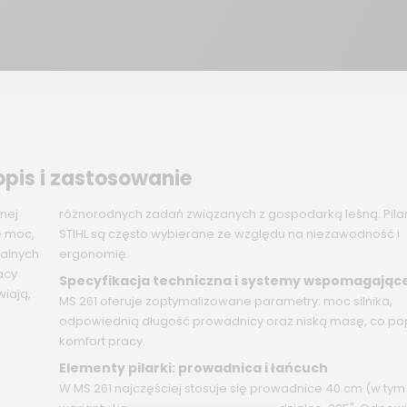
opis i zastosowanie
nej
różnorodnych zadań związanych z gospodarką leśną. Pilar
e moc,
STIHL są często wybierane ze względu na niezawodność i
nalnych
ergonomię.
acy
Specyfikacja techniczna i systemy wspomagając
iają,
MS 261 oferuje zoptymalizowane parametry: moc silnika,
odpowiednią długość prowadnicy oraz niską masę, co po
komfort pracy.
Elementy pilarki: prowadnica i łańcuch
W MS 261 najczęściej stosuje się prowadnice 40 cm (w tym