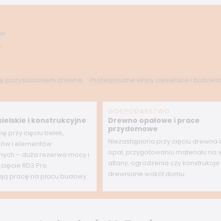
 w
,
się pozyskiwaniem drewna
Profesjonalne ekipy ciesielskie i budowl
GOSPODARSTWO
sielskie i konstrukcyjne
Drewno opałowe i prace
przydomowe
ę przy cięciu belek,
Niezastąpiona przy cięciu drewna 
ów i elementów
opał, przygotowaniu materiału na w
jnych – duża rezerwa mocy i
altany, ogrodzenia czy konstrukcje
cięcie RD3 Pro
drewniane wokół domu.
ają pracę na placu budowy.