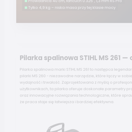
Prowadnica 40 cm, łańcuch 0.325", 1,3 mm RS Pro
Tylko 4,9 kg – niska masa przy tej klasie mocy
Pilarka spalinowa STIHL MS 261 — 
Pilarka spalinowa marki STIHL MS 261 to następca legendar
pilarki MS 260 - niezawodne narzędzie, które łączy w sobi
wydajność i trwałość. Zaprojektowana z myślą o profesjo
użytkownikach, ta pilarka oferuje doskonałe parametry pr
oraz innowacyjne rozwiązania technologiczne, które spraw
że praca staje się łatwiejsza i bardziej efektywna.