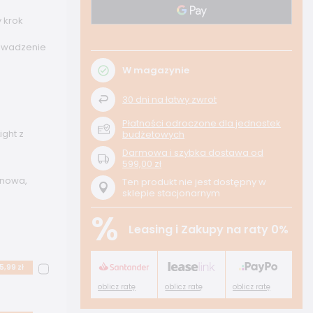
 krok
owadzenie
W magazynie
30
dni na łatwy zwrot
Płatności odroczone dla jednostek
ight z
budżetowych
Darmowa i szybka dostawa
od
599,00 zł
inowa,
Ten produkt nie jest dostępny w
sklepie stacjonarnym
%
Leasing i Zakupy na raty 0%
5,99 zł
oblicz ratę
oblicz ratę
oblicz ratę