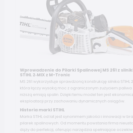
Wprowadzenie do Pilarki Spalinowej MS 261 z silni
STIHL 2‑MIX z M-Tronic
MS 261 wykorzystuje sprawdzoną konstrukcję silnika STIHL 2
która łączy wysoką moc z ograniczonym zużyciem paliwa 
niższą emisją spalin. Dzięki temu model ten jest ekonomic
eksploatacji przy zachowaniu dynamicznych osiągów.
Historia marki STIHL
Marka STIHL od lat jest synonimem jakości i innowacji w br
pilarek spalinowych. Od momentu powstania firma nieust
dąży do perfekcji, oferując narzędzia spełniające oczeki