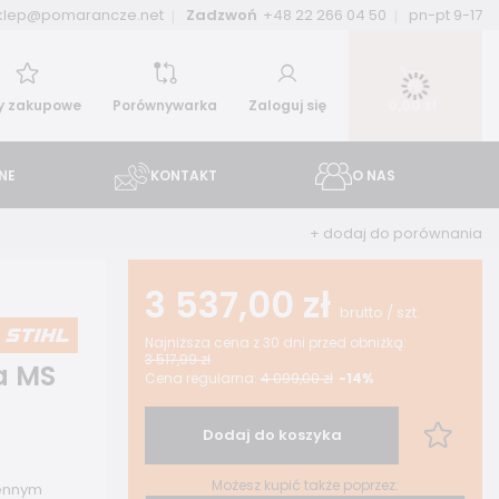
klep@pomarancze.net
Zadzwoń
+48 22 266 04 50
pn-pt 9-17
ty zakupowe
Porównywarka
Zaloguj się
0,00 zł
NE
KONTAKT
O NAS
+ dodaj do porównania
3 537,00 zł
brutto
/
szt.
Najniższa cena z 30 dni przed obniżką:
3 517,99 zł
wa MS
Cena regularna:
4 099,00 zł
-14%
m
Dodaj do koszyka
Możesz kupić także poprzez:
iennym