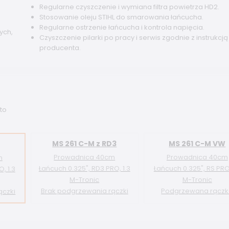
Regularne czyszczenie i wymiana filtra powietrza HD2.
Stosowanie oleju STIHL do smarowania łańcucha.
h
Regularne ostrzenie łańcucha i kontrola napięcia.
ych,
Czyszczenie pilarki po pracy i serwis zgodnie z instrukcją
producenta.
 to
MS 261 C-M z RD3
MS 261 C-M VW
Prowadnica 40cm
Prowadnica 40cm
m
Łańcuch 0.325", RD3 PRO, 1.3
Łańcuch 0.325", RS PRO,
, 1.3
M-Tronic
M-Tronic
Brak podgrzewania rączki
Podgrzewana rącz
ączki