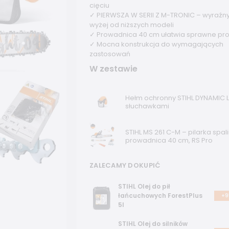
cięciu
✓ PIERWSZA W SERII Z M-TRONIC – wyraźny
wyżej od niższych modeli
✓ Prowadnica 40 cm ułatwia sprawne pr
✓ Mocna konstrukcja do wymagających
zastosowań
W zestawie
Hełm ochronny STIHL DYNAMIC L
słuchawkami
STIHL MS 261 C-M – pilarka spal
prowadnica 40 cm, RS Pro
ZALECAMY DOKUPIĆ
STIHL Olej do pił
łańcuchowych ForestPlus
+9
5l
STIHL Olej do silników