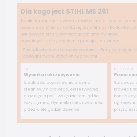
Dla kogo jest STIHL MS 261
To pilarka zaprojektowana z myślą o profesjonalnej pracy
lesie, ale świetnie sprawdzi się też w firmach budowlanych
usługowych oraz u wymagających użytkowników
prywatnych, którzy regularnie pracują z drewnem.
Zawodowi drwale i pracownicy leśni
Firmy zajmujące 
Zaawansowani użytkownicy prywatni
LAS
BUDOWA
Wycinka i okrzesywanie
Prace cie
Idealna do pozyskiwania drewna
Sprawdza si
średniowymiarowego, okrzesywania
krawędziak
oraz cięcia pni – wszędzie tam, gdzie
konstrukcy
liczy się moc, dynamika i niezawodność
agresywne 
przez wiele godzin dziennie.
przyspiesz