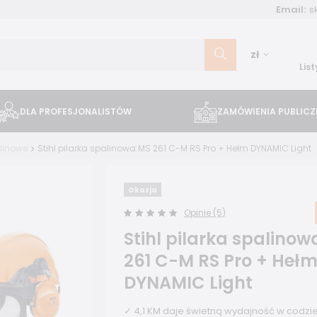
Email:
s
zł
Lis
DLA PROFESJONALISTÓW
ZAMÓWIENIA PUBLICZ
alinowe
Stihl pilarka spalinowa MS 261 C-M RS Pro + Hełm DYNAMIC Light
Okazja
Opinie (5)
Stihl pilarka spalino
261 C-M RS Pro + Heł
DYNAMIC Light
✓ 4,1 KM daje świetną wydajność w codz