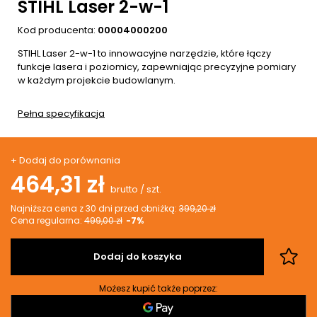
STIHL Laser 2-w-1
Kod producenta:
00004000200
STIHL Laser 2-w-1 to innowacyjne narzędzie, które łączy
funkcje lasera i poziomicy, zapewniając precyzyjne pomiary
w każdym projekcie budowlanym.
Pełna specyfikacja
+ Dodaj do porównania
464,31 zł
brutto
/
szt.
Najniższa cena z 30 dni przed obniżką:
399,20 zł
Cena regularna:
499,00 zł
-7%
Dodaj do koszyka
Możesz kupić także poprzez: