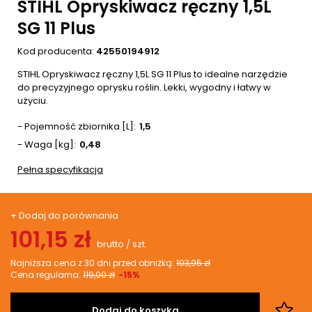
STIHL Opryskiwacz ręczny 1,5L
SG 11 Plus
Kod producenta:
42550194912
STIHL Opryskiwacz ręczny 1,5L SG 11 Plus to idealne narzędzie
do precyzyjnego oprysku roślin. Lekki, wygodny i łatwy w
użyciu.
- Pojemność zbiornika [L]
1,5
- Waga [kg]
0,48
Pełna specyfikacja
+ Dodaj do porównania
101,15 zł
brutto
/
szt.
Najniższa cena z 30 dni przed obniżką:
103,95 zł
Cena regularna:
119,00 zł
-15%
Dodaj do koszyka