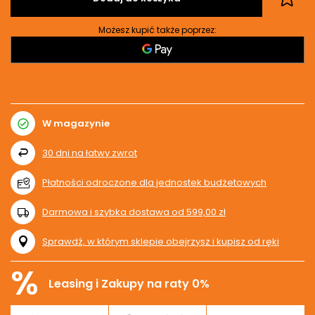
Możesz kupić także poprzez:
W magazynie
30
dni na łatwy zwrot
Płatności odroczone dla jednostek budżetowych
Darmowa i szybka dostawa
od
599,00 zł
Sprawdź, w którym sklepie obejrzysz i kupisz od ręki
%
Leasing i Zakupy na raty 0%