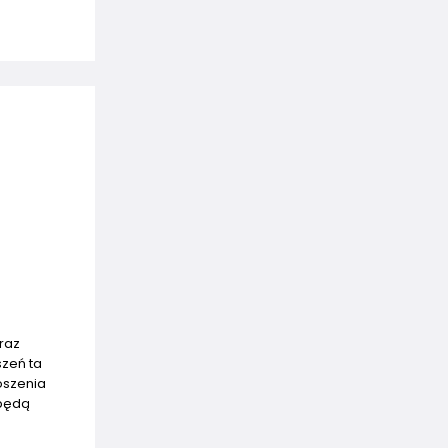
raz
szeń ta
oszenia
 będą