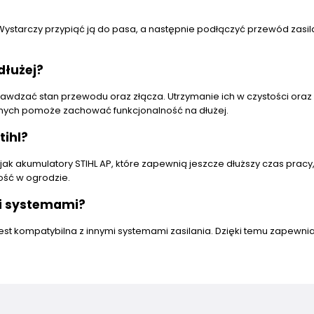
Wystarczy przypiąć ją do pasa, a następnie podłączyć przewód zasil
dłużej?
awdzać stan przewodu oraz złącza. Utrzymanie ich w czystości oraz
nych pomoże zachować funkcjonalność na dłużej.
tihl?
jak akumulatory STIHL AP, które zapewnią jeszcze dłuższy czas pracy,
ość w ogrodzie.
mi systemami?
jest kompatybilna z innymi systemami zasilania. Dzięki temu zapewni