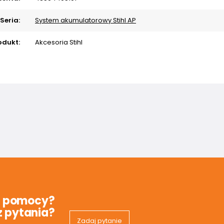
Seria:
System akumulatorowy Stihl AP
odukt:
Akcesoria Stihl
z pomocy?
 pytania?
Zadaj pytanie