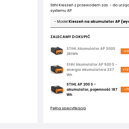
Stihl Kieszeń z przewodem zas. - do urzą
systemu AP
- Model
Kieszeń na akumulator AP (wy
ZALECAMY DOKUPIĆ
STIHL Akumulator AP 300S
+1 3
281Wh
Stihl Akumulator AP 500 S -
energia akumulatora 337
+1 6
Wh
STIHL AP 200 S -
akumulator, pojemność 187
+79
Wh
Pełna specyfikacja