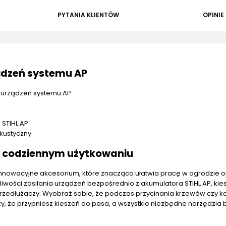
PYTANIA KLIENTÓW
OPINIE
ządzeń systemu AP
o urządzeń systemu AP
 STIHL AP
akustyczny
 w codziennym użytkowaniu
 innowacyjne akcesorium, które znacząco ułatwia pracę w ogrodzie o
iwości zasilania urządzeń bezpośrednio z akumulatora STIHL AP, kie
przedłużaczy. Wyobraź sobie, że podczas przycinania krzewów czy k
zy, że przypniesz kieszeń do pasa, a wszystkie niezbędne narzędzia