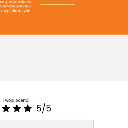
 a my odpowiemy
ekawsze pytania i
kując dla innych.
Twoja ocena:
5/5