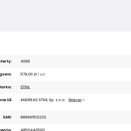
ferty:
4065
gowa:
579,00 zł
/
szt.
arka:
STIHL
nie UE
ANDREAS STIHL Sp. z o.o.
Więcej
EAN:
886661512232
centa:
48504405101