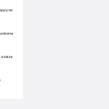
ający do
 unikanie
 a także
a