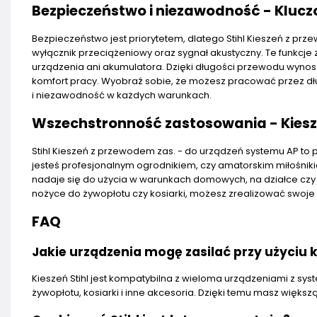
Bezpieczeństwo i niezawodność - Kluczo
Bezpieczeństwo jest priorytetem, dlatego Stihl Kieszeń z p
wyłącznik przeciążeniowy oraz sygnał akustyczny. Te funkcje
urządzenia ani akumulatora. Dzięki długości przewodu wyno
komfort pracy. Wyobraź sobie, że możesz pracować przez dłu
i niezawodność w każdych warunkach.
Wszechstronność zastosowania - Kiesz
Stihl Kieszeń z przewodem zas. - do urządzeń systemu AP to pr
jesteś profesjonalnym ogrodnikiem, czy amatorskim miłośni
nadaje się do użycia w warunkach domowych, na działce czy p
nożyce do żywopłotu czy kosiarki, możesz zrealizować swoje 
FAQ
Jakie urządzenia mogę zasilać przy użyciu ki
Kieszeń Stihl jest kompatybilna z wieloma urządzeniami z sy
żywopłotu, kosiarki i inne akcesoria. Dzięki temu masz większ