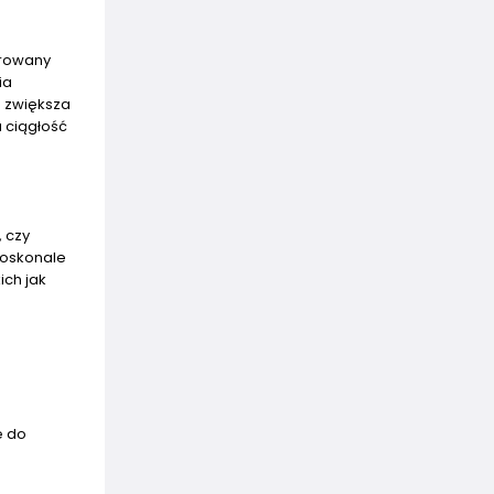
growany
ia
o zwiększa
 ciągłość
, czy
doskonale
ich jak
e do