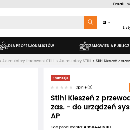
Email:
s
zł
Lis
DLA PROFESJONALISTÓW
ZAMÓWIENIA PUBLICZ
Akumulatory i ładowarki STIHL
Akumulatory STIHL
Stihl Kieszeń z pr
Promocja
Opinie (0)
Stihl Kieszeń z przew
zas. - do urządzeń sy
AP
Kod producenta:
48504405101