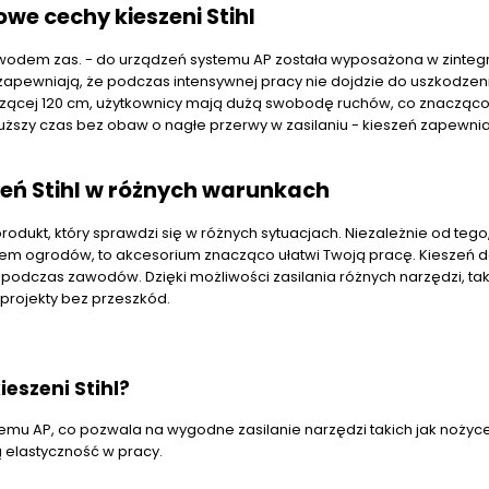
we cechy kieszeni Stihl
rzewodem zas. - do urządzeń systemu AP została wyposażona w zinte
 zapewniają, że podczas intensywnej pracy nie dojdzie do uszkodzen
szącej 120 cm, użytkownicy mają dużą swobodę ruchów, co znacząc
ższy czas bez obaw o nagłe przerwy w zasilaniu - kieszeń zapewnia
eń Stihl w różnych warunkach
odukt, który sprawdzi się w różnych sytuacjach. Niezależnie od tego
kiem ogrodów, to akcesorium znacząco ułatwi Twoją pracę. Kieszeń 
odczas zawodów. Dzięki możliwości zasilania różnych narzędzi, tak
projekty bez przeszkód.
eszeni Stihl?
stemu AP, co pozwala na wygodne zasilanie narzędzi takich jak nożyc
ą elastyczność w pracy.