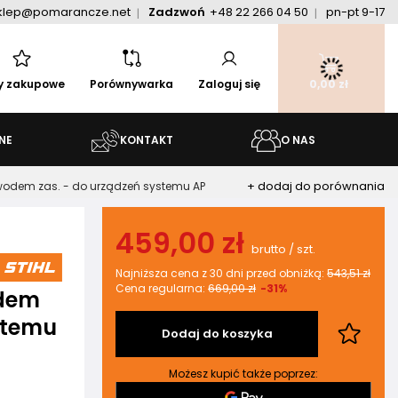
klep@pomarancze.net
Zadzwoń
+48 22 266 04 50
pn-pt 9-17
ty zakupowe
Porównywarka
Zaloguj się
0,00 zł
NE
KONTAKT
O NAS
+ dodaj do porównania
zewodem zas. - do urządzeń systemu AP
459,00 zł
brutto
/
szt.
Najniższa cena z 30 dni przed obniżką:
543,51 zł
Cena regularna:
669,00 zł
-31%
odem
stemu
Dodaj do koszyka
Możesz kupić także poprzez: