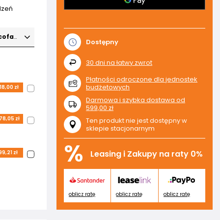
dzeń
cofany)
Dostępny
30
dni na łatwy zwrot
Płatności odroczone dla jednostek
budżetowych
18,00 zł
Darmowa i szybka dostawa
od
599,00 zł
78,05 zł
Ten produkt nie jest dostępny w
sklepie stacjonarnym
%
Leasing i Zakupy na raty 0%
9,21 zł
oblicz ratę
oblicz ratę
oblicz ratę