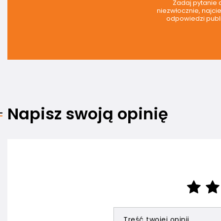
Zadaj pytanie
niezwłocznie, najci
odpowiedzi publi
Napisz swoją opinię
Treść twojej opinii