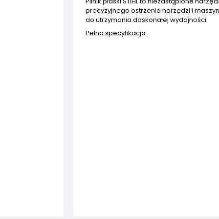
Pilnik płaski STIHL to niezastąpione narzę
precyzyjnego ostrzenia narzędzi i maszyn
do utrzymania doskonałej wydajności.
Pełna specyfikacja