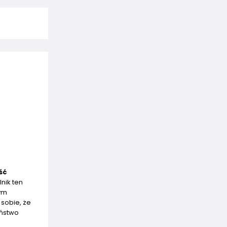
ść
nik ten
nym
 sobie, że
eństwo