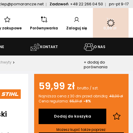
klep@pomarancze.net
Zadzwoń
+48 22 266 04 50
pn-pt 9-17
ty zakupowe
Porównywarka
Zaloguj się
0,00 zł
NE
KONTAKT
O NAS
+ dodaj do
uchwyty
porównania
59,99 zł
brutto
/
szt.
Najniższa cena z 30 dni przed obniżką:
48,00 zł
Cena regularna:
65,01 zł
-8%
ki
Dodaj do koszyka
Możesz kupić także poprzez: