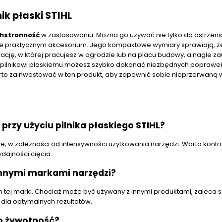
ik płaski STIHL
hstronność
w zastosowaniu. Można go używać nie tylko do ostrzeni
ykle praktycznym akcesorium. Jego kompaktowe wymiary sprawiają, że
ację, w której pracujesz w ogrodzie lub na placu budowy, a nagle z
ęki pilnikowi płaskiemu możesz szybko dokonać niezbędnych poprawek
rto zainwestować w ten produkt, aby zapewnić sobie nieprzerwaną
rzy użyciu pilnika płaskiego STIHL?
, w zależności od intensywności użytkowania narzędzi. Warto kont
dajności cięcia.
 innymi markami narzędzi?
ch tej marki. Chociaż może być używany z innymi produktami, zaleca s
dla optymalnych rezultatów.
go żywotność?