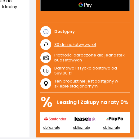
dzie do
. Idealny
Dostępny
30
dni na łatwy zwrot
Płatności odroczone dla jednostek
budżetowych
Darmowa i szybka dostawa
od
599,00 zł
Ten produkt nie jest dostępny w
sklepie stacjonarnym
%
Leasing i Zakupy na raty 0%
oblicz ratę
oblicz ratę
oblicz ratę