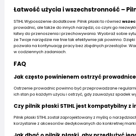
Łatwość użycia i wszechstronność – Piln
STIHL Wyposażenie dodatkowe: Pilnik płaski to również
wszec
prowadnic, ale także do innych narzędzi, co czyni go niezw
łatwy do przenoszenia i przechowywania. Wyobraź sobie sytu
że Twoje narzędzie nie tnie tak efektywnie jak powinno. Dzi
pozwala na kontynuację pracy bez zbędnych przestojów. Wa
w codziennych zadaniach.
FAQ
Jak często powinienem ostrzyć prowadnice p
Ostrzenie prowadnic powinno być przeprowadzane regularnie
ich stan po każdym użyciu i ostrzyć, gdy zauważysz spadek wy
Czy pilnik płaski STIHL jest kompatybilny z
Pilnik płaski STIHL został zaprojektowany z myślą o narzędzia
korzystanie z akcesoriów dedykowanych do konkretnej marki 
Jak dbać o pilnik płaski, aby przedłużyć je