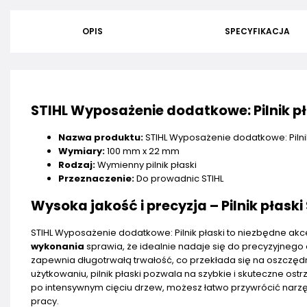
OPIS
SPECYFIKACJA
STIHL Wyposażenie dodatkowe: Pilnik pł
Nazwa produktu:
STIHL Wyposażenie dodatkowe: Pilnik
Wymiary:
100 mm x 22 mm
Rodzaj:
Wymienny pilnik płaski
Przeznaczenie:
Do prowadnic STIHL
Wysoka jakość i precyzja – Pilnik płaski
STIHL Wyposażenie dodatkowe: Pilnik płaski to niezbędne ak
wykonania
sprawia, że idealnie nadaje się do precyzyjnego 
zapewnia długotrwałą trwałość, co przekłada się na oszczęd
użytkowaniu, pilnik płaski pozwala na szybkie i skuteczne os
po intensywnym cięciu drzew, możesz łatwo przywrócić narzę
pracy.