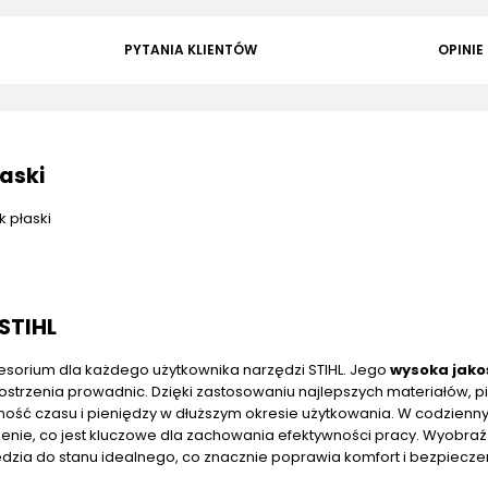
PYTANIA KLIENTÓW
OPINIE
aski
 płaski
 STIHL
cesorium dla każdego użytkownika narzędzi STIHL. Jego
wysoka jako
ostrzenia prowadnic. Dzięki zastosowaniu najlepszych materiałów, pil
ność czasu i pieniędzy w dłuższym okresie użytkowania. W codzien
trzenie, co jest kluczowe dla zachowania efektywności pracy. Wyobraź
dzia do stanu idealnego, co znacznie poprawia komfort i bezpiecz