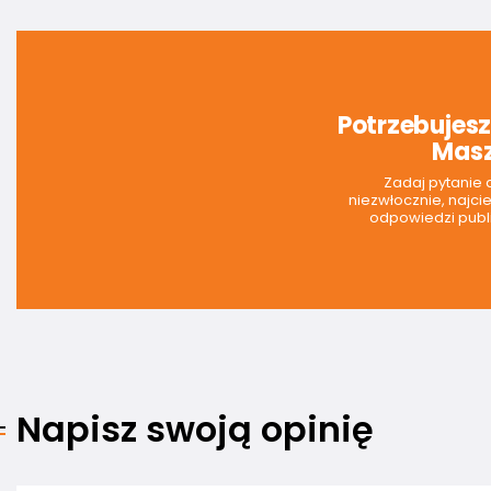
Potrzebujes
Masz
Zadaj pytanie
niezwłocznie, najci
odpowiedzi publi
Napisz swoją opinię