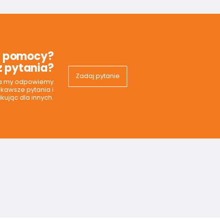
z pomocy?
 pytania?
Zadaj pytanie
 a my odpowiemy
ekawsze pytania i
kując dla innych.