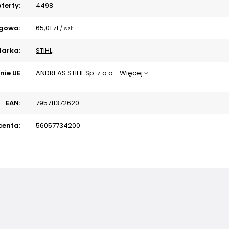
ferty:
4498
gowa:
65,01 zł
/
szt.
arka:
STIHL
nie UE
ANDREAS STIHL Sp. z o.o.
Więcej
EAN:
795711372620
centa:
56057734200