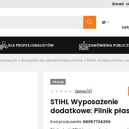
Email:
s
zł
Lis
DLA PROFESJONALISTÓW
ZAMÓWIENIA PUBLICZ
ńcuchowych
Narzędzia do ostrzenia łańcuchów
Pilniki do łańcuchów i 
Okazja
Opinie (0)
STIHL Wyposażenie
dodatkowe: Pilnik płas
Kod producenta:
56057734200