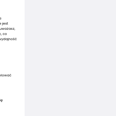
a
 jest
auważasz,
, co
 wydajność
rolować
ię