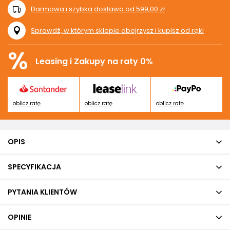
Darmowa i szybka dostawa
od
599,00 zł
Sprawdź, w którym sklepie obejrzysz i kupisz od ręki
%
Leasing i Zakupy na raty 0%
oblicz ratę
oblicz ratę
oblicz ratę
OPIS
SPECYFIKACJA
PYTANIA KLIENTÓW
OPINIE