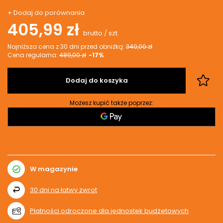
+ Dodaj do porównania
405,99 zł
brutto
/
szt.
Najniższa cena z 30 dni przed obniżką:
340,00 zł
Cena regularna:
489,00 zł
-17%
Dodaj do koszyka
Możesz kupić także poprzez:
W magazynie
30
dni na łatwy zwrot
Płatności odroczone dla jednostek budżetowych