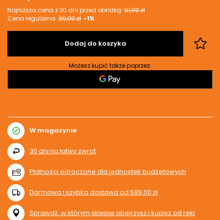
Najniższa cena z 30 dni przed obniżką:
91,99 zł
Cena regularna:
99,00 zł
-1%
Dodaj do koszyka
Możesz kupić także poprzez:
W magazynie
30
dni na łatwy zwrot
Płatności odroczone dla jednostek budżetowych
Darmowa i szybka dostawa
od
599,00 zł
Sprawdź, w którym sklepie obejrzysz i kupisz od ręki