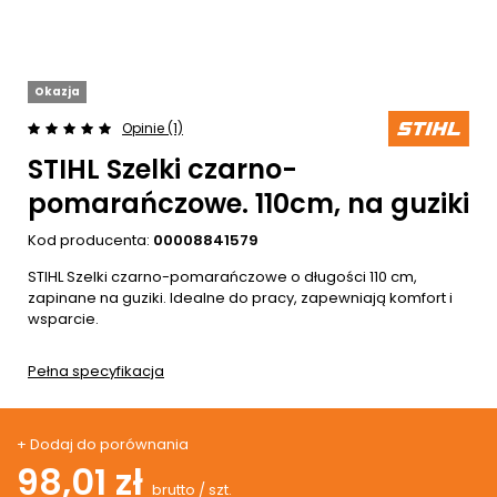
Okazja
Opinie (1)
STIHL Szelki czarno-
pomarańczowe. 110cm, na guziki
Kod producenta:
00008841579
STIHL Szelki czarno-pomarańczowe o długości 110 cm,
zapinane na guziki. Idealne do pracy, zapewniają komfort i
wsparcie.
Pełna specyfikacja
+ Dodaj do porównania
98,01 zł
brutto
/
szt.