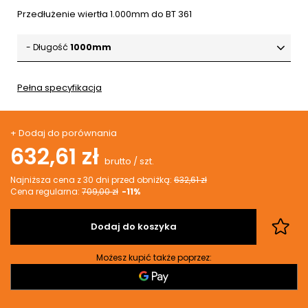
Przedłużenie wiertła 1.000mm do BT 361
- Długość
1000mm
Pełna specyfikacja
+ Dodaj do porównania
632,61 zł
brutto
/
szt.
Najniższa cena z 30 dni przed obniżką:
632,61 zł
Cena regularna:
709,00 zł
-11%
Dodaj do koszyka
Możesz kupić także poprzez: