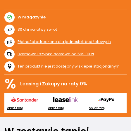
W magazynie
30
dni na łatwy zwrot
Płatności odroczone dla jednostek budżetowych
Darmowa i szybka dostawa
od
599,00 zł
Ten produkt nie jest dostępny w sklepie stacjonarnym
%
Leasing i Zakupy na raty 0%
oblicz ratę
oblicz ratę
oblicz ratę