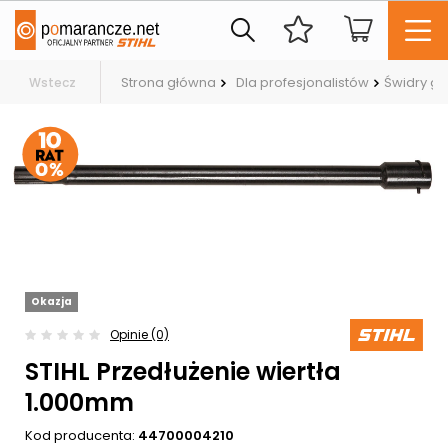
Strona główna
Dla profesjonalistów
Świdry g
Wstecz
Okazja
Opinie (0)
STIHL Przedłużenie wiertła
1.000mm
Kod producenta:
44700004210