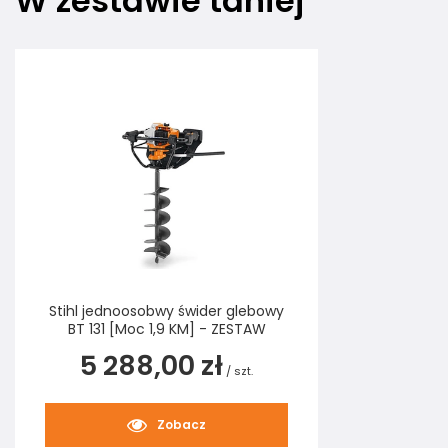
W zestawie taniej
Stihl jednoosobwy świder glebowy
BT 131 [Moc 1,9 KM] - ZESTAW
5 288,00 zł
/
szt.
Zobacz