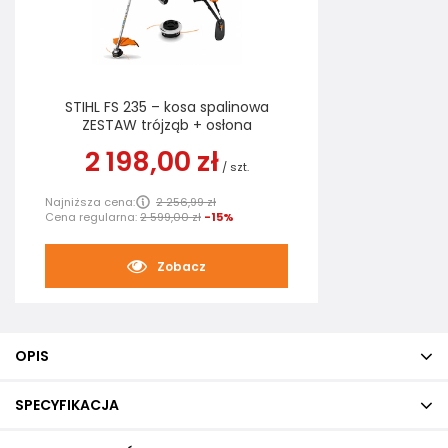
STIHL FS 235 – kosa spalinowa
ZESTAW trójząb + osłona
2 198,00 zł
/
szt.
Najniższa cena:
2 256,99 zł
Cena regularna:
2 599,00 zł
-15%
Zobacz
OPIS
SPECYFIKACJA