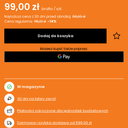
99,00 zł
brutto
/
szt.
Najniższa cena z 30 dni przed obniżką:
99,00 zł
Cena regularna:
115,01 zł
-14%
Dodaj do koszyka
Możesz kupić także poprzez:
W magazynie
30
dni na łatwy zwrot
Płatności odroczone dla jednostek budżetowych
Darmowa i szybka dostawa
od
599,00 zł