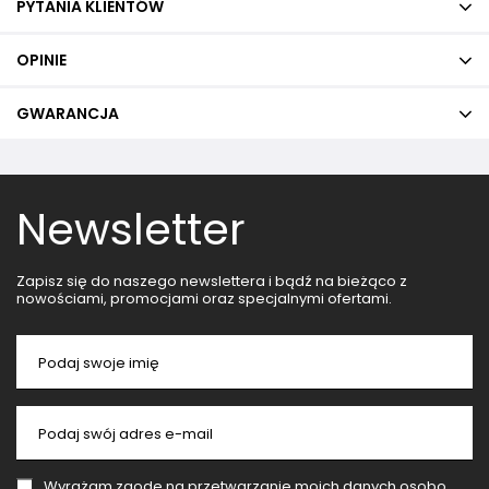
PYTANIA KLIENTÓW
OPINIE
GWARANCJA
Newsletter
Zapisz się do naszego newslettera i bądź na bieżąco z
nowościami, promocjami oraz specjalnymi ofertami.
Podaj swoje imię
Podaj swój adres e-mail
Wyrażam zgodę na przetwarzanie moich danych osobowych (adres e-mail) na potrzeby wysyłki newslettera z informacją handlową (marketing). Więcej w