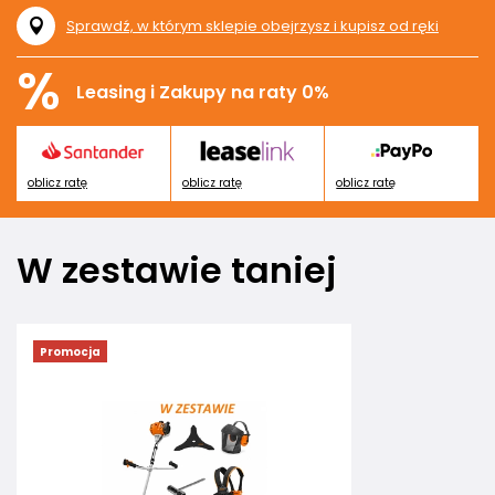
Sprawdź, w którym sklepie obejrzysz i kupisz od ręki
%
Leasing i Zakupy na raty 0%
oblicz ratę
oblicz ratę
oblicz ratę
W zestawie taniej
Promocja