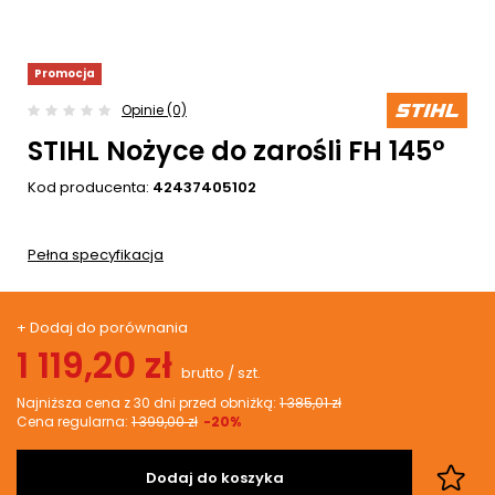
Promocja
Opinie (0)
STIHL Nożyce do zarośli FH 145°
Kod producenta:
42437405102
Pełna specyfikacja
+ Dodaj do porównania
1 119,20 zł
brutto
/
szt.
Najniższa cena z 30 dni przed obniżką:
1 385,01 zł
Cena regularna:
1 399,00 zł
-20%
Dodaj do koszyka