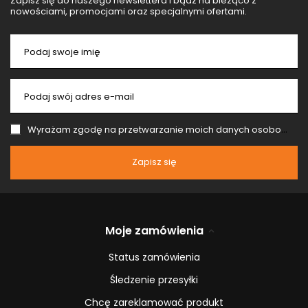
Zapisz się do naszego newslettera i bądź na bieżąco z
nowościami, promocjami oraz specjalnymi ofertami.
Podaj swoje imię
Podaj swój adres e-mail
Wyrażam zgodę na przetwarzanie moich danych osobowych (adres e-mail) na potrzeby wysyłki newslettera z informacją handlową (marketing). Więcej w
Zapisz się
Moje zamówienia
Status zamówienia
Śledzenie przesyłki
Chcę zareklamować produkt