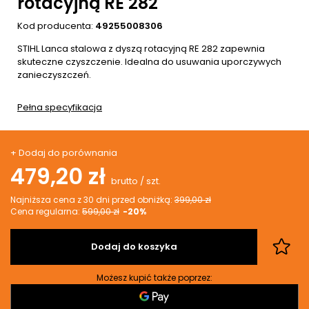
rotacyjną RE 282
Kod producenta:
49255008306
STIHL Lanca stalowa z dyszą rotacyjną RE 282 zapewnia
skuteczne czyszczenie. Idealna do usuwania uporczywych
zanieczyszczeń.
Pełna specyfikacja
+ Dodaj do porównania
479,20 zł
brutto
/
szt.
Najniższa cena z 30 dni przed obniżką:
399,00 zł
Cena regularna:
599,00 zł
-20%
Dodaj do koszyka
Możesz kupić także poprzez: