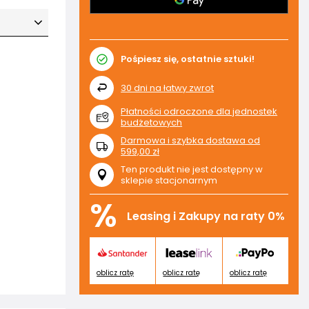
Pośpiesz się, ostatnie sztuki!
30
dni na łatwy zwrot
Płatności odroczone dla jednostek
budżetowych
Darmowa i szybka dostawa
od
599,00 zł
Ten produkt nie jest dostępny w
sklepie stacjonarnym
%
Leasing i Zakupy na raty 0%
oblicz ratę
oblicz ratę
oblicz ratę