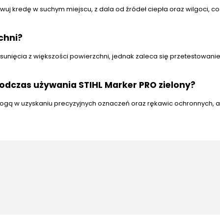
uj kredę w suchym miejscu, z dala od źródeł ciepła oraz wilgoci, co
chni?
unięcia z większości powierzchni, jednak zaleca się przetestowani
odczas używania STIHL Marker PRO zielony?
gą w uzyskaniu precyzyjnych oznaczeń oraz rękawic ochronnych, 