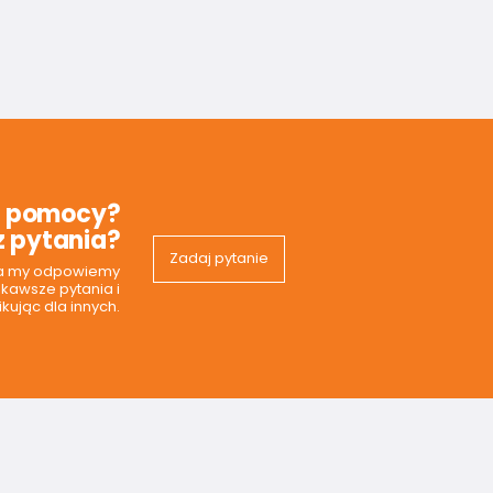
z pomocy?
 pytania?
Zadaj pytanie
 a my odpowiemy
ekawsze pytania i
kując dla innych.