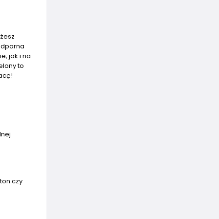
ożesz
 odporna
, jak i na
elony to
acę!
lnej
ton czy