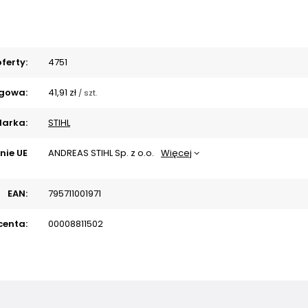
ferty:
4751
gowa:
41,91 zł
/
szt.
arka:
STIHL
nie UE
ANDREAS STIHL Sp. z o.o.
Więcej
EAN:
795711001971
centa:
00008811502