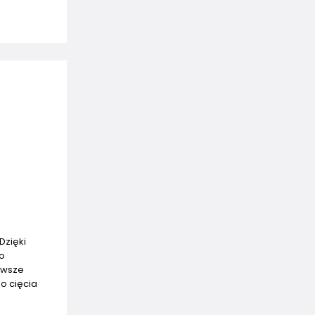
Dzięki
To
awsze
do cięcia