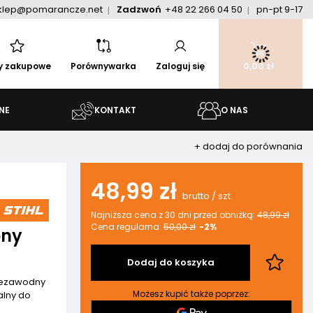
klep@pomarancze.net
Zadzwoń
+48 22 266 04 50
pn-pt 9-17
ty zakupowe
Porównywarka
Zaloguj się
0,00 zł
NE
KONTAKT
O NAS
+ dodaj do porównania
48,99 zł
brutto
/
szt.
Najniższa cena z 30 dni przed obniżką:
48,99 zł
Cena regularna:
50,00 zł
-2%
ony
Dodaj do koszyka
niezawodny
Możesz kupić także poprzez:
alny do