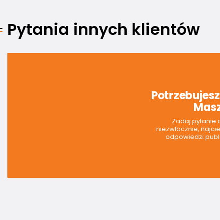
Pytania innych klientów
Potrzebujes
Masz
Zadaj pytanie
niezwłocznie, najci
odpowiedzi publi