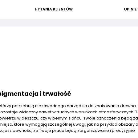
PYTANIA KLIENTÓW
OPINIE
pigmentacja i trwałość
h, którzy potrzebują niezawodnego narzędzia do znakowania drewna. 
ry pozostaje widoczny nawet w trudnych warunkach atmosferycznych. 
powietrzu w deszczu, czy w pełnym słońcu, Twoje oznaczenia będą z
 miejsc, które wymagają szczególnej uwagi, jak na przykład obszary 
yskujesz pewność, że Twoje prace będą zorganizowane i precyzyjnie