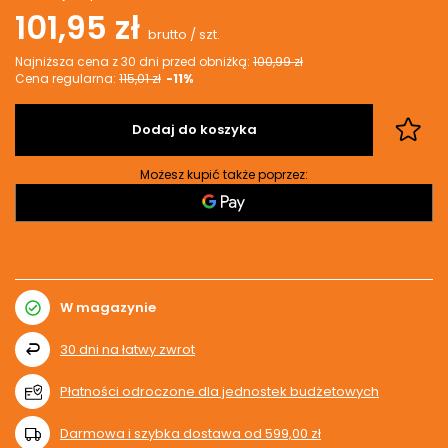
101,95 zł
brutto
/
szt.
Najniższa cena z 30 dni przed obniżką:
100,99 zł
Cena regularna:
115,01 zł
-11%
Dodaj do koszyka
Możesz kupić także poprzez:
W magazynie
30
dni na łatwy zwrot
Płatności odroczone dla jednostek budżetowych
Darmowa i szybka dostawa
od
599,00 zł