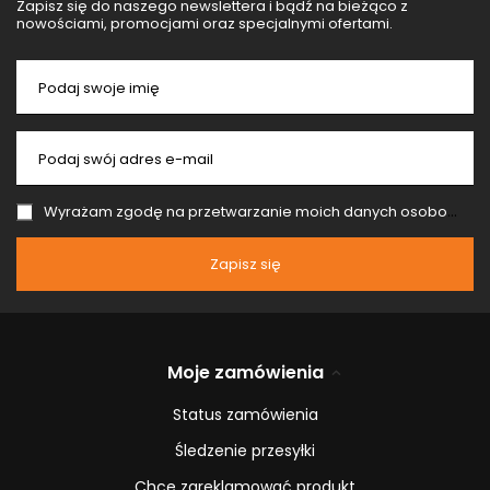
Zapisz się do naszego newslettera i bądź na bieżąco z
nowościami, promocjami oraz specjalnymi ofertami.
Podaj swoje imię
Podaj swój adres e-mail
Wyrażam zgodę na przetwarzanie moich danych osobowych (adres e-mail) na potrzeby wysyłki newslettera z informacją handlową (marketing). Więcej w
Zapisz się
Moje zamówienia
Status zamówienia
Śledzenie przesyłki
Chcę zareklamować produkt