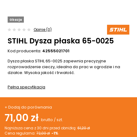
Okazja
Opinie (0)
STIHL Dysza płaska 65-0025
Kod producenta:
42555021701
Dysza płaska STIHL 65-0025 zapewnia precyzyjne
rozprowadzenie cieczy, idealna do prac w ogrodzie i na
działce. Wysoka jakość i trwałość.
Pełna specyfikacja
+ Dodaj do porównania
71,00 zł
brutto
/
szt.
Najniższa cena z 30 dni przed obniżką:
61,20 zł
Cena regularna:
72,00 zł
-1%