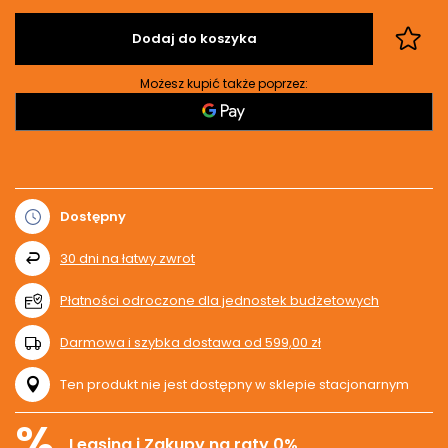
Dodaj do koszyka
Możesz kupić także poprzez:
Dostępny
30
dni na łatwy zwrot
Płatności odroczone dla jednostek budżetowych
Darmowa i szybka dostawa
od
599,00 zł
Ten produkt nie jest dostępny w sklepie stacjonarnym
%
Leasing i Zakupy na raty 0%